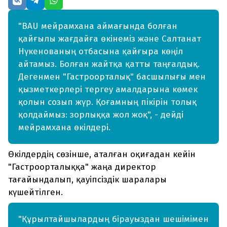
"BAU мейрамхана аймағында болған
қайғылы жағдайға өкінеміз және Салтанат
Нүкенованың отбасына қайғыра көңіл
айтамыз. Болған жайтқа қатты таңғалдық.
Дегенмен "Гастроорталық" басшылығы мен
қызметкерлері тергеу амалдарына көмек
қолын созып жүр. Қоғамның пікірін толық
қолдаймыз: зорлыққа жол жоқ", - дейді
мейрамхана өкілдері.
Өкілдердің сөзінше, аталған оқиғадан кейін
"Гастроорталыққа" жаңа директор
тағайындалып, қауіпсіздік шаралары
күшейтілген.
"Құрылтайшылардың бірауыздан шешімімен