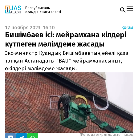
Республикалық
қоғамдық-саяси газеті
17 ноября 2023, 16:10
Қоғам
Жаңалықтар
Бишімбаев ісі: мейрамхана өкілдері
Спорт
Газетке жазылу
Live
күтпеген мәлімдеме жасады
PDF форматтағы газетті ай сайын электронды
Руханият
Экс-министр Қуандық Бишімбаевтың әйелі қаза
поштаңызға алып отырыңыз. Жаңа нөмір
Аймақ
шыққан сәтте сізге бірден жіберіледі. Тек email
тапқан Астанадағы "BAU" мейрамханасының
Архив
енгізіңіз, біз қалғанын өзіміз жібереміз.
Заң және тәртіп
өкілдері мәлімдеме жасады.
Редакциямен байланыс
+7 708 604 51 06
Жарнама бөлімі
+7 701 220 64 52
Пошта
zhasalash100@gmail.com
Фото: из открытых источников