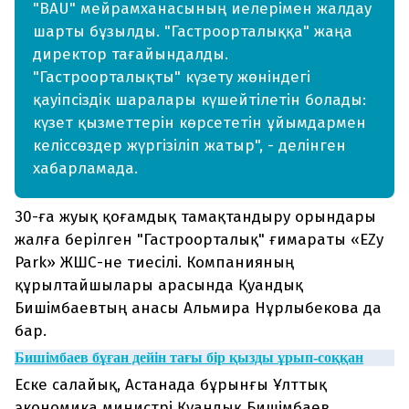
"BAU" мейрамханасының иелерімен жалдау
шарты бұзылды. "Гастроорталыққа" жаңа
директор тағайындалды.
"Гастроорталықты" күзету жөніндегі
қауіпсіздік шаралары күшейтілетін болады:
күзет қызметтерін көрсететін ұйымдармен
келіссөздер жүргізіліп жатыр", - делінген
хабарламада.
30-ға жуық қоғамдық тамақтандыру орындары
жалға берілген "Гастроорталық" ғимараты «EZy
Park» ЖШС-не тиесілі. Компанияның
құрылтайшылары арасында Қуандық
Бишімбаевтың анасы Альмира Нұрлыбекова да
бар.
Бишімбаев бұған дейін тағы бір қызды ұрып-соққан
Еске салайық, Астанада бұрынғы Ұлттық
экономика министрі Қуандық Бишімбаев