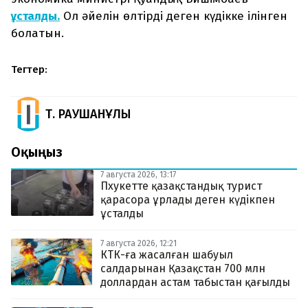
ұсталды.
Ол әйелін өлтірді деген күдікке ілінген
болатын.
Тегтер:
Т. РАУШАНҰЛЫ
Оқыңыз
7 августа 2026, 13:17
Пхукетте қазақстандық турист
қарасора ұрлады деген күдікпен
ұсталды
7 августа 2026, 12:21
КТК-ға жасалған шабуыл
салдарынан Қазақстан 700 млн
доллардан астам табыстан қағылды