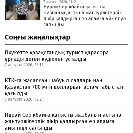
7 августа 2026, 11:42
Нұрай Серікбайға қатысты
жазбаның астына жантүршігерлік
пікір қалдырған ер адамға айыппұл
салынды
Соңғы жаңалықтар
Пхукетте қазақстандық турист қарасора
ұрлады деген күдікпен ұсталды
7 августа 2026, 13:17
КТК-ға жасалған шабуыл салдарынан
Қазақстан 700 млн доллардан астам табыстан
қағылды
7 августа 2026, 12:21
Нұрай Серікбайға қатысты жазбаның астына
жантүршігерлік пікір қалдырған ер адамға
айыппұл салынды