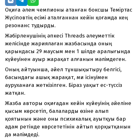
Оқиға әлем чемпионы атанған боксшы Теміртас
Жүсіповтің есімі аталғаннан кейін қоғамда кең
резонанс тудырды.
Жәбірленушінің әпкесі Threads әлеуметтік
желісінде жариялаған жазбасында оның
қарындасы 29 маусым мен 1 шілде аралығында
күйеуінен ауыр жарақат алғанын мәлімдеген.
Оның айтуынша, әйел тұншықытыру белгісі,
басындағы ашық жарақат, ми ісінуімен
ауруханаға жеткізілген. Біраз уақыт ес-түссіз
жатқан.
Жазба авторы оқиғадан кейін күйеуінің әйеліне
қысым көрсетіп, балаларды өзіне алып
қоятынын және оны психикалық ауытқуы бар
адам ретінде көрсететінін айтып қорқытқанын
да мәлімдеді.