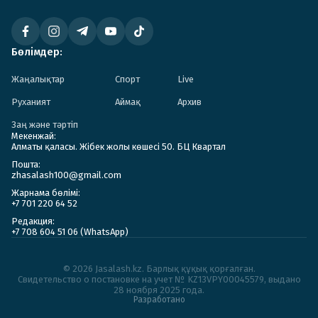
Бөлімдер:
Жаңалықтар
Спорт
Live
Руханият
Аймақ
Архив
Заң және тәртіп
Мекенжай:
Алматы қаласы. Жібек жолы көшесі 50. БЦ Квартал
Пошта:
zhasalash100@gmail.com
Жарнама бөлімі:
+7 701 220 64 52
Редакция:
+7 708 604 51 06 (WhatsApp)
© 2026 Jasalash.kz. Барлық құқық қорғалған.
Cвидетельство о постановке на учет № KZ13VPY00045579, выдано
28 ноября 2025 года.
Разработано