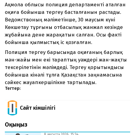
Ақмола облысы полиция департаменті аталған
оқиға бойынша тергеу басталғанын растады.
Ведомствоның мәліметінше,
30 маусым күні
Көкшетау тұрғыны отбасылық жанжал кезінде
жұбайына дене жарақатын салған. Осы факті
бойынша қылмыстық іс қозғалған.
Полиция тергеу барысында оқиғаның барлық
мән-жайы мен екі тараптың уәждері жан-жақты
тексерілетінін мәлімдеді. Тергеу қорытындысы
бойынша кінәлі тұлға Қазақстан заңнамасына
сәйкес жауапкершілікке тартылады.
Тегтер:
Сайт Әкімшілігі
Оқыңыз
8 августа 2026, 15:34