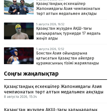
Қазақстандық ескекшілер
Жапониядағы Азия чемпионатын
төрт алтын медальмен аяқтады
5 августа 2026, 16:52
Қазақстан жүзуден АҚШ-тағы
халықаралық турнирде 17 медаль
жеңіп алды
5 августа 2026, 12:52
Бокстан Азия ойындарына
қатысатын Қазақстан әйелдер
құрамасының тізімі жарияланды
Соңғы жаңалықтар
Қазақстандық ескекшілер Жапониядағы Азия
чемпионатын төрт алтын медальмен аяқтады
8 августа 2026, 15:34
Қазақстан жүзуден АҚШ-тағы халықаралық