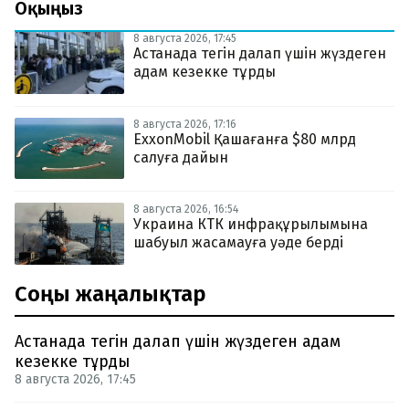
Оқыңыз
8 августа 2026, 17:45
Астанада тегін далап үшін жүздеген
адам кезекке тұрды
8 августа 2026, 17:16
ExxonMobil Қашағанға $80 млрд
салуға дайын
8 августа 2026, 16:54
Украина КТК инфрақұрылымына
шабуыл жасамауға уәде берді
Соңғы жаңалықтар
Астанада тегін далап үшін жүздеген адам
кезекке тұрды
8 августа 2026, 17:45