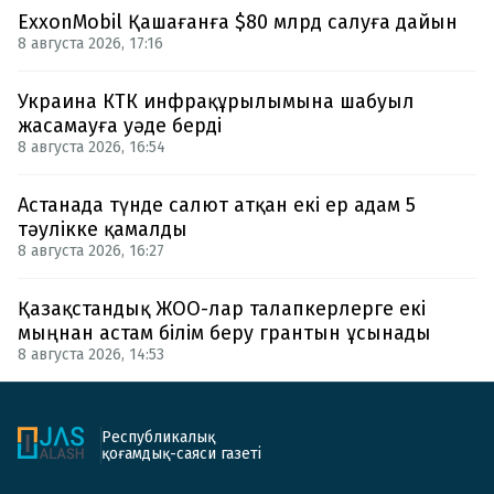
ExxonMobil Қашағанға $80 млрд салуға дайын
8 августа 2026, 17:16
Украина КТК инфрақұрылымына шабуыл
жасамауға уәде берді
8 августа 2026, 16:54
Астанада түнде салют атқан екі ер адам 5
тәулікке қамалды
8 августа 2026, 16:27
Қазақстандық ЖОО-лар талапкерлерге екі
мыңнан астам білім беру грантын ұсынады
8 августа 2026, 14:53
Республикалық
қоғамдық-саяси газеті