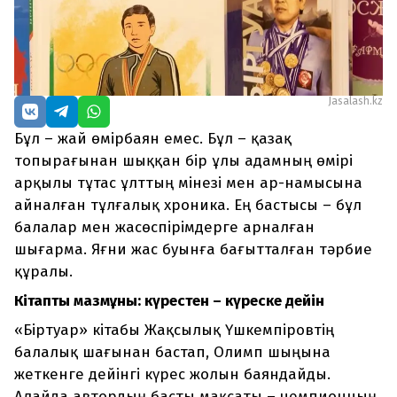
Jasalash.kz
Бұл – жай өмірбаян емес. Бұл – қазақ
топырағынан шыққан бір ұлы адамның өмірі
арқылы тұтас ұлттың мінезі мен ар-намысына
айналған тұлғалық хроника. Ең бастысы – бұл
балалар мен жасөспірімдерге арналған
шығарма. Яғни жас буынға бағытталған тәрбие
құралы.
Кітаптың мазмұны: күрестен – күреске дейін
«Біртуар» кітабы Жақсылық Үшкемпіровтің
балалық шағынан бастап, Олимп шыңына
жеткенге дейінгі күрес жолын баяндайды.
Алайда автордың басты мақсаты – чемпионның