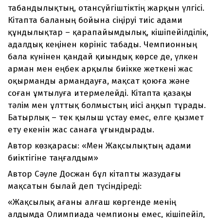
табандылықтың, отансүйгіштіктің жарқын үлгісі.
Кітапта баланың бойына сіңіруі тиіс адами
құндылықтар – қарапайымдылық, кішіпейілділік,
адалдық кеңінен көрініс табады. Чемпионның
бала күнінен қандай қиындық көрсе де, үлкен
арман мен еңбек арқылы биікке жеткені жас
оқырманды армандауға, мақсат қоюға және
соған ұмтылуға итермелейді. Кітапта қазақы
тәлім мен ұлттық болмыстың иісі аңқып тұрады.
Батырлық – тек қылыш ұстау емес, елге қызмет
ету екенін жас санаға ұғындырады.
Автор көзқарасы: «Мен Жақсылықтың адами
биіктігіне таңғалдым»
Автор Сәуле Досжан бұл кітапты жазудағы
мақсатын былай деп түсіндіреді:
«Жақсылық ағаны алғаш көргенде менің
алдымда Олимпиада чемпионы емес, кішіпейіл,