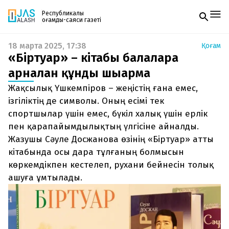
Республикалық
қоғамдық-саяси газеті
18 марта 2025, 17:38
Қоғам
Жаңалықтар
«Біртуар» – кітабы балаларға
Спорт
Газетке жазылу
Live
арналған құнды шығарма
PDF форматтағы газетті ай сайын электронды
Руханият
Жақсылық Үшкемпіров – жеңістің ғана емес,
поштаңызға алып отырыңыз. Жаңа нөмір
Аймақ
шыққан сәтте сізге бірден жіберіледі. Тек email
ізгіліктің де символы. Оның есімі тек
Архив
енгізіңіз, біз қалғанын өзіміз жібереміз.
Заң және тәртіп
спортшылар үшін емес, бүкіл халық үшін ерлік
пен қарапайымдылықтың үлгісіне айналды.
Редакциямен байланыс
Жазушы Сәуле Досжанова өзінің «Біртуар» атты
+7 708 604 51 06
кітабында осы дара тұлғаның болмысын
Жарнама бөлімі
+7 701 220 64 52
көркемдікпен кестелеп, рухани бейнесін толық
Пошта
zhasalash100@gmail.com
ашуға ұмтылады.