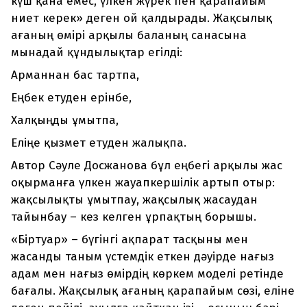
күш қана емес, үлкен жүрек пен қарапайым
ниет керек» деген ой қалдырады. Жақсылық
ағаның өмірі арқылы баланың санасына
мынадай құндылықтар егілді:
Арманнан бас тартпа,
Еңбек етуден ерінбе,
Халқыңды ұмытпа,
Еліңе қызмет етуден жалықпа.
Автор Сәуле Досжанова бұл еңбегі арқылы жас
оқырманға үлкен жауапкершілік артып отыр:
жақсылықты ұмытпау, жақсылық жасаудан
тайынбау – кез келген ұрпақтың борышы.
«Біртуар» – бүгінгі ақпарат тасқыны мен
жасанды таным үстемдік еткен дәуірде нағыз
адам мен нағыз өмірдің көркем моделі ретінде
бағалы. Жақсылық ағаның қарапайым сөзі, еліне