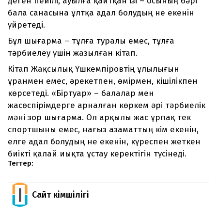
деген пейілі, ауылға қайтқан ізі – осының бәрі
бала санасына ұлтқа адал болудың не екенін
үйретеді.
Бұл шығарма – тұлға туралы емес, тұлға
тәрбиелеу үшін жазылған кітап.
Кітап Жақсылық Үшкемпіровтің ұлылығын
ұранмен емес, әрекетпен, өмірмен, кішілікпен
көрсетеді. «Біртуар» – балалар мен
жасөспірімдерге арналған көркем әрі тәрбиелік
мәні зор шығарма. Ол арқылы жас ұрпақ тек
спортшыны емес, нағыз азаматтың кім екенін,
елге адал болудың не екенін, күреспен жеткен
биікті қалай иықта ұстау керектігін түсінеді.
Тегтер:
Сайт Әкімшілігі