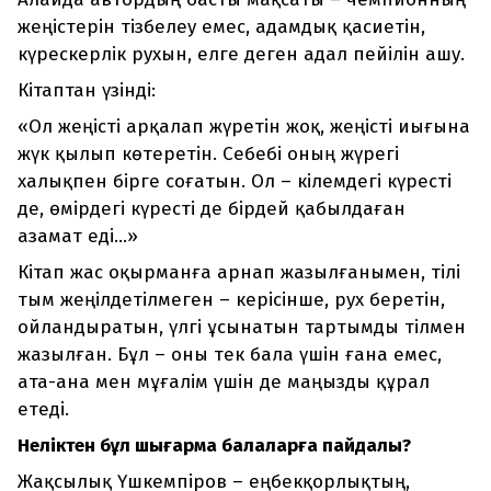
жеңістерін тізбелеу емес, адамдық қасиетін,
күрескерлік рухын, елге деген адал пейілін ашу.
Кітаптан үзінді:
«Ол жеңісті арқалап жүретін жоқ, жеңісті иығына
жүк қылып көтеретін. Себебі оның жүрегі
халықпен бірге соғатын. Ол – кілемдегі күресті
де, өмірдегі күресті де бірдей қабылдаған
азамат еді...»
Кітап жас оқырманға арнап жазылғанымен, тілі
тым жеңілдетілмеген – керісінше, рух беретін,
ойландыратын, үлгі ұсынатын тартымды тілмен
жазылған. Бұл – оны тек бала үшін ғана емес,
ата-ана мен мұғалім үшін де маңызды құрал
етеді.
Неліктен бұл шығарма балаларға пайдалы?
Жақсылық Үшкемпіров – еңбекқорлықтың,