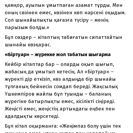
қамқор, ауылын ұмытпаған азамат тұрды. Мен
оның сөзінен емес, көзінен көп нәрсені оқыдым.
Сол шынайылықты қағазға түсіру – менің
парызым болды.»
Бұл сөздер – кітаптың табиғатын сипаттайтын
шынайы көзқарас.
«Біртуар» – жүрекке жол табатын шығарма
Кейбір кітаптар бар – оларды оқып шығып,
жабасың да ұмытып кетесің. Ал «Біртуар» –
жүректі дір еткізіп, көз алдыңда бір шынайы
тұлғаның бейнесін сомдап береді. Жақсылық
Үшкемпіров жайлы бұл туынды – баланың
жүрегіне батырлықты емес, кісілікті сіңіреді.
Жеңісті емес, жеңістің артындағы еңбек пен
адалдықты көрсетеді.
Бұл кітап оқырманға: «Жеңімпаз болу үшін тек