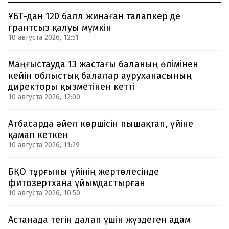
ҰБТ-дан 120 балл жинаған талапкер де
грантсыз қалуы мүмкін
10 августа 2026, 12:51
Маңғыстауда 13 жастағы баланың өлімінен
кейін облыстық балалар ауруханасының
директоры қызметінен кетті
10 августа 2026, 12:00
Атбасарда әйел көршісін пышақтап, үйіне
қамап кеткен
10 августа 2026, 11:29
БҚО тұрғыны үйінің жертөлесінде
фитозертхана ұйымдастырған
10 августа 2026, 10:50
Астанада тегін далап үшін жүздеген адам