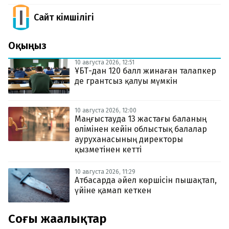
Сайт Әкімшілігі
Оқыңыз
10 августа 2026, 12:51
ҰБТ-дан 120 балл жинаған талапкер
де грантсыз қалуы мүмкін
10 августа 2026, 12:00
Маңғыстауда 13 жастағы баланың
өлімінен кейін облыстық балалар
ауруханасының директоры
қызметінен кетті
10 августа 2026, 11:29
Атбасарда әйел көршісін пышақтап,
үйіне қамап кеткен
Соңғы жаңалықтар