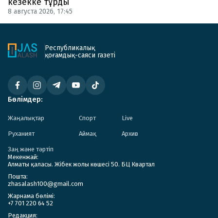
кезекке тұрды
8 августа 2026, 17:45
Республикалық
қоғамдық-саяси газеті
Бөлімдер:
Жаңалықтар
Спорт
Live
Руханият
Аймақ
Архив
Заң және тәртіп
Мекенжай:
Алматы қаласы. Жібек жолы көшесі 50. БЦ Квартал
Пошта:
zhasalash100@gmail.com
Жарнама бөлімі:
+7 701 220 64 52
Редакция: