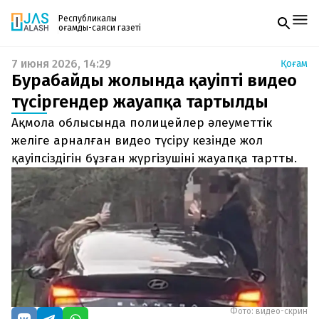
Республикалық
қоғамдық-саяси газеті
7 июня 2026, 14:29
Қоғам
Жаңалықтар
Бурабайдың жолында қауіпті видео
Спорт
Газетке жазылу
Live
түсіргендер жауапқа тартылды
PDF форматтағы газетті ай сайын электронды
Руханият
Ақмола облысында полицейлер әлеуметтік
поштаңызға алып отырыңыз. Жаңа нөмір
Аймақ
шыққан сәтте сізге бірден жіберіледі. Тек email
желіге арналған видео түсіру кезінде жол
Архив
енгізіңіз, біз қалғанын өзіміз жібереміз.
Заң және тәртіп
қауіпсіздігін бұзған жүргізушіні жауапқа тартты.
Редакциямен байланыс
+7 708 604 51 06
Жарнама бөлімі
+7 701 220 64 52
Пошта
zhasalash100@gmail.com
Фото: видео-скрин