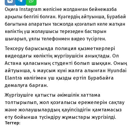
Оқиға Instagram желісіне жолданған бейнежазба
арқылы белгілі болған. Куәгердің айтуынша, Бурабай
бағытына апаратын тасжолда қозғалып келе жатқан
көліктің үш жолаушысы терезеден бастарын
шығарып, ұялы телефонмен видео түсірген.
Тексеру барысында полиция қызметкерлері
видеодағы көліктің жүргізушісін анықтады. Ол
Астана қаласының студенті болып шыққан. Оның
айтуынша, 4 маусым күні жалға алынған Hyundai
Elantra көлігімен үш қызды ертіп Бурабайға
демалуға барған.
Жүргізушіге қатысты әкімшілік хаттама
толтырылып, жол қозғалысы ережелерін сақтау
және жолаушылардың қауіпсіздігін қамтамасыз
ету бойынша түсіндіру жұмыстары жүргізілді.
Тегтер: