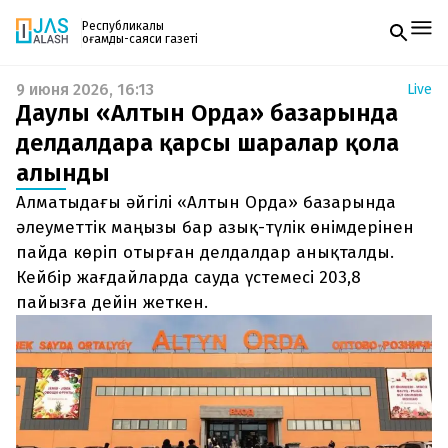
Республикалық
қоғамдық-саяси газеті
9 июня 2026, 16:13
Live
Жаңалықтар
Даулы «Алтын Орда» базарында
Спорт
Газетке жазылу
Live
делдалдарға қарсы шаралар қолға
PDF форматтағы газетті ай сайын электронды
Руханият
алынды
поштаңызға алып отырыңыз. Жаңа нөмір
Аймақ
шыққан сәтте сізге бірден жіберіледі. Тек email
Архив
Алматыдағы әйгілі «Алтын Орда» базарында
енгізіңіз, біз қалғанын өзіміз жібереміз.
Заң және тәртіп
әлеуметтік маңызы бар азық-түлік өнімдерінен
пайда көріп отырған делдалдар анықталды.
Редакциямен байланыс
Кейбір жағдайларда сауда үстемесі 203,8
+7 708 604 51 06
Жарнама бөлімі
пайызға дейін жеткен.
+7 701 220 64 52
Пошта
zhasalash100@gmail.com