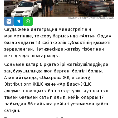
Фото: из открытых источников
Сауда және интеграция министрлігінің
мәліметінше, тексеру барысында «Алтын Орда»
базарындағы 13 кәсіпкерлік субъектінің қызметі
зерделенген. Нәтижесінде жеткізу тізбегінен
жеті делдал шығарылды.
Сонымен қатар бірқатар ірі жеткізушілердің де
заң бұзушылыққа жол бергені белгілі болды.
Атап айтқанда, «Омаров» ЖК, «Iceberg
Distribution» ЖШС және «Ар Диас» ЖШС
әлеуметтік маңызы бар азық-түлік тауарларын
төмен бағамен сатып алып, кейін оларды 17
пайыздан 86 пайызға дейінгі үстемемен қайта
сатқан.