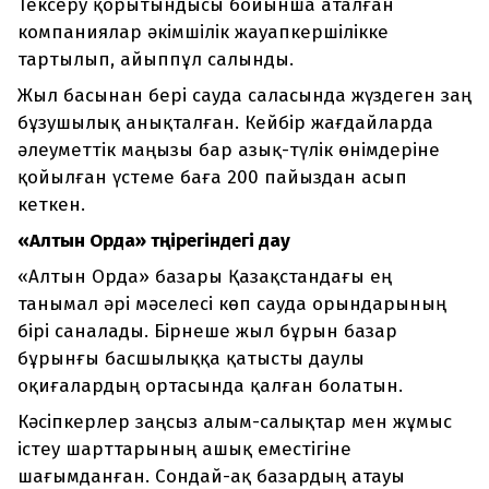
Тексеру қорытындысы бойынша аталған
компаниялар әкімшілік жауапкершілікке
тартылып, айыппұл салынды.
Жыл басынан бері сауда саласында жүздеген заң
бұзушылық анықталған. Кейбір жағдайларда
әлеуметтік маңызы бар азық-түлік өнімдеріне
қойылған үстеме баға 200 пайыздан асып
кеткен.
«Алтын Орда» төңірегіндегі дау
«Алтын Орда» базары Қазақстандағы ең
танымал әрі мәселесі көп сауда орындарының
бірі саналады. Бірнеше жыл бұрын базар
бұрынғы басшылыққа қатысты даулы
оқиғалардың ортасында қалған болатын.
Кәсіпкерлер заңсыз алым-салықтар мен жұмыс
істеу шарттарының ашық еместігіне
шағымданған. Сондай-ақ базардың атауы