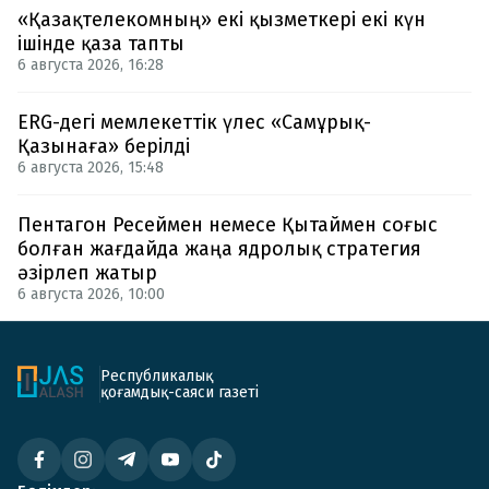
«Қазақтелекомның» екі қызметкері екі күн
ішінде қаза тапты
6 августа 2026, 16:28
ERG-дегі мемлекеттік үлес «Самұрық-
Қазынаға» берілді
6 августа 2026, 15:48
Пентагон Ресеймен немесе Қытаймен соғыс
болған жағдайда жаңа ядролық стратегия
әзірлеп жатыр
6 августа 2026, 10:00
Республикалық
қоғамдық-саяси газеті