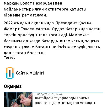
марқұм Болат Назарбаевпен
байланыстырылған активтерге қатысты
бірнеше рет аталған.
2022 жылдың ақпанында Президент Қасым-
Жомарт Тоқаев «Алтын Орда» базарында қатаң
тәртіп орнатуды тапсырған еді. Мемлекет
басшысы ол кезде базарды қылмыстың, заңсыз
сауданың және бағаны негізсіз көтерудің ошағы
деп атаған болатын.
Тегтер:
Сайт Әкімшілігі
Оқыңыз
8 августа 2026, 12:44
Қытайдан тауарларды заңсыз
әкелген қылмыстық топ ұсталды