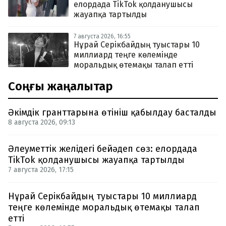
елордада TikTok қолданушысы
жауапқа тартылды
7 августа 2026, 16:55
Нұрай Серікбайдың туыстары 10
миллиард теңге көлемінде
моральдық өтемақы талап етті
Соңғы жаңалықтар
Әкімдік гранттарына өтініш қабылдау басталды
8 августа 2026, 09:13
Әлеуметтік желідегі бейәдеп сөз: елордада
TikTok қолданушысы жауапқа тартылды
7 августа 2026, 17:15
Нұрай Серікбайдың туыстары 10 миллиард
теңге көлемінде моральдық өтемақы талап
етті