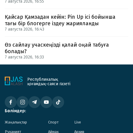
7 августа 2026, 16:55
Қайсар Қамзадан кейін: Pin Up ісі бойынша
тағы бір блогерге іздеу жарияланды
7 августа 2026, 16:43
Өз сайлау учаскеңізді қалай оңай табуға
болады?
7 августа 2026, 16:33
Республикалық
қоғамдық-саяси газеті
Бөлімдер:
Жаңалықтар
Спорт
Live
Руханият
Аймақ
Архив