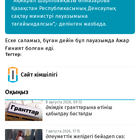
"Ақмарал Шәріпбайқызы Әлназарова
Қазақстан Республикасының Денсаулық
сақтау министрі лауазымына
тағайындалсын",- делінген жазбада.
Еске саламыз, бұған дейін бұл лауазымда Ажар
Ғиният болған еді.
Тегтер:
Сайт Әкімшілігі
Оқыңыз
8 августа 2026, 09:13
Әкімдік гранттарына өтініш
қабылдау басталды
7 августа 2026, 17:15
Әлеуметтік желідегі бейәдеп сөз: