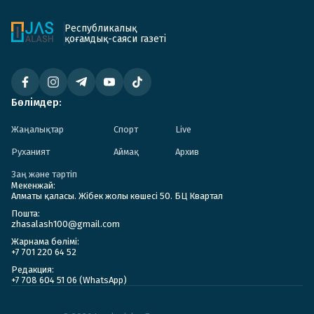
Республикалық
қоғамдық-саяси газеті
Бөлімдер:
Жаңалықтар
Спорт
Live
Руханият
Аймақ
Архив
Заң және тәртіп
Мекенжай:
Алматы қаласы. Жібек жолы көшесі 50. БЦ Квартал
Пошта:
zhasalash100@gmail.com
Жарнама бөлімі:
+7 701 220 64 52
Редакция:
+7 708 604 51 06 (WhatsApp)