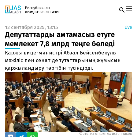
Республикалық
қоғамдық-саяси газеті
12 сентября 2025, 13:15
Live
Жаңалықтар
Депутаттарды қамтамасыз етуге
Спорт
Газетке жазылу
Live
мемлекет 7,8 млрд теңге бөледі
PDF форматтағы газетті ай сайын электронды
Руханият
Қаржы вице-министрі Абзал Бейсенбекұлы
поштаңызға алып отырыңыз. Жаңа нөмір
Аймақ
шыққан сәтте сізге бірден жіберіледі. Тек email
мәжіліс пен сенат депутаттарының жұмысын
Архив
енгізіңіз, біз қалғанын өзіміз жібереміз.
Заң және тәртіп
қаржыландыру тәртібін түсіндірді.
Редакциямен байланыс
+7 708 604 51 06
Жарнама бөлімі
+7 701 220 64 52
Пошта
zhasalash100@gmail.com
Фото: из открытых источников