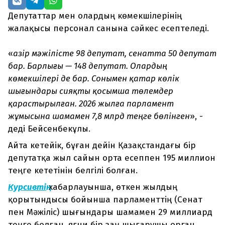
Депутаттар мен олардың көмекшілерінің
жалақысы персонал санына сәйкес есептеледі.
«
Қазір мәжілісте 98 депутат, сенатта 50 депутат
бар. Барлығы — 148 депутат. Олардың
көмекшілері де бар. Сонымен қатар көлік
шығындары сияқты қосымша төлемдер
қарастырылған. 2026 жылға парламент
жұмысына шамамен 7,8 млрд теңге бөлінген
», -
деді Бейсенбекұлы.
Айта кетейік, бұған дейін Қазақстандағы бір
депутатқа жыл сайын орта есеппен 195 миллион
теңге кететінін белгілі болған.
Курсивтің
хабарлауынша, өткен жылдың
қорытындысы бойынша парламенттің (Сенат
пен Мәжіліс) шығындары шамамен 29 миллиард
теңге болған, яғни бір заң шығарушы орган