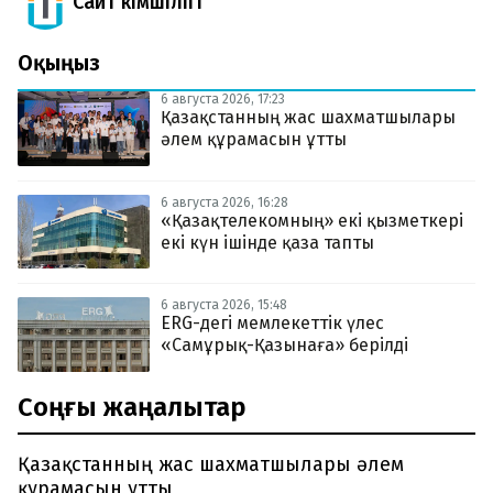
Сайт Әкімшілігі
Оқыңыз
6 августа 2026, 17:23
Қазақстанның жас шахматшылары
әлем құрамасын ұтты
6 августа 2026, 16:28
«Қазақтелекомның» екі қызметкері
екі күн ішінде қаза тапты
6 августа 2026, 15:48
ERG-дегі мемлекеттік үлес
«Самұрық-Қазынаға» берілді
Соңғы жаңалықтар
Қазақстанның жас шахматшылары әлем
құрамасын ұтты