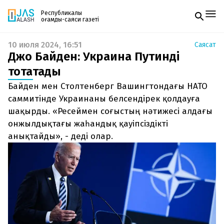
Республикалық
қоғамдық-саяси газеті
10 июля 2024, 16:51
Саясат
Жаңалықтар
Джо Байден: Украина Путинді
Спорт
Газетке жазылу
Live
тоқтатады
PDF форматтағы газетті ай сайын электронды
Руханият
Байден мен Столтенберг Вашингтондағы НАТО
поштаңызға алып отырыңыз. Жаңа нөмір
Аймақ
шыққан сәтте сізге бірден жіберіледі. Тек email
саммитінде Украинаны белсендірек қолдауға
Архив
енгізіңіз, біз қалғанын өзіміз жібереміз.
Заң және тәртіп
шақырды. «Ресеймен соғыстың нәтижесі алдағы
онжылдықтағы жаһандық қауіпсіздікті
Редакциямен байланыс
анықтайды», - деді олар.
+7 708 604 51 06
Жарнама бөлімі
+7 701 220 64 52
Пошта
zhasalash100@gmail.com