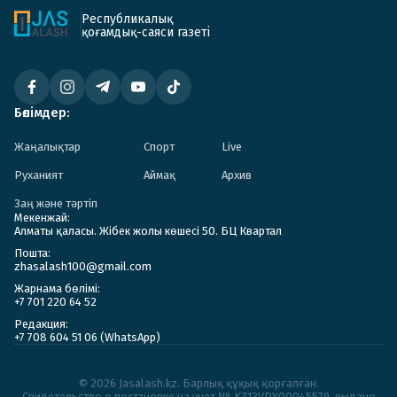
Республикалық
қоғамдық-саяси газеті
Бөлімдер:
Жаңалықтар
Спорт
Live
Руханият
Аймақ
Архив
Заң және тәртіп
Мекенжай:
Алматы қаласы. Жібек жолы көшесі 50. БЦ Квартал
Пошта:
zhasalash100@gmail.com
Жарнама бөлімі:
+7 701 220 64 52
Редакция:
+7 708 604 51 06 (WhatsApp)
© 2026 Jasalash.kz. Барлық құқық қорғалған.
Cвидетельство о постановке на учет № KZ13VPY00045579, выдано