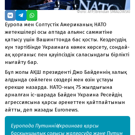
Фото: AFP/Brendan SMIALOWSKI
Еуропа мен Солтүстік Американың НАТО
жетекшілері осы аптада альянс саммитіне
қатысу үшін Вашингтонда бас қосты. Кездесудің
күн тәртібінде Украинаға көмек көрсету, сондай-
ақ қорғаныс пен қауіпсіздік саласындағы бірлікті
нығайту бар.
Бұл жолы АҚШ президенті Джо Байденнің халық
алдында сөйлеген сөздері мен өзін ұстауы
ерекше назарда. НАТО-ның 75 жылдығына
арналған іс-шарада Байден Украина Ресейдің
агрессиясына қарсы әрекеттен қайтпайтынын
айтты, деп жазады Euronews.
Еуропада Путиннің Украинаға қарсы
басқыншылық соғысы жалғасуда және Путин