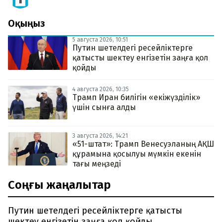
Оқыңыз
5 августа 2026, 10:51
Путин шетелдегі ресейліктерге
қатысты шектеу енгізетін заңға қол
қойды
4 августа 2026, 10:35
Трамп Иран билігін «екіжүзділік»
үшін сынға алды
3 августа 2026, 14:21
«51-штат»: Трамп Венесуэланың АҚШ
құрамына қосылуы мүмкін екенін
тағы меңзеді
Соңғы жаңалықтар
Путин шетелдегі ресейліктерге қатысты
шектеу енгізетін заңға қол қойды