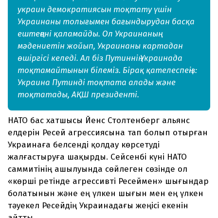
украин демократиясын тоқтату үшін
Украинаны толығымен бағындырудан басқа
ештеңені қаламайды. Ол Украинаның
мәдениетін жойып, Украинаны картадан
өшіргісі келеді. Ал біз Путиннің Украинада
тоқтамайтынын білеміз. Бірақ қателеспеңіз:
Украина Путинді тоқтата алады және
тоқтатады, АҚШ президенті.
НАТО бас хатшысы Йенс Столтенберг альянс
елдерін Ресей агрессиясына тап болып отырған
Украинаға белсенді қолдау көрсетуді
жалғастыруға шақырды. Сейсенбі күні НАТО
саммитінің ашылуында сөйлеген сөзінде ол
«көрші ретінде агрессивті Ресеймен» шығындар
болатынын және ең үлкен шығын мен ең үлкен
тәуекел Ресейдің Украинадағы жеңісі екенін
айтты.