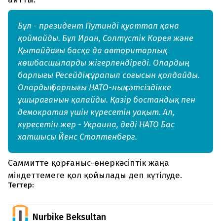
Бұл - президент Путинді қуаттап қана
қоймайды. Бұл Иран, Солтүстік Корея және
Қытайдағы басқа да авторитарлық
көшбасшыларды жігерлендіреді. Олардың
барлығы Ресейдің сұрапыл соғысын қолдайды.
Олардың барлығы НАТО-ның сәтсіздікке
ұшырағанын қалайды. Қазір бостандық пен
демократия үшін күресетін уақыт. Ал,
күресетін жер - Украина, деді НАТО Бас
хатшысы Йенс Столтенберг.
Саммитте қорғаныс-өнеркәсіптік жаңа
міндеттемеге қол қойылады деп күтілуде.
Тегтер:
Nurbike Beksultan