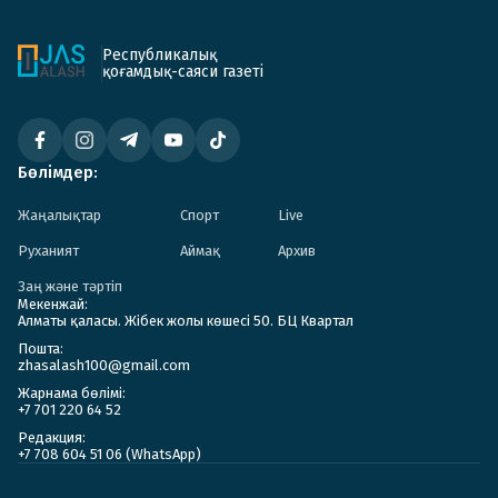
Республикалық
қоғамдық-саяси газеті
Бөлімдер:
Жаңалықтар
Спорт
Live
Руханият
Аймақ
Архив
Заң және тәртіп
Мекенжай:
Алматы қаласы. Жібек жолы көшесі 50. БЦ Квартал
Пошта:
zhasalash100@gmail.com
Жарнама бөлімі:
+7 701 220 64 52
Редакция:
+7 708 604 51 06 (WhatsApp)