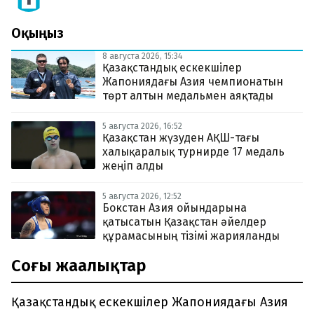
Оқыңыз
8 августа 2026, 15:34
Қазақстандық ескекшілер
Жапониядағы Азия чемпионатын
төрт алтын медальмен аяқтады
5 августа 2026, 16:52
Қазақстан жүзуден АҚШ-тағы
халықаралық турнирде 17 медаль
жеңіп алды
5 августа 2026, 12:52
Бокстан Азия ойындарына
қатысатын Қазақстан әйелдер
құрамасының тізімі жарияланды
Соңғы жаңалықтар
Қазақстандық ескекшілер Жапониядағы Азия