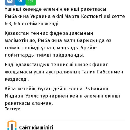
Үшінші кезеңде әлемнің екінші ракеткасы
Рыбакина Украина өкілі Марта Костюкті екі сетте
6:3, 6:4 есебімен жеңді.
Қазақстан теннис федерациясының
мәліметінше, Рыбакина матч барысында өз
геймін сенімді ұстап, маңызды брейк-
пойнттарды тиімді пайдаланды.
Енді қазақстандық теннисші ширек финал
жолдамасы үшін аустралиялық Талия Гибсонмен
кездеседі.
Айта кетейік, бұған дейін Елена Рыбакина
Индиан-Уэллс турнирінен кейін әлемнің екінші
ракеткасы атанған.
Тегтер:
Сайт Әкімшілігі