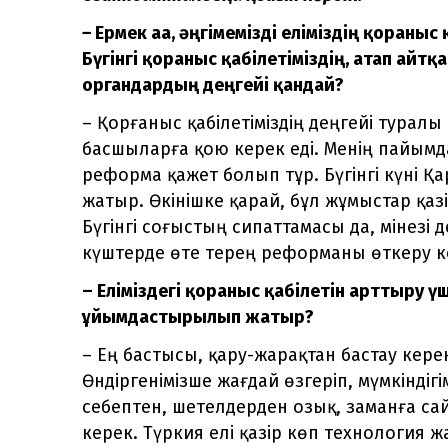
–
Ермек аға, әңгімемізді еліміздің қорғаны
Бүгінгі қорғаныс қабілетіміздің, атап айт
органдардың деңгейі қандай?
– Қорғаныс қабілетіміздің деңгейі туралы
басшыларға қою керек еді. Менің пайым
реформа қажет болып тұр. Бүгінгі күні Қа
жатыр. Өкінішке қарай, бұл жұмыстар қаз
Бүгінгі соғыстың сипаттамасы да, мінезі 
күштерде өте терең реформаны өткеру к
– Еліміздегі қорғаныс қабілетін арттыру 
ұйымдастырылып жатыр?
– Ең бастысы, қару-жарақтан бастау кере
Өндіргенімізше жағдай өзгеріп, мүмкіндіг
себептен, шетелдерден озық, заманға сай
керек. Түркия елі қазір көп технология