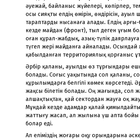
әуежай, байланыс жүйелері, көпірлер, те
осы сияқты елдің өмірін, өндірісін, ауы
тараптарды нысанаға алады. Елдің арғы-б
кезде майдан (фронт), тыл деген ұғым бо
оған құрал-жабдық, азық-түлік даярлауға
түгел жері майданға айналады. Осындай 
қабылданған территориялық қорғаныс ұ
Әрбір қаланы, ауылды өз тұрғындары еш
болады. Соғыс уақытында сол қаланы, с
құрылымдарға белгілі көмек көрсетеді. Ә
жақсы білетін болады. Оң жағында, сол 
алшақтықтан, қай сектордан жауға оқ жа
Мұндай кезде адамдар қалай қимылдайтын
жаттығу жасап, ал жылына үш апта бойы 
болар еді.
Ал еліміздің жоғары оқу орындарына әскер