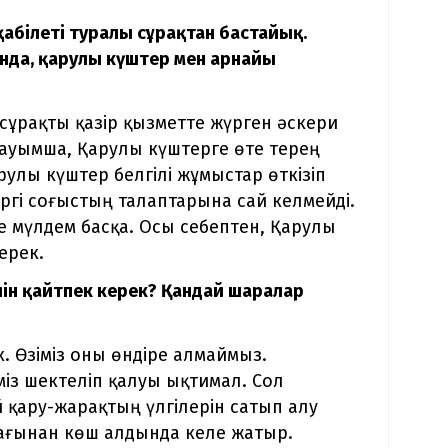
с қабілеті туралы сұрақтан бастайық.
қанда, қарулы күштер мен арнайы
 сұрақты қазір қызметте жүрген әскери
дауымша, Қарулы күштерге өте терең
рулы күштер белгілі жұмыстар өткізіп
іргі соғыстың талаптарына сай келмейді.
де мүлдем басқа. Осы себептен, Қарулы
ерек.
үшін қайтпек керек? Қандай шаралар
к. Өзіміз оны өндіре алмаймыз.
іміз шектеліп қалуы ықтимал. Сол
 қару-жарақтың үлгілерін сатып алу
 жағынан көш алдында келе жатыр.