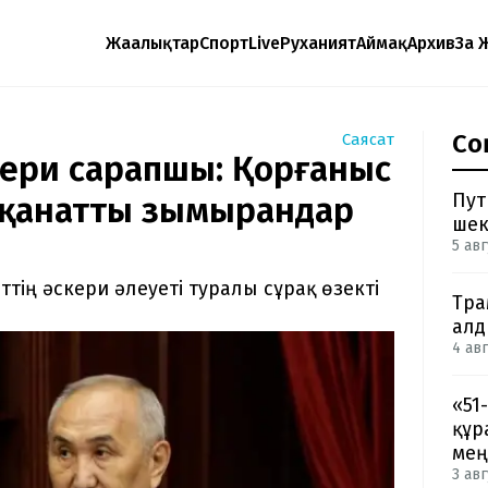
Жаңалықтар
Спорт
Live
Руханият
Аймақ
Архив
Заң 
Со
Саясат
скери сарапшы: Қорғаныс
Пут
н қанатты зымырандар
шек
5 авг
ттің әскери әлеуеті туралы сұрақ өзекті
Тра
ал
4 авг
«51
құр
мең
3 авг