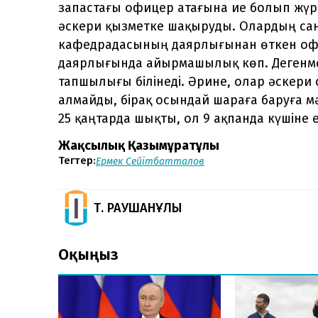
запастағы офицер атағына ие болып жүр
әскери қызметке шақыруды. Олардың саны
кафедрадасының даярлығынан өткен оф
даярлығында айырмашылық көп. Дегенм
тапшылығы білінеді. Әрине, олар әскери
алмайды, бірақ осындай шараға баруға мә
25 қаңтарда шықты, ол 9 ақпанда күшіне е
Жақсылық Қазымұратұлы
Тегтер:
Ермек Сейітбатталов
Т. РАУШАНҰЛЫ
Оқыңыз