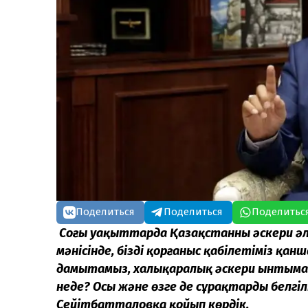
Поделиться
Поделиться
Поделитьс
Соңғы уақыттарда Қазақстанның әскери ә
мәнісінде, біздің қорғаныс қабілетіміз қан
дамытамыз, халықаралық әскери ынтымақ
неде? Осы және өзге де сұрақтарды белгіл
Сейітбатталовқа қойып көрдік.