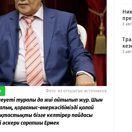
Ник
пре
3 авг
Тра
кез
3 авг
я
Фото: из открытых источников
леуеті туралы да жиі айтылып жүр. Шын
шалық, қорғаныс-өнеркәсібімізді қалай
тастықтың бізге келтірер пайдасы
і әскери сарапшы Ермек