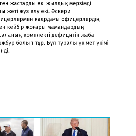
ген жастарды екі жылдық мерзімді
 жеті жүз елу екі. Әскери
ицерлермен кадрдағы офицерлердің
ен кейбір жоғары мамандардың
 саланың комплекті дефицитін жаба
жбүр болып тұр. Бұл туралы үкімет үкімі
нді.