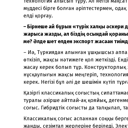
технология алысып тұру. Ал негізі мақс
мүддесі бірге болған әріптестермен, одақ
елді қорғау.
–
Бірнеше ай бұрын «түрік халқы әскери 
жарыса жазды, ал біздің осындай қорған
ме? Әлде шет елден экспорт жасаған тиімд
–
Иә, Түркиядан алынған ұшқышсыз аппар
өткізіп, жақсы нәтижеге қол жеткізді. Енд
жасау керек болып тұр. Конструкторлық
нұсқаулығын жақсы меңгеріп, технология
керек. Негізі бұл әлі де шешімін күтіп тұр
Қазіргі классикалық соғыстың сипаттамас
туралы әзірше айтпай-ақ қояйық, дегенм
соғыс. Гибридтік соғысты да талқылап, та
Классикалық соғыс аспаннан соққы берге
жанды, сезімтал жерлеріне беріледі. Элек