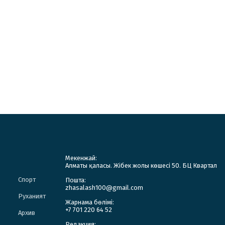
Мекенжай:
Алматы қаласы. Жібек жолы көшесі 50. БЦ Квартал
Спорт
Пошта:
zhasalash100@gmail.com
Руханият
Жарнама бөлімі:
+7 701 220 64 52
Архив
Редакция: