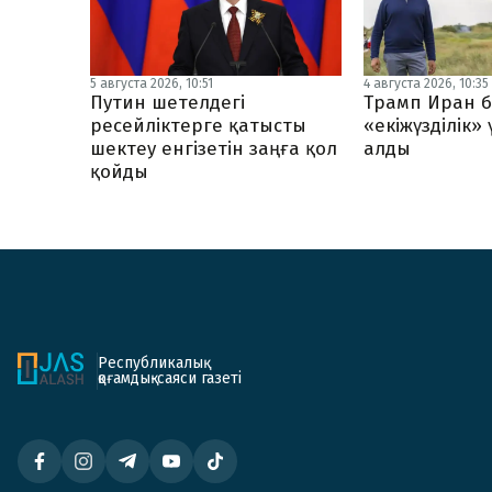
5 августа 2026, 10:51
4 августа 2026, 10:35
Путин шетелдегі
Трамп Иран б
ресейліктерге қатысты
«екіжүзділік»
шектеу енгізетін заңға қол
алды
қойды
Республикалық
қоғамдық-саяси газеті