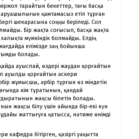
міржол тарайтын бекеттер, тағы басқа
л шаруашылығын қамтамасыз етіп тұрған
ергі шекарасына соққы беріледі. Сол
лмайды. Бір жақта соғысып, басқа жақта
 халықта мүмкіндік болмайды. Елдің
жағдайда елімізде заң бойынша
тымды болады.
қайда ауыспай, өздері жаудан қорғайтын
ол ауылды қорғайтын әскери
рбір жұмысшы, әрбір тұрғын өз міндетін
жағында кім тұратынын, қандай
удыратынын жақсы білетін болады.
ын жақсы білу үшін айында бір-екі күн
ұдайы жаттығуға қатысса, нәтиже өнімді
и кафедра бітірген, қазіргі уақытта