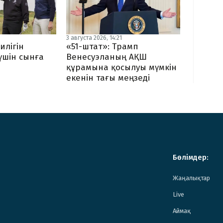
3 августа 2026, 14:21
илігін
«51-штат»: Трамп
 үшін сынға
Венесуэланың АҚШ
құрамына қосылуы мүмкін
екенін тағы меңзеді
Бөлімдер:
Жаңалықтар
Live
Аймақ