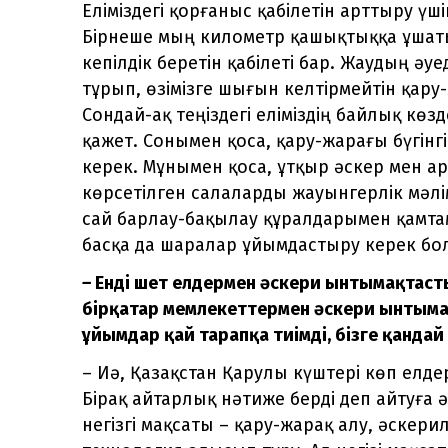
Еліміздегі қорғаныс қабілетін арттыру үш
Бірнеше мың километр қашықтыққа ұшат
кепілдік беретін қабілеті бар. Жаудың 
тұрып, өзімізге шығын келтірмейтін қару
Сондай-ақ теңіздегі еліміздің байлық кө
қажет. Сонымен қоса, қару-жарағы бүгінг
керек. Мұнымен қоса, ұтқыр әскер мен ар
көрсетілген салаларды жауынгерлік мәлі
сай барлау-бақылау құралдарымен қамтам
басқа да шаралар ұйымдастыру керек бо
– ⁠
Енді шет елдермен әскери ынтымақтастық
бірқатар мемлекеттермен әскери ынтым
ұйымдар қай тарапқа тиімді, бізге қанда
– Иә, Қазақстан Қарулы күштері көп елд
Бірақ айтарлық нәтиже берді деп айтуға
негізгі мақсаты – қару-жарақ алу, әскери