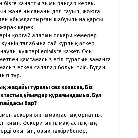
ін бізге қанатты зымырандар керек.
ын және нысананы дәл тауып, жоюға
әуеден ұйымдастырған шабуылына қарсы
-жарақ керек.
здерін қорғай алатын әскери кемелер
і күннің талабына сай құрлық әскер
наулы күштері елімізге қажет. Осы
метпен қамтамасыз етіп тұратын заманға
асыз еткен салалар болуы тиіс. Бұдан
лып тұр.
 жағдайы туралы сөз қозғасақ. Біз
ақтастық ұйымдар құрамындамыз. Бұл
й пайдасы бар?
ермен әскери ынтымақтастық орнатты.
 әлі қиын. Әскери ынтымақтастықтың
лерді оқытып, озық тәжірибелер,