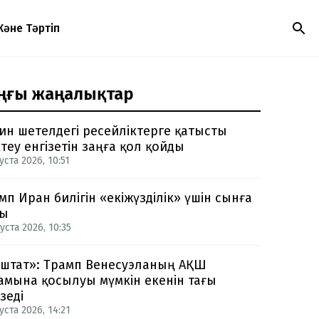
Және Тәртіп
ңғы жаңалықтар
ин шетелдегі ресейліктерге қатысты
теу енгізетін заңға қол қойды
уста 2026, 10:51
мп Иран билігін «екіжүзділік» үшін сынға
ды
уста 2026, 10:35
-штат»: Трамп Венесуэланың АҚШ
амына қосылуы мүмкін екенін тағы
зеді
уста 2026, 14:21