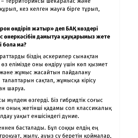
ат – территориясы шекаралас және
 құрып, кез келген жауға бірге тұрып,
дрон өндіріп жатыр» деп БАҚ көздері
ыс өнеркәсібін дамытуға қауқарымыз жете
і бола ма?
аттарды біздің әскерилер сынақтан
і өз елімізде оны өндіру үшін көп қызмет
 және жұмыс жасайтын пайдалану
 талаптарын сақтап, жұмысқа кірісу
ған шаруа.
ы мүлдем өзгерді. Біз гибридтік соғыс
ен оның жетінші қадамы сол классикалық
лдау уақыт еншісіндегі дүние.
ннен басталады. Бұл соққы елдің ең
троқуат, жылу, ауыз су беретін қоймалар,