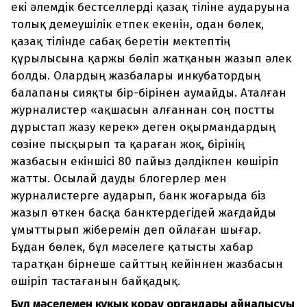
екі әлемдік бестселлерді қазақ тіліне аударуына
толық демеушілік етпек екенін, одан бөлек,
қазақ тілінде сабақ беретін мектептің
құрылысына қаржы бөліп жатқанын жазып әлек
болды. Олардың жазбалары инкубатордың
балапаны сияқты бір-бірінен аумайды. Аталған
журналистер «ақшасын алғаннан соң постты
дұрыстап жазу керек» деген оқырмандардың
сөзіне пысқырып та қараған жоқ, бірінің
жазбасын екіншісі 80 пайыз дәлдікпен көшіріп
жатты. Осылай дауды блогерлер мен
журналистерге аударып, банк жоғарыда біз
жазып өткен басқа банктердегідей жағдайды
ұмыттырып жіберемін деп ойлаған шығар.
Бұдан бөлек, бұл мәселеге қатысты хабар
таратқан бірнеше сайттың кейіннен жазбасын
өшіріп тастағанын байқадық.
Бұл мәселемен құқық қорғау органдары айналысуы