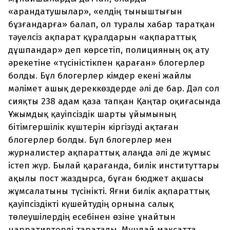
«арандатушылар», «елдің тыныштығын
бұзғандарға» балап, ол туралы хабар таратқан
тәуелсіз ақпарат құралдарын «ақпараттық
дұшпандар» деп көрсетіп, полицияның оқ ату
әрекетіне «түсіністікпен қараған» блогерлер
болды. Бұл блогерлер кімдер екені жайлы
мәлімет ашық дереккөздерде әлі де бар. Дәл сол
сияқты 238 адам қаза тапқан Қаңтар оқиғасында
Ұжымдық қауіпсіздік шарты ұйымының
бітімгершілік күштерін кіргізуді ақтаған
блогерлер болды. Бұл блогерлер мен
журналистер ақпараттық алаңда әлі де жұмыс
істеп жүр. Былай қарағанда, билік институттары
ақылы пост жаздырса, бұған бюджет ақшасы
жұмсалатыны түсінікті. Яғни билік ақпараттық
қауіпсіздікті күшейтудің орнына салық
төлеушілердің есебінен өзіне ұнайтын
нарративтерді таратады. Мұндай мақсатта