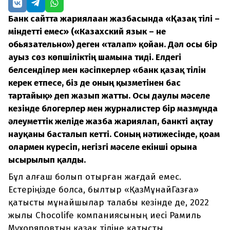
Банк сайтта жариялаған жазбасында «Қазақ тілі –
міндетті емес» («Казахский язык – не
обьязательно») деген «талап» қойған. Дәл осы бір
ауыз сөз көпшіліктің шамына тиді. Елдегі
белсенділер мен кәсіпкерлер «банк қазақ тілін
керек етпесе, біз де оның қызметінен бас
тартайық» деп жазып жатты. Осы даулы мәселе
кезінде блогерлер мен журналистер бір мазмұнда
әлеуметтік желіде жазба жариялап, банкті ақтау
науқаны басталып кетті. Соның нәтижесінде, қоғам
олармен күресіп, негізгі мәселе екінші орынға
ысырылып қалды.
Бұл алғаш болып отырған жағдай емес.
Естеріңізде болса, былтыр «ҚазМұнайГазға»
қатысты мұнайшылар талабы кезінде де, 2022
жылы Chocolife компаниясының иесі Рамиль
Мухоряповтың қазақ тіліне қатысты