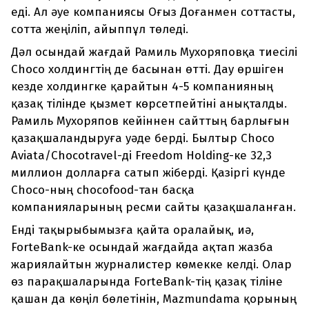
еді. Ал әуе компаниясы Оғыз Доғанмен соттасты,
сотта жеңіліп, айыппұл төледі.
Дәл осындай жағдай Рамиль Мухоряповқа тиесілі
Choco холдингтің де басынан өтті. Дау өршіген
кезде холдингке қарайтын 4-5 компанияның
қазақ тілінде қызмет көрсетпейтіні анықталды.
Рамиль Мухоряпов кейіннен сайттың барлығын
қазақшаландыруға уәде берді. Былтыр Choco
Aviata/Chocotravel-ді Freedom Holding-ке 32,3
миллион долларға сатып жіберді. Қазіргі күнде
Choco-ның chocofood-тан басқа
компанияларының ресми сайты қазақшаланған.
Енді тақырыбымызға қайта оралайық, иә,
ForteBank-ке осындай жағдайда ақтап жазба
жариялайтын журналистер көмекке келді. Олар
өз парақшаларында ForteBank-тің қазақ тіліне
қашан да көңіл бөлетінін, Mazmundamа қорының