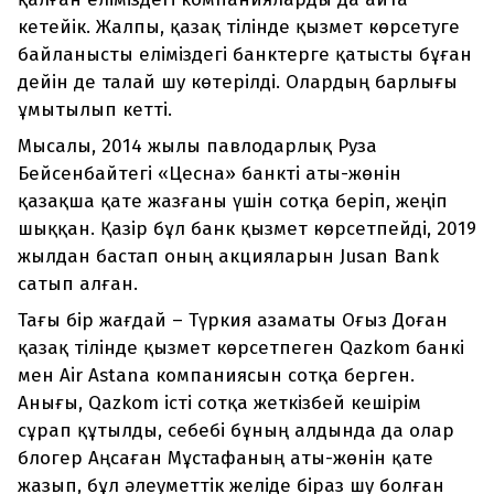
кетейік. Жалпы, қазақ тілінде қызмет көрсетуге
байланысты еліміздегі банктерге қатысты бұған
дейін де талай шу көтерілді. Олардың барлығы
ұмытылып кетті.
Мысалы, 2014 жылы павлодарлық Руза
Бейсенбайтегі «Цесна» банкті аты-жөнін
қазақша қате жазғаны үшін сотқа беріп, жеңіп
шыққан. Қазір бұл банк қызмет көрсетпейді, 2019
жылдан бастап оның акцияларын Jusan Bank
сатып алған.
Тағы бір жағдай – Түркия азаматы Оғыз Доған
қазақ тілінде қызмет көрсетпеген Qazkom банкі
мен Air Astana компаниясын сотқа берген.
Анығы, Qazkom істі сотқа жеткізбей кешірім
сұрап құтылды, себебі бұның алдында да олар
блогер Аңсаған Мұстафаның аты-жөнін қате
жазып, бұл әлеуметтік желіде біраз шу болған