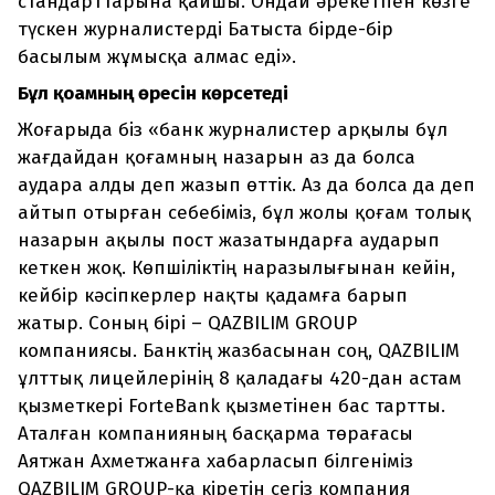
стандарттарына қайшы. Ондай әрекетпен көзге
түскен журналистерді Батыста бірде-бір
басылым жұмысқа алмас еді».
Бұл қоғамның өресін көрсетеді
Жоғарыда біз «банк журналистер арқылы бұл
жағдайдан қоғамның назарын аз да болса
аудара алды деп жазып өттік. Аз да болса да деп
айтып отырған себебіміз, бұл жолы қоғам толық
назарын ақылы пост жазатындарға аударып
кеткен жоқ. Көпшіліктің наразылығынан кейін,
кейбір кәсіпкерлер нақты қадамға барып
жатыр. Соның бірі – QAZBILIM GROUP
компаниясы. Банктің жазбасынан соң, QAZBILIM
ұлттық лицейлерінің 8 қаладағы 420-дан астам
қызметкері ForteBank қызметінен бас тартты.
Аталған компанияның басқарма төрағасы
Аятжан Ахметжанға хабарласып білгеніміз
QAZBILIM GROUP-қа кіретін сегіз компания