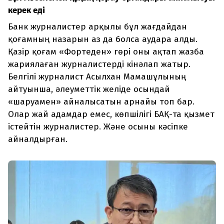
керек еді
Банк журналистер арқылы бұл жағдайдан
қоғамның назарын аз да болса аудара алды.
Қазір қоғам «Фортеден» гөрі оны ақтап жазба
жариялаған журналистерді кінәлап жатыр.
Белгілі журналист Асылхан Мамашұлының
айтуынша, әлеуметтік желіде осындай
«шаруамен» айналысатын арнайы топ бар.
Олар жай адамдар емес, көпшілігі БАҚ-та қызмет
істейтін журналистер. Және осыны кәсіпке
айналдырған.