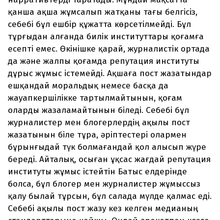
қанша ақша жұмсалып жатқаны тағы белгісіз,
себебі бұл ешбір құжатта көрсетілмейді. Бұл
тұрғыдан алғанда билік институттары қоғамға
есепті емес. Өкінішке қарай, журналистік ортада
да және жалпы қоғамда репутация институты
дұрыс жұмыс істемейді. Ақшаға пост жазатындар
ешқандай моральдық немесе басқа да
жауапкершілікке тартылмайтынын, қоғам
оларды жазаламайтынын біледі. Себебі бұл
журналистер мен блогерлердің ақылы пост
жазатынын біле тұра, әріптестері олармен
бұрынғыдай түк болмағандай қол алысып жүре
береді. Айталық, осыған ұқсас жағдай репутация
институты жұмыс істейтін Батыс елдерінде
болса, бұл блогер мен журналистер жұмыссыз
қалу былай тұрсын, бұл салада мүлде қалмас еді.
Себебі ақылы пост жазу кез келген медианың