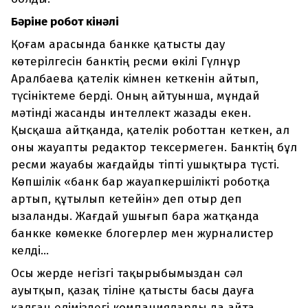
Бәріне робот кінәлі
Қоғам арасында банкке қатысты дау
көтерілгесін банктің ресми өкілі Гүлнұр
Аралбаева қателік кімнен кеткенін айтып,
түсініктеме берді. Оның айтуынша, мұндай
мәтінді жасанды интеллект жазады екен.
Қысқаша айтқанда, қателік роботтан кеткен, ал
оны жауапты редактор тексермеген. Банктің бұл
ресми жауабы жағдайды тіпті ушықтыра түсті.
Көпшілік «банк бар жауапкершілікті роботқа
артып, құтылып кетейін» деп отыр деп
ызаланды. Жағдай ушығып бара жатқанда
банкке көмекке блогерлер мен журналистер
келді...
Осы жерде негізгі тақырыбымыздан сәл
ауытқып, қазақ тіліне қатысты басы дауға
қалған еліміздегі компанияларды да айта