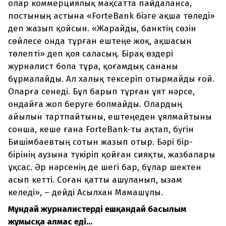
олар коммерциялық мақсатта пайдаланса,
постының астына «ForteBank бізге ақша төледі»
деп жазып қойсын. «Жарайды, банктің сөзін
сөйлесе онда тұрған ештеңе жоқ, ақшасын
төлепті» деп қоя саласың. Бірақ өздері
журналист бола тұра, қоғамдық сананы
бұрмалайды. Ал халық тексеріп отырмайды ғой.
Оларға сенеді. Бұл барып тұрған ұят нәрсе,
ондайға жол беруге болмайды. Олардың
айылын тартпайтыны, ештеңеден ұялмайтыны
сонша, кеше ғана ForteBank-ты ақтап, бүгін
Бишімбаевтың сотын жазып отыр. Бәрі бір-
бірінің аузына түкіріп қойған сияқты, жазбалары
ұқсас. Әр нәрсенің де шегі бар, бұлар шектен
асып кетті. Соған қатты ашуланып, ызам
келеді», – дейді Асылхан Мамашұлы.
Мұндай журналистерді ешқандай басылым
жұмысқа алмас еді...