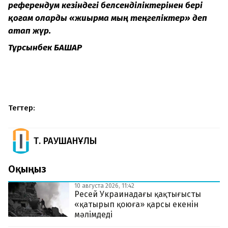
референдум кезіндегі белсенділіктерінен бері
қоғам оларды «жиырма мың теңгеліктер» деп
атап жүр.
Тұрсынбек БАШАР
Тегтер:
Т. РАУШАНҰЛЫ
Оқыңыз
10 августа 2026, 11:42
Ресей Украинадағы қақтығысты
«қатырып қоюға» қарсы екенін
мәлімдеді