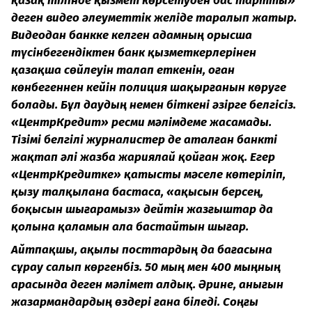
қазақ тілінде қызмет көрсетуден бас тартты»
деген видео әлеуметтік желіде таралып жатыр.
Видеодан банкке келген адамның орысша
түсінбегендіктен банк қызметкерлерінен
қазақша сөйлеуін талап еткенін, оған
көнбегеннен кейін полиция шақырғанын көруге
болады. Бұл даудың немен біткені әзірге белгісіз.
«ЦентрКредит» ресми мәлімдеме жасамады.
Тізімі белгілі журналистер де аталған банкті
жақтап әлі жазба жариялай қойған жоқ. Егер
«ЦентрКредитке» қатысты мәселе көтеріліп,
қызу талқылана бастаса, «ақысын берсең,
боқысын шығарамыз» дейтін жазғыштар да
қолына қаламын ала бастайтын шығар.
Айтпақшы, ақылы посттардың да бағасына
сұрау салып көргенбіз. 50 мың мен 400 мыңның
арасында деген мәлімет алдық. Әрине, анығын
жазармандардың өздері ғана біледі. Соңғы