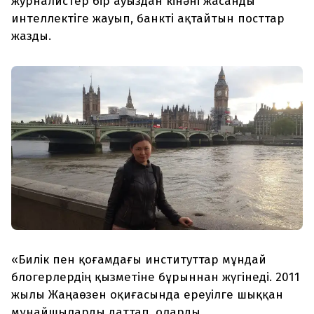
журналистер бір ауыздан кінәні жасанды
интеллектіге жауып, банкті ақтайтын посттар
жазды.
«Билік пен қоғамдағы институттар мұндай
блогерлердің қызметіне бұрыннан жүгінеді. 2011
жылы Жаңаөзен оқиғасында ереуілге шыққан
мұнайшыларды даттап, оларды