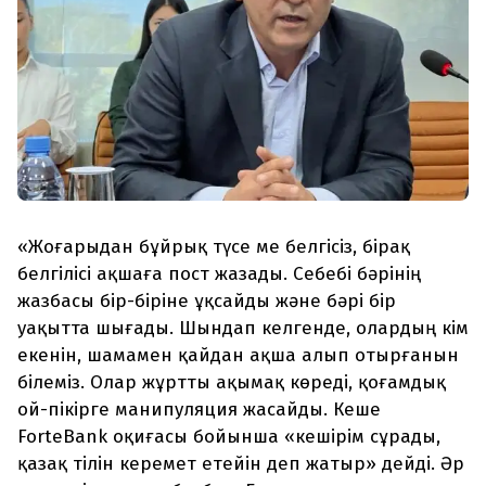
«Жоғарыдан бұйрық түсе ме белгісіз, бірақ
белгілісі ақшаға пост жазады. Себебі бәрінің
жазбасы бір-біріне ұқсайды және бәрі бір
уақытта шығады. Шындап келгенде, олардың кім
екенін, шамамен қайдан ақша алып отырғанын
білеміз. Олар жұртты ақымақ көреді, қоғамдық
ой-пікірге манипуляция жасайды. Кеше
ForteBank оқиғасы бойынша «кешірім сұрады,
қазақ тілін керемет етейін деп жатыр» дейді. Әр