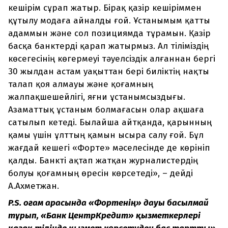
кешірім сұрап жатыр. Бірақ қазір кешіріммен
құтылу модаға айналды ғой. Ұстанымым қатты
адаммын және сол позициямда тұрамын. Қазір
басқа банктерді қарап жатырмыз. Ал тіліміздің
көсегесінің көгермеуі тәуелсіздік алғаннан бергі
30 жылдан астам уақыттан бері биліктің нақты
талап қоя алмауы және қоғамның
жалпақшешейлігі, яғни ұстанымсыздығы.
Азаматтық ұстаным болмағасын олар ақшаға
сатылып кетеді. Былайша айтқанда, қарынның
қамы үшін ұлттың қамын ысыра салу ғой. Бұл
жағдай кешегі «Форте» мәселесінде де көрініп
қалды. Банкті ақтап жатқан журналистердің
болуы қоғамның өресін көрсетеді», – дейді
А.Ахметжан.
P.S. Қоғам арасында «Фортенің» дауы басылмай
тұрып, «Банк ЦентрКредит» қызметкерлері