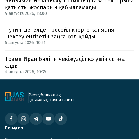
Биньямин Нетаньяху Трамптың Газа секторына
қатысты жоспарын қабылдамады
9 августа 2026, 18:00
Путин шетелдегі ресейліктерге қатысты
шектеу енгізетін заңға қол қойды
5 августа 2026, 10:51
Трамп Иран билігін «екіжүзділік» үшін сынға
алды
4 августа 2026, 10:35
Республикалық
қоғамдық-саяси газеті
Бөлімдер: