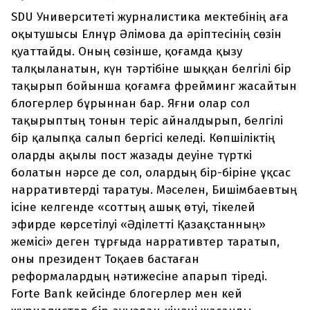
SDU Университеті журналистика мектебінің аға
оқытушысы Елнұр Әлімова да әріптесінің сөзін
қуаттайды. Оның сөзінше, қоғамда қызу
талқыланатын, күн тәртібіне шыққан белгілі бір
тақырып бойынша қоғамға фрейминг жасайтын
блогерлер бұрыннан бар. Яғни олар сол
тақырыптың тонын теріс айналдырып, белгілі
бір қалыпқа салып бергісі келеді. Көпшіліктің
оларды ақылы пост жазады деуіне түрткі
болатын нәрсе де сол, олардың бір-біріне ұқсас
нарративтерді таратуы. Мәселен, Бишімбаевтың
ісіне келгенде «соттың ашық өтуі, тікелей
эфирде көрсетілуі «Әділетті Қазақстанның»
жемісі» деген тұрғыда нарративтер таратып,
оны президент Тоқаев бастаған
реформалардың нәтижесіне апарып тіреді.
Forte Bank кейсінде блогерлер мен кей