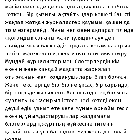
мәлімдемесінде де оларды ақтаушылар табыла
кеткен. Бір қызығы, ақтайтындар кешегі банкті
жақтап жатқан журналистер қауымы, қашан да
тізім өзгермейді. Мұны негізінен ақпарат тілінде
«қоғамдық сананы манипуляциялау» деп
атайды, яғни басқа әдіс арқылы қоғам назарын
негізгі мәселеден алшақтатып, оны ұмыттыру.
Мұндай журналистер мен блогерлердің кім
екенін және қандай мақсатта жариялап
отырғанын желі қолданушылары біліп болған.
Және текстері де бір-біріне ұқсас, бір сарында,
бір стильде жазылады. Алғашында, ең болмаса
«ұрлығын» жасырып істесе несі кетеді екен
деуші едік, уақыт өте келе мұның арнайы тәсіл
екенін, ұйымдастырушылар жалдамалы
блогерлердің жұрттың жүйкесіне тигенін
қалайтынын ұға бастадық. Бұл жолы да солай
болды.