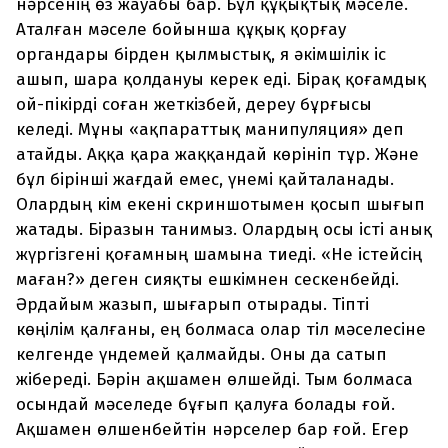
нәрсенің өз жауабы бар. Бұл құқықтық мәселе.
Аталған мәселе бойынша құқық қорғау
органдары бірден қылмыстық, я әкімшілік іс
ашып, шара қолдануы керек еді. Бірақ қоғамдық
ой-пікірді соған жеткізбей, дереу бұрғысы
келеді. Мұны «ақпараттық манипуляция» деп
атайды. Аққа қара жаққандай көрініп тұр. Және
бұл бірінші жағдай емес, үнемі қайталанады.
Олардың кім екені скриншотымен қосып шығып
жатады. Біразын танимыз. Олардың осы істі анық
жүргізгені қоғамның шамына тиеді. «Не істейсің
маған?» деген сияқты ешкімнен сескенбейді.
Әрдайым жазып, шығарып отырады. Тіпті
көңілім қалғаны, ең болмаса олар тіл мәселесіне
келгенде үндемей қалмайды. Оны да сатып
жібереді. Бәрін ақшамен өлшейді. Тым болмаса
осындай мәселеде бұғып қалуға болады ғой.
Ақшамен өлшенбейтін нәрселер бар ғой. Егер