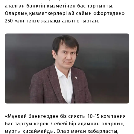
аталған банктің қызметінен бас тартыпты.
Олардың қызметкерлері ай сайын «Фортеден»
250 млн теңге жалақы алып отырған.
«Мұндай банктерден біз сияқты 10-15 компания
бас тартуы керек. Себебі бір адамнан олардың
мұрты қисаймайды. Олар маған хабарласты,