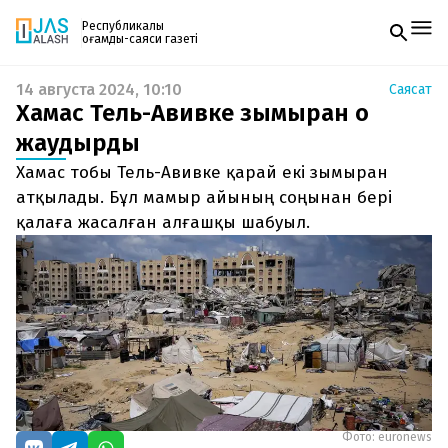
Республикалық
қоғамдық-саяси газеті
14 августа 2024, 10:10
Саясат
Жаңалықтар
Хамас Тель-Авивке зымыран оқ
Спорт
Газетке жазылу
Live
жаудырды
PDF форматтағы газетті ай сайын электронды
Руханият
Хамас тобы Тель-Авивке қарай екі зымыран
поштаңызға алып отырыңыз. Жаңа нөмір
Аймақ
шыққан сәтте сізге бірден жіберіледі. Тек email
атқылады. Бұл мамыр айының соңынан бері
Архив
енгізіңіз, біз қалғанын өзіміз жібереміз.
Заң және тәртіп
қалаға жасалған алғашқы шабуыл.
Редакциямен байланыс
+7 708 604 51 06
Жарнама бөлімі
+7 701 220 64 52
Пошта
zhasalash100@gmail.com
Фото: euronews