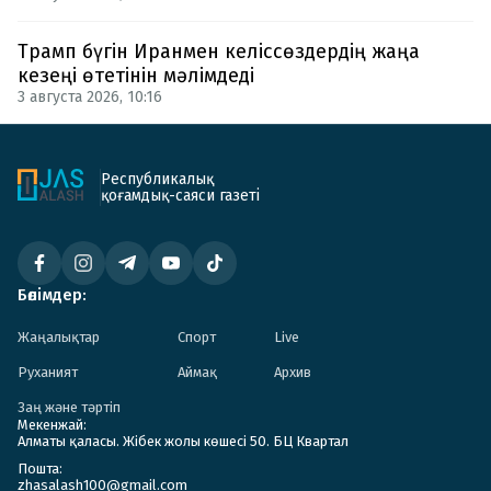
Трамп бүгін Иранмен келіссөздердің жаңа
кезеңі өтетінін мәлімдеді
3 августа 2026, 10:16
Республикалық
қоғамдық-саяси газеті
Бөлімдер:
Жаңалықтар
Спорт
Live
Руханият
Аймақ
Архив
Заң және тәртіп
Мекенжай:
Алматы қаласы. Жібек жолы көшесі 50. БЦ Квартал
Пошта:
zhasalash100@gmail.com