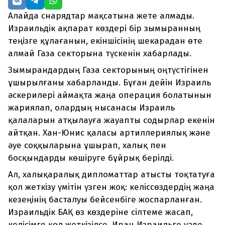
Алайда снарядтар мақсатына жете алмады.
Израильдік ақпарат көздері бір зымыранның
теңізге құлағанын, екіншісінің шекарадан өте
алмай Газа секторына түскенін хабарлады.
Зымырандардың Газа секторының оңтүстігінен
ұшырылғаны хабарланды. Бұған дейін Израиль
әскерилері аймақта жаңа операция болатынын
жариялап, олардың нысанасы Израиль
қалаларын атқылауға жауапты содырлар екенін
айтқан. Хан-Юнис қаласы артиллериялық және
әуе соққыларына ұшырап, халық пен
босқындарды көшіруге бұйрық берілді.
Ал, халықаралық дипломаттар атысты тоқтатуға
қол жеткізу үмітін үзген жоқ: келіссөздердің жаңа
кезеңінің басталуы бейсенбіге жоспарланған.
Израильдік БАҚ өз көздеріне сілтеме жасап,
келісімге қол жеткізілсе, Иран Израильге уәде