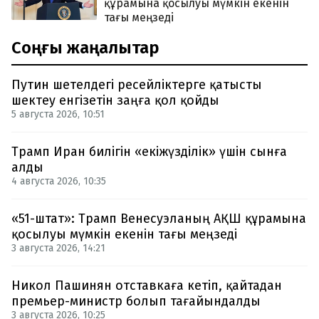
құрамына қосылуы мүмкін екенін
тағы меңзеді
Соңғы жаңалықтар
Путин шетелдегі ресейліктерге қатысты
шектеу енгізетін заңға қол қойды
5 августа 2026, 10:51
Трамп Иран билігін «екіжүзділік» үшін сынға
алды
4 августа 2026, 10:35
«51-штат»: Трамп Венесуэланың АҚШ құрамына
қосылуы мүмкін екенін тағы меңзеді
3 августа 2026, 14:21
Никол Пашинян отставкаға кетіп, қайтадан
премьер-министр болып тағайындалды
3 августа 2026, 10:25