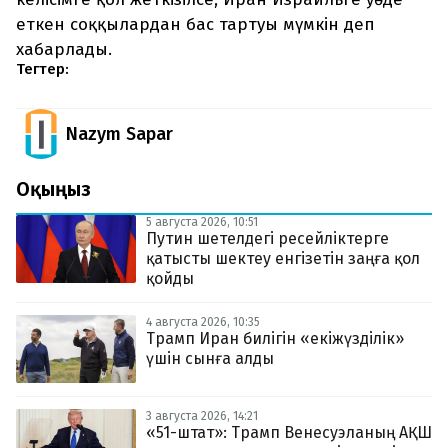
еткен соққылардан бас тартуы мүмкін деп
хабарлады.
Тегтер:
Nazym Sapar
Оқыңыз
5 августа 2026, 10:51
Путин шетелдегі ресейліктерге
қатысты шектеу енгізетін заңға қол
қойды
4 августа 2026, 10:35
Трамп Иран билігін «екіжүзділік»
үшін сынға алды
3 августа 2026, 14:21
«51-штат»: Трамп Венесуэланың АҚШ