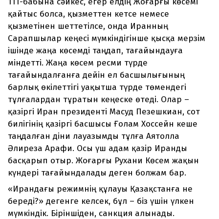
111-бабына сәйкес, егер елдің Жоғарғы көсемі
қайтыс болса, қызметтен кетсе немесе
қызметінен шеттетілсе, онда Иранның
Сарапшылар кеңесі мүмкіндігінше қысқа мерзім
ішінде жаңа көсемді таңдап, тағайындауға
міндетті. Жаңа көсем ресми түрде
тағайындалғанға дейін ел басшылығының
барлық өкілеттігі уақытша түрде төмендегі
тұлғалардан тұратын кеңеске өтеді. Олар –
қазіргі Иран президенті Масуд Пезешкиан, сот
билігінің қазіргі басшысы Ғолам Хоссейн кеше
таңдалған діни лауазымды тұлға Аятолла
Әлиреза Арафи. Осы үш адам қазір Иранды
басқарып отыр. Жоғарғы Рухани Көсем жақын
күндері тағайындалады деген болжам бар.
«Ирандағы режимнің құлауы Қазақстанға не
береді?» дегенге келсек, бұл – біз үшін үлкен
мүмкіндік. Біріншіден, санкция алынады.