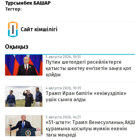
Тұрсынбек БАШАР
Тегтер:
Сайт Әкімшілігі
Оқыңыз
5 августа 2026, 10:51
Путин шетелдегі ресейліктерге
қатысты шектеу енгізетін заңға қол
қойды
4 августа 2026, 10:35
Трамп Иран билігін «екіжүзділік»
үшін сынға алды
3 августа 2026, 14:21
«51-штат»: Трамп Венесуэланың АҚШ
құрамына қосылуы мүмкін екенін
тағы меңзеді