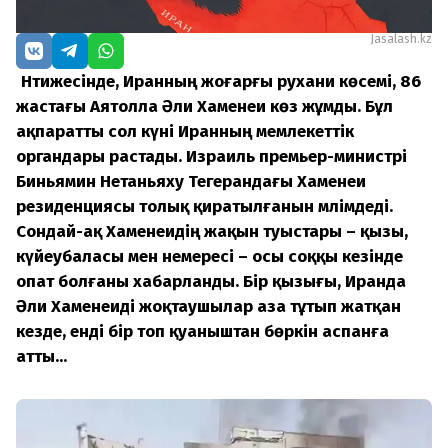
Jasalash.kz
Нәтижесінде, Иранның жоғарғы рухани көсемі, 86
жастағы Аятолла Әли Хаменеи көз жұмды. Бұл
ақпаратты сол күні Иранның мемлекеттік
органдары растады. Израиль премьер-министрі
Биньямин Нетаньяху Тегерандағы Хаменеи
резиденциясы толық қиратылғанын мәлімдеді.
Сондай-ақ Хаменеидің жақын туыстары – қызы,
күйеубаласы мен немересі – осы соққы кезінде
опат болғаны хабарланды. Бір қызығы, Иранда
Әли Хаменеиді жоқтаушылар аза тұтып жатқан
кезде, енді бір топ қуаныштан бөркін аспанға
атты...