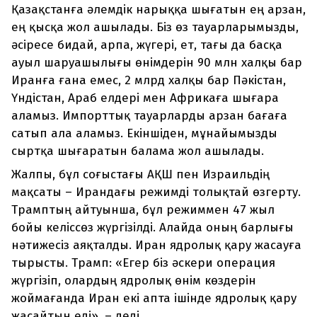
Қазақстанға әлемдік нарыққа шығатын ең арзан,
ең қысқа жол ашылады. Біз өз тауарларымызды,
әсіресе бидай, арпа, жүгері, ет, тағы да басқа
ауыл шаруашылығы өнімдерін 90 млн халқы бар
Иранға ғана емес, 2 млрд халқы бар Пәкістан,
Үндістан, Араб елдері мен Африкаға шығара
аламыз. Импорттық тауарларды арзан бағаға
сатып ала аламыз. Екіншіден, мұнайымызды
сыртқа шығаратын балама жол ашылады.
Жалпы, бұл соғыстағы АҚШ пен Израильдің
мақсаты – Ирандағы режимді толықтай өзгерту.
Трамптың айтуынша, бұл режиммен 47 жыл
бойы келіссөз жүргізілді. Алайда оның барлығы
нәтижесіз аяқталды. Иран ядролық қару жасауға
тырысты. Трамп: «Егер біз әскери операция
жүргізіп, олардың ядролық өнім көздерін
жоймағанда Иран екі апта ішінде ядролық қару
жасайтын еді», – деді.