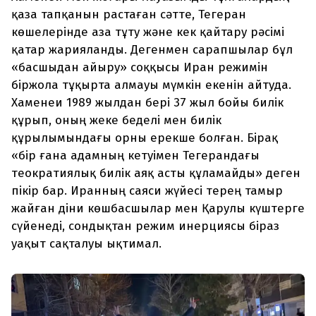
қаза тапқанын растаған сәтте, Тегеран
көшелерінде аза тұту және кек қайтару рәсімі
қатар жарияланды. Дегенмен сарапшылар бұл
«басшыдан айыру» соққысы Иран режимін
біржола тұқырта алмауы мүмкін екенін айтуда.
Хаменеи 1989 жылдан бері 37 жыл бойы билік
құрып, оның жеке беделі мен билік
құрылымындағы орны ерекше болған. Бірақ
«бір ғана адамның кетуімен Тегерандағы
теократиялық билік аяқ асты құламайды» деген
пікір бар. Иранның саяси жүйесі терең тамыр
жайған діни көшбасшылар мен Қарулы күштерге
сүйенеді, сондықтан режим инерциясы біраз
уақыт сақталуы ықтимал.