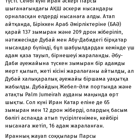
түсті. Сенбі күні Иран әскері Парсы
шығанағындағы АҚШ әскери нысандары
орналасқан елдерді нысанаға алды. Атап
айтқанда, Біріккен Араб Әмірліктеріне (БАӘ)
қарай 137 зымыран және 209 дрон жіберіліп,
нәтижесінде Дубай мен Абу-Дабидегі бірқатар
нысандар бүлінді, бұл шабуылдардан кемінде үш
адам қаза тауып, бірнешеуі жараланды. Әбу-
Даби әуежайына түскен зымыран бір адамды
мерт қылып, жеті кісіні жаралағаны айтылды, ал
Дубай халықаралық әуежайы біршама уақытқа
жабылды. Дубайдың Жебел-Әли портында және
атақты Palm Jumeirah ауданы маңында өрт
шықты. Сол күні Иран Катар еліне де 65
зымыран мен 12 дрон жіберді, олардың басым
бөлігі аспанда атып түсірілгенімен, кейбірі
нысанаға жетіп, 16 адам жараланған.
Иранның жауап соққылары Парсы