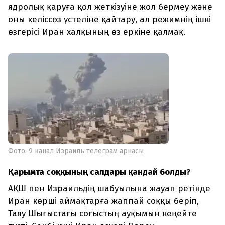
ядролық қаруға қол жеткізуіне жол бермеу және
оны келіссөз үстеліне қайтару, ал режимнің ішкі
өзгерісі Иран халқының өз еркіне қалмақ.
Фото: 9 канал Израиль телеграм арнасы
Қарымта соққының салдары қандай болды?
АҚШ пен Израильдің шабуылына жауап ретінде
Иран көрші аймақтарға жаппай соққы беріп,
Таяу Шығыстағы соғыстың ауқымын кеңейте