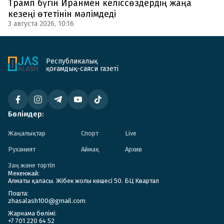
Трамп бүгін Иранмен келіссөздердің жаңа
кезеңі өтетінін мәлімдеді
3 августа 2026, 10:16
Республикалық
қоғамдық-саяси газеті
Бөлімдер:
Жаңалықтар
Спорт
Live
Руханият
Аймақ
Архив
Заң және тәртіп
Мекенжай:
Алматы қаласы. Жібек жолы көшесі 50. БЦ Квартал
Пошта:
zhasalash100@gmail.com
Жарнама бөлімі:
+7 701 220 64 52