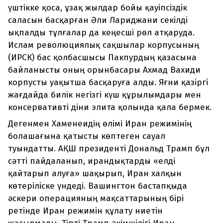
үштікке қоса, ұзақ жылдар бойы қауіпсіздік
саласын басқарған Әли Лариджани секілді
ықпалды тұлғалар да кеңесші рөл атқаруда.
Ислам революциялық сақшылар корпусының
(ИРСК) бас қолбасшысы Пакпурдың қазасына
байланысты оның орынбасары Ахмад Вахиди
корпусты уақытша басқаруға алды. Яғни қазіргі
жағдайда билік негізгі күш құрылымдары мен
консервативті діни элита қолында қала бермек.
Дегенмен Хаменеидің өлімі Иран режимінің
болашағына қатысты көптеген сауал
туындатты. АҚШ президенті Дональд Трамп бұл
сәтті пайдаланып, ирандықтарды «елді
қайтарып алуға» шақырып, Иран халқын
көтеріліске үндеді. Вашингтон бастапқыда
әскери операцияның мақсаттарының бірі
ретінде Иран режимін құлату ниетін