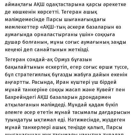
аймақтағы АҚШ одақтастарына қарсы әрекетке
де көшкенін көрсетті. Тегеран ашық
мәлімдемесінде Парсы шығанағындағы
мемлекеттер «АҚШ-тың әскери базаларын өз
аумағында орналастырғаны үшін» соққыға
душар болғанын, мұны соғыс аумағының заңды
кеңеюі деп санайтынын жеткізді.
Тегеран сондай-ақ Ормуз бұғазын
бақылайтынын ескертіп, егер соғыс өрши түссе,
бұл стратегиялық бұғазды жабуға дайын екенін
аңғартты. Расында, Иран күштері үш бірдей
мұнай танкеріне соққы жасап және Кувейт пен
Бахрейндегі АҚШ базаларын дрондармен
атқылағанын мәлімдеді. Мұндай қадам бүкіл
әлемге әсер ететін мұнай тасымалы дағдарысын
туындатуы ықтимал еді. Нәтижесінде, жүздеген
мұнай танкерлері ашық теңізде қалып, Парсы
шығанағынан жүк тасымалы уақытша тұралап