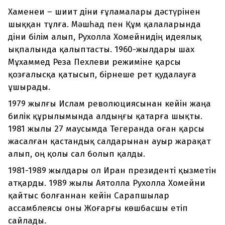
Хаменеи – шиит діни ғұламалары дәстүрінен
шыққан тұлға. Мәшһад пен Құм қалаларында
діни білім алып, Рухолла Хомейнидің идеялық
ықпалында қалыптасты. 1960-жылдары шах
Мұхаммед Реза Пехлеви режиміне қарсы
қозғалысқа қатысып, бірнеше рет қудалауға
ұшырады.
1979 жылғы Ислам революциясынан кейін жаңа
билік құрылымында алдыңғы қатарға шықты.
1981 жылы 27 маусымда Тегеранда оған қарсы
жасалған қастандық салдарынан ауыр жарақат
алып, оң қолы сал болып қалды.
1981-1989 жылдары ол Иран президенті қызметін
атқарды. 1989 жылы Аятолла Рухолла Хомейни
қайтыс болғаннан кейін Сарапшылар
ассамблеясы оны Жоғарғы көшбасшы етіп
сайлады.