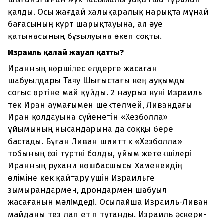
қалды. Осы жағдай халықаралық нарықта мұнай
бағасының күрт шарықтауына, ал әуе
қатынасының бұзылуына әкеп соқты.
Израиль қалай жауап қатты?
Иранның көршілес елдерге жасаған
шабуылдары Таяу Шығыстағы кең ауқымды
соғыс өртіне май құйды. 2 наурыз күні Израиль
тек Иран аумағымен шектелмей, Ливандағы
Иран қолдауына сүйенетін «Хезболла»
ұйымының нысандарына да соққы бере
бастады. Бұған Ливан шииттік «Хезболла»
тобының өзі түрткі болды, ұйым жетекшілері
Иранның рухани көшбасшысы Хаменеидің
өліміне кек қайтару үшін Израильге
зымырандармен, дрондармен шабуыл
жасағанын мәлімдеді. Осылайша Израиль-Ливан
майданы тез лап етіп тұтанды. Израиль әскери-