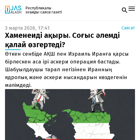
Республикалық
қоғамдық-саяси газеті
3 марта 2026, 17:41
Саясат
Жаңалықтар
Хаменеидің ақыры. Соғыс әлемді
Спорт
Газетке жазылу
Live
қалай өзгертеді?
PDF форматтағы газетті ай сайын электронды
Руханият
Өткен сенбіде АҚШ пен Израиль Иранға қарсы
поштаңызға алып отырыңыз. Жаңа нөмір
Аймақ
шыққан сәтте сізге бірден жіберіледі. Тек email
бірлескен аса ірі әскери операция бастады.
Архив
енгізіңіз, біз қалғанын өзіміз жібереміз.
Заң және тәртіп
Шабуылдаушы тарап негізінен Иранның
ядролық және әскери нысандарын көздегенін
Редакциямен байланыс
мәлімдеді.
+7 708 604 51 06
Жарнама бөлімі
+7 701 220 64 52
Пошта
zhasalash100@gmail.com