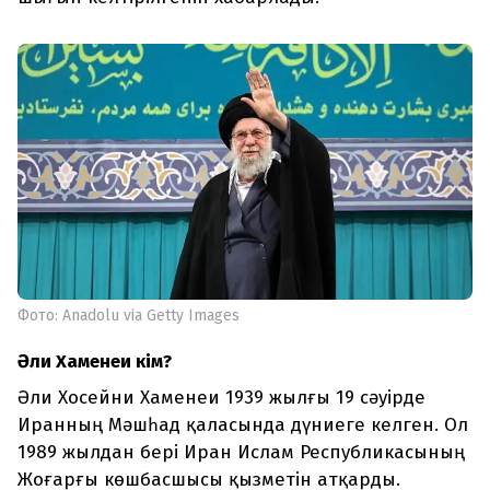
Фото: Anadolu via Getty Images
Әли Хаменеи кім?
Әли Хосейни Хаменеи 1939 жылғы 19 сәуірде
Иранның Мәшһад қаласында дүниеге келген. Ол
1989 жылдан бері Иран Ислам Республикасының
Жоғарғы көшбасшысы қызметін атқарды.