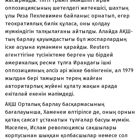
жасырмады. Тіпті Трамп әкімшілігі Иран
оппозициясының шетелдегі жетекшісі, шахтың
ұлы Реза Пехлевимен байланыс орнатып, егер
теократиялық билік құласа, оны қолдау
мүмкіндігін талқылағаны айтылды. Алайда АҚШ-
тың барлау қауымдастығы бұл жоспарлардың
іске асуына күмәнмен қарайды. Reuters
агенттігіне түсініктеме берген үш бірдей
америкалық ресми тұлға Ирандағы ішкі
оппозицияның әлсіз әрі жікке бөлінгенін, ал 1979
жылдан бері тамырын терең жайған
авторитарлық жүйені құлату жақын арада
екіталай екенін мәлімдеді.
АҚШ Орталық барлау басқармасының
бағалауынша, Хаменеи өлтірілсе де, оның орнын
қатаң саясат ұстанатын тұлғалар басуы мүмкін.
Мәселен, Ислам революциясы сақшылары
корпусынан шыққан қолбасшылар немесе сол