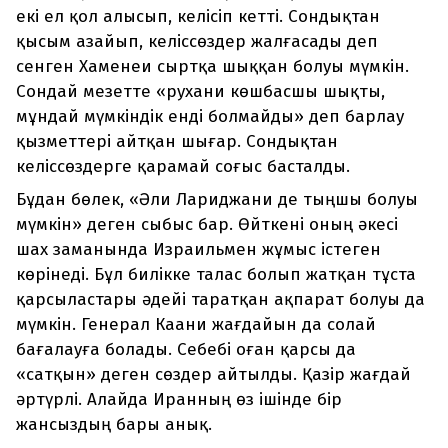
екі ел қол алысып, келісіп кетті. Сондықтан
қысым азайып, келіссөздер жалғасады деп
сенген Хаменеи сыртқа шыққан болуы мүмкін.
Сондай мезетте «рухани көшбасшы шықты,
мұндай мүмкіндік енді болмайды» деп барлау
қызметтері айтқан шығар. Сондықтан
келіссөздерге қарамай соғыс басталды.
Бұдан бөлек, «Әли Лариджани де тыңшы болуы
мүмкін» деген сыбыс бар. Өйткені оның әкесі
шах заманында Израильмен жұмыс істеген
көрінеді. Бұл билікке талас болып жатқан тұста
қарсыластары әдейі таратқан ақпарат болуы да
мүмкін. Генерал Каани жағдайын да солай
бағалауға болады. Себебі оған қарсы да
«сатқын» деген сөздер айтылды. Қазір жағдай
әртүрлі. Алайда Иранның өз ішінде бір
жансыздың бары анық.