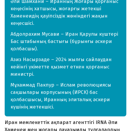
Әли Шамхани – Иранның Жоғары қорғаныс
кеңесінің хатшысы, жоғарғы жетекші
Хаменеидің қауіпсіздік жөніндегі жақын
кеңесшісі.
Абдолрахим Мусави – Иран Қарулы күштері
Бас штабының бастығы (бұрынғы әскери
қолбасшы).
Азиз Насырзаде – 2024 жылғы сайлаудан
кейінгі үкіметте қызмет еткен қорғаныс
министрі.
Мұхаммад Пакпур – Ислам революциясы
сақшылары корпусының (ИРСК) бас
қолбасшысы, Иранның элиталық әскери
күшінің жетекшісі.
Иран мемлекеттік ақпарат агенттігі IRNA Әли
Хаменеи мен жоғары лауазымды тұлғалардың