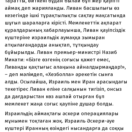
таратты, өйткені бұдан былай бұл жер қауіпті
аймақ деп жарияланды. Ливан басшылығы өз
кезегінде ішкі тұрақтылықты сақтау мақсатында
шұғыл шараларға кірісті. Мемлекеттік ақпарат
құралдарының хабарлауынша, Ливан қауіпсіздік
күштеріне израильдік аумаққа зымыран
атқылағандарды анықтап, тұтқындау
бұйырылды. Ливан премьер-министрі Назиб
Микати: «Бізге өзгенің соғысы қажет емес,
Ливанды қақтығыс алаңына айналдырмаңдар!»,
– деп мәлімдеп, «Хезболла» әрекетін сынға
алды. Осылайша, Израиль мен Иран арасындағы
текетірес Ливан еліне салқынын тигізіп, онсыз
да дағдарыстан көз ашпай отырған бұл
мемлекет жаңа соғыс қаупіне душар болды.
Израильдің аймақтағы әскери операциялары
мұнымен тоқтаған жоқ. Израиль Әскери-әуе
күштері Иранның өзіндегі нысандарға да соққы