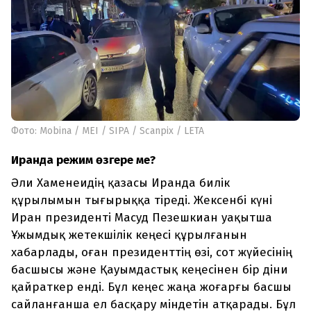
Фото: Mobina / MEI / SIPA / Scanpix / LETA
Иранда режим өзгере ме?
Әли Хаменеидің қазасы Иранда билік
құрылымын тығырыққа тіреді. Жексенбі күні
Иран президенті Масуд Пезешкиан уақытша
Ұжымдық жетекшілік кеңесі құрылғанын
хабарлады, оған президенттің өзі, сот жүйесінің
басшысы және Қауымдастық кеңесінен бір діни
қайраткер енді. Бұл кеңес жаңа жоғарғы басшы
сайланғанша ел басқару міндетін атқарады. Бұл