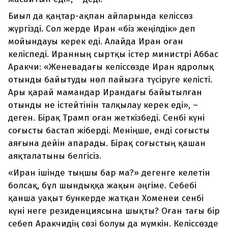
Биыл да қаңтар-ақпан айларында келіссөз
жүргізді. Сол жерде Иран «біз жеңілдік» деп
мойындауы керек еді. Алайда Иран оған
келіспеді. Иранның сыртқы істер министрі Аббас
Аракчи: «Женевадағы келіссөзде Иран ядролық
отынды байытуды нөл пайызға түсіруге келісті.
Ары қарай мамандар Ирандағы байытылған
отынды не істейтінін талқылау керек еді», –
деген. Бірақ Трамп оған жеткізбеді. Сенбі күні
соғысты бастап жіберді. Меніңше, енді соғысты
аяғына дейін апарады. Бірақ соғыстың қашан
аяқталатыны белгісіз.
«Иран ішінде тыңшы бар ма?» дегенге келетін
болсақ, бұл шындыққа жақын әңгіме. Себебі
қанша уақыт бункерде жатқан Хоменеи сенбі
күні неге резиденциясына шықты? Оған тағы бір
себеп Аракчидің сөзі болуы да мүмкін. Келіссөзде