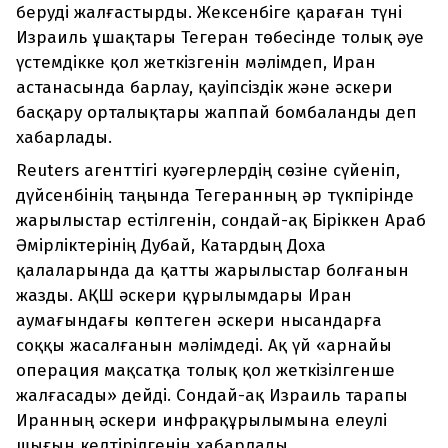
беруді жалғастырды. Жексенбіге қараған түні
Израиль ұшақтары Тегеран төбесінде толық әуе
үстемдікке қол жеткізгенін мәлімдеп, Иран
астанасында барлау, қауіпсіздік және әскери
басқару орталықтары жаппай бомбаланды деп
хабарлады.
Reuters агенттігі куәгерлердің сөзіне сүйеніп,
дүйсенбінің таңында Тегеранның әр түкпірінде
жарылыстар естілгенін, сондай-ақ Біріккен Араб
Әмірліктерінің Дубай, Катардың Доха
қалаларында да қатты жарылыстар болғанын
жазды. АҚШ әскери құрылымдары Иран
аумағындағы көптеген әскери нысандарға
соққы жасалғанын мәлімдеді. Ақ үй «арнайы
операция мақсатқа толық қол жеткізілгенше
жалғасады» дейді. Сондай-ақ Израиль тарапы
Иранның әскери инфрақұрылымына елеулі
шығын келтірілгенін хабарлады.