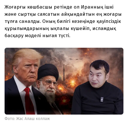
Жоғарғы көшбасшы ретінде ол Иранның ішкі
және сыртқы саясатын айқындайтын ең жоғары
тұлға саналды. Оның билігі кезеңінде қауіпсіздік
құрылымдарының ықпалы күшейіп, исламдық
басқару моделі нығая түсті.
Фото: Жас Алаш коллаж