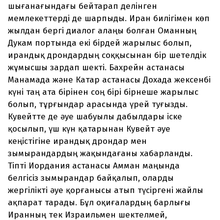
шығанағындағы бейтарап делінген
мемлекеттерді де шарпыды. Иран билігімен көп
жылдан бергі диалог алаңы болған Оманның
Дукам портында екі бірдей жарылыс болып,
ирандық дрондардың соққысынан бір шетелдік
жұмысшы зардап шекті. Бахрейн астанасы
Манамада және Катар астанасы Дохада жексенбі
күні таң ата бірінен соң бірі бірнеше жарылыс
болып, тұрғындар арасында үрей туғызды.
Кувейтте де әуе шабуылы дабылдары іске
қосылып, үш күн қатарынан Кувейт әуе
кеңістігіне ирандық дрондар мен
зымырандардың жақындағаны хабарланды.
Тіпті Иордания астанасы Амман маңында
белгісіз зымырандар байқалып, оларды
жергілікті әуе қорғанысы атып түсіргені жайлы
ақпарат тарады. Бұл оқиғалардың барлығы
Иранның тек Израильмен шектелмей,