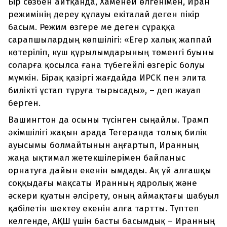
Бір сөзбен айтқанда, Хаменеи өлгенімен, Иран
режимінің дереу құлауы екіталай деген пікір
басым. Режим өзгере ме деген сұраққа
сарапшылардың көпшілігі: «Егер халық жаппай
көтеріліп, күш құрылымдарының төменгі буыны
соларға қосылса ғана түбегейлі өзгеріс болуы
мүмкін. Бірақ қазіргі жағдайда ИРСК пен элита
билікті ұстап тұруға тырысады», – деп жауап
берген.
Вашингтон да осыны түсінген сыңайлы. Трамп
әкімшілігі жақын арада Тегеранда толық билік
ауысымы болмайтынын аңғартып, Иранның
жаңа ықтимал жетекшілерімен байланыс
орнатуға дайын екенін ымдады. Ақ үй алғашқы
соққыдағы мақсаты Иранның ядролық және
әскери қуатын әлсірету, оның аймақтағы шабуыл
қабілетін шектеу екенін алға тартты. Түптеп
келгенде, АҚШ үшін басты басымдық – Иранның