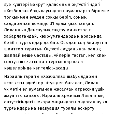
әуе күштері Бейрут қаласының оңтүстігіндегі
«Хезболла» бақылауындағы аумақтарға бірнеше
толқынмен әуеден соққы беріп, соның
салдарынан кемінде 31 адам қаза тапқан.
Ливанның Денсаулық сақтау министрлігі
хабарлағандай, көз жұмғандардың арасында
бейбіт тұрғындар да бар. Осыдан соң Бейруттің
шииттер тұратын Оңтүстік ауданынан халық
жаппай көше бастады, үйлерін тастап, көлікпен
солтүстікке ағылған тұрғындар қала
көшелерінде кептеліс жасады.
Израиль тарапы «Хезболла» шабуылдарын
«соғысты әдейі өршіту» деп бағалап, Ливан
үкіметін ел аумағынан жасалған агрессия үшін
жауапты санады. Израиль армиясы Ливанның
оңтүстігіндегі шекара маңындағы ондаған ауыл
тұрғындарына эвакуация туралы ескерту