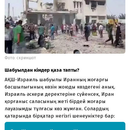
Фото: скриншот
Шабуылдан кімдер қаза тапты?
АҚШ-Израиль шабуылы Иранның жоғарғы
басшылығының көзін жоюды көздегені анық.
Израиль әскери деректеріне сүйенсек, Иран
қорғаныс саласының жеті бірдей жоғары
лауазымды тұлғасы көз жұмған. Солардың
қатарында бірқатар негізгі шенеуніктер бар: