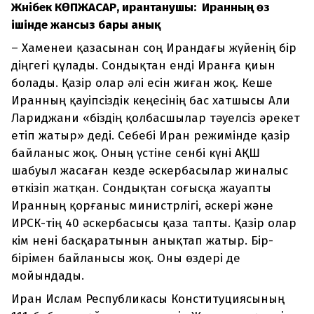
Жәнібек КӨПЖАСАР, ирантанушы: Иранның өз
ішінде жансыз бары анық
– Хаменеи қазасынан соң Ирандағы жүйенің бір
діңгегі құлады. Сондықтан енді Иранға қиын
болады. Қазір олар әлі есін жиған жоқ. Кеше
Иранның қауіпсіздік кеңесінің бас хатшысы Али
Лариджани «біздің қолбасшылар тәуелсіз әрекет
етіп жатыр» деді. Себебі Иран режимінде қазір
байланыс жоқ. Оның үстіне сенбі күні АҚШ
шабуыл жасаған кезде әскербасылар жиналыс
өткізіп жатқан. Сондықтан соғысқа жауапты
Иранның қорғаныс министрлігі, әскері және
ИРСК-тің 40 әскербасысы қаза тапты. Қазір олар
кім нені басқаратынын анықтап жатыр. Бір-
бірімен байланысы жоқ. Оны өздері де
мойындады.
Иран Ислам Республикасы Конституциясының