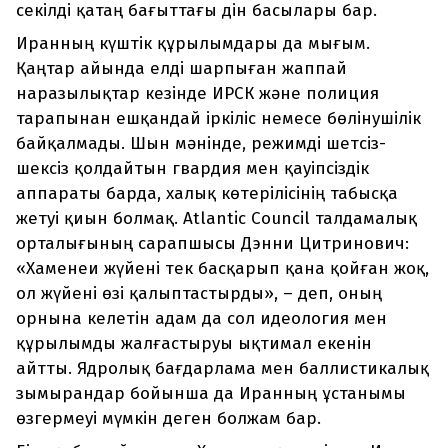
секілді қатаң бағыттағы дін басылары бар.
Иранның күштік құрылымдары да мығым.
Қаңтар айында елді шарпыған жаппай
наразылықтар кезінде ИРСК және полиция
тарапынан ешқандай іркіліс немесе бөлінушілік
байқалмады. Шын мәнінде, режимді шетсіз-
шексіз қолдайтын гвардия мен қауіпсіздік
аппараты барда, халық көтерілісінің табысқа
жетуі қиын болмақ. Atlantic Council талдамалық
орталығының сарапшысы Дэнни Цитринович:
«Хаменеи жүйені тек басқарып қана қойған жоқ,
ол жүйені өзі қалыптастырды», – деп, оның
орнына келетін адам да сол идеология мен
құрылымды жалғастыруы ықтимал екенін
айтты. Ядролық бағдарлама мен баллистикалық
зымырандар бойынша да Иранның ұстанымы
өзгермеуі мүмкін деген болжам бар.