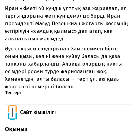
Иран үкіметі 40 күндік ұлттық аза жариялап, ел
тұрғындарына жеті күн демалыс берді. Иран
президенті Масуд Пезешкиан жоғарғы көсемнің
өлтірілуін «сұмдық қылмыс» деп атап, кек
алынатынын мәлімдеді.
Әуе соққысы салдарынан Хаменеимен бірге
оның қызы, келіні және күйеу баласы да қаза
тапқаны хабарланды. Алайда олардың нақты
есімдері ресми түрде жарияланған жоқ.
Хаменетдің алты баласы — төрт ұл, екі қызы
және жеті немересі болған.
Тегтер:
Сайт Әкімшілігі
Оқыңыз