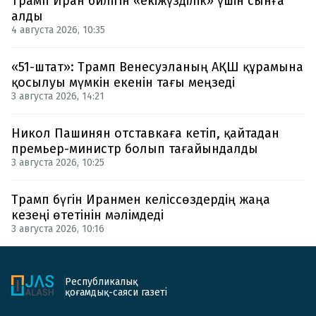
Трамп Иран билігін «екіжүзділік» үшін сынға
алды
4 августа 2026, 10:35
«51-штат»: Трамп Венесуэланың АҚШ құрамына
қосылуы мүмкін екенін тағы меңзеді
3 августа 2026, 14:21
Никол Пашинян отставкаға кетіп, қайтадан
премьер-министр болып тағайындалды
3 августа 2026, 10:25
Трамп бүгін Иранмен келіссөздердің жаңа
кезеңі өтетінін мәлімдеді
3 августа 2026, 10:16
Республикалық
қоғамдық-саяси газеті