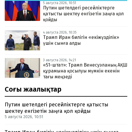
5 августа 2026, 10:51
Путин шетелдегі ресейліктерге
қатысты шектеу енгізетін заңға қол
қойды
4 августа 2026, 10:35
Трамп Иран билігін «екіжүзділік»
үшін сынға алды
3 августа 2026, 14:21
«51-штат»: Трамп Венесуэланың АҚШ
құрамына қосылуы мүмкін екенін
тағы меңзеді
Соңғы жаңалықтар
Путин шетелдегі ресейліктерге қатысты
шектеу енгізетін заңға қол қойды
5 августа 2026, 10:51