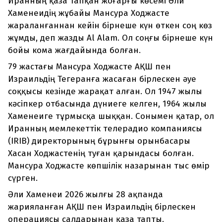
Иранның қаза тапқан жоғарғы көсемі Әли
Хаменеидің жұбайы Мансура Ходжасте
жараланғаннан кейін бірнеше күн өткен соң көз
жұмды, деп жазды Al Alam. Ол соңғы бірнеше күн
бойы кома жағдайында болған.
79 жастағы Мансура Ходжасте АҚШ пен
Израильдің Тегеранға жасаған бірлескен әуе
соққысы кезінде жарақат алған. Ол 1947 жылы
кәсіпкер отбасында дүниеге келген, 1964 жылы
Хаменеиге тұрмысқа шыққан. Сонымен қатар, ол
Иранның мемлекеттік телерадио компаниясы
(IRIB) директорының бұрынғы орынбасары
Хасан Ходжастенің туған қарындасы болған.
Мансура Ходжасте көпшілік назарынан тыс өмір
сүрген.
Әли Хаменеи 2026 жылғы 28 ақпанда
жарияланған АҚШ пен Израильдің бірлескен
операциясы салдарынан қаза тапты.