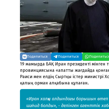
Поделиться
Поделиться
Поделитьс
19 мамырда БАҚ Иран президенті мінген
провинциясына «апатты жағдайда қонға
Раиси мен елдің Сыртқы істер министрі Х
қалың орман алқабына құлаған.
«Иран халқы алдындағы борышын өтеп 
шәһид болды», - делінген агенттік ха