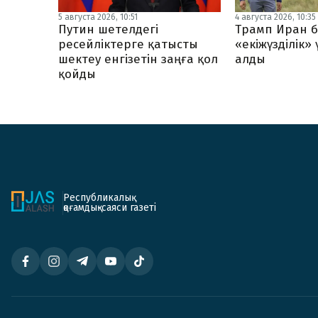
5 августа 2026, 10:51
4 августа 2026, 10:35
Путин шетелдегі
Трамп Иран б
ресейліктерге қатысты
«екіжүзділік»
шектеу енгізетін заңға қол
алды
қойды
Республикалық
қоғамдық-саяси газеті