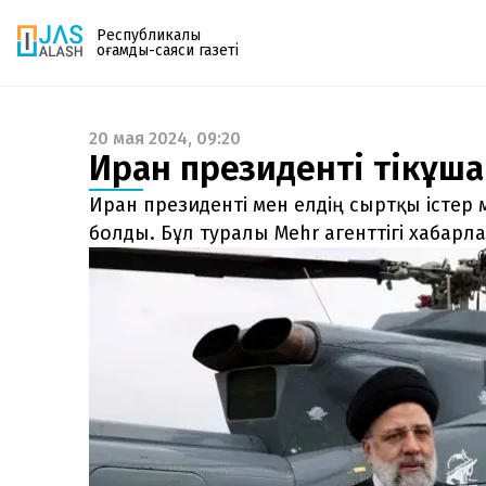
Республикалық
қоғамдық-саяси газеті
20 мая 2024, 09:20
Газетке жазылу
Иран президенті тікұша
PDF форматтағы газетті ай сайын электронды
поштаңызға алып отырыңыз. Жаңа нөмір
Иран президенті мен елдің сыртқы істер 
шыққан сәтте сізге бірден жіберіледі. Тек email
болды. Бұл туралы Mehr агенттігі хабарл
енгізіңіз, біз қалғанын өзіміз жібереміз.