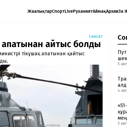
Жаңалықтар
Спорт
Live
Руханият
Аймақ
Архив
Заң 
Со
Саясат
қ апатынан қайтыс болды
Пут
министрі тікұшақ апатынан қайтыс
шек
ады.
5 авг
Тра
ал
4 авг
«51
құр
мең
3 авг