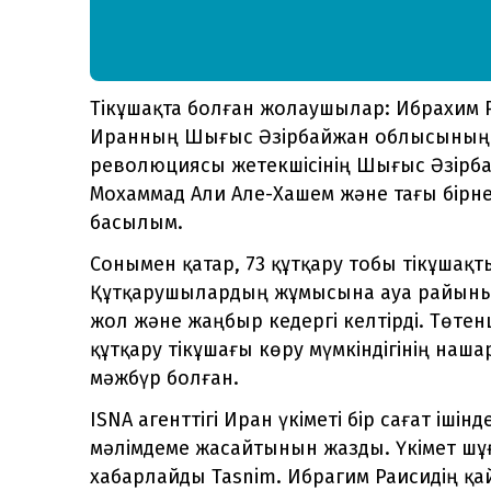
Тікұшақта болған жолаушылар: Ибрахим 
Иранның Шығыс Әзірбайжан облысының 
революциясы жетекшісінің Шығыс Әзірб
Мохаммад Али Але-Хашем және тағы бірн
басылым.
Сонымен қатар, 73 құтқару тобы тікұшақты
Құтқарушылардың жұмысына ауа райыны
жол және жаңбыр кедергі келтірді. Төтен
құтқару тікұшағы көру мүмкіндігінің наш
мәжбүр болған.
ISNA агенттігі Иран үкіметі бір сағат іші
мәлімдеме жасайтынын жазды. Үкімет ш
хабарлайды Tasnim. Ибрагим Раисидің қ