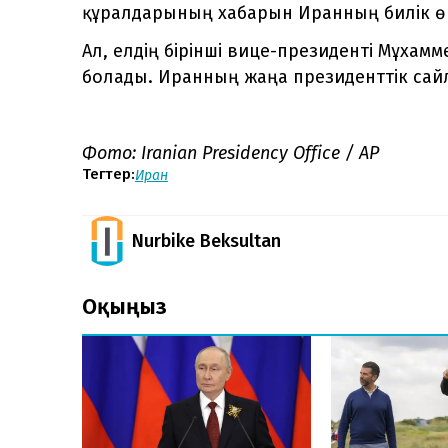
құралдарының хабарын Иранның билік өк
Ал, елдің бірінші вице-президенті Мұхам
болады. Иранның жаңа президенттік сайлау
Фото: Iranian Presidency Office / AP
Тегтер:
Иран
Nurbike Beksultan
Оқыңыз