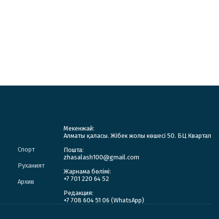
Мекенжай:
Алматы қаласы. Жібек жолы көшесі 50. БЦ Квартал
Спорт
Пошта:
zhasalash100@gmail.com
Руханият
Жарнама бөлімі:
+7 701 220 64 52
Архив
Редакция:
+7 708 604 51 06 (WhatsApp)