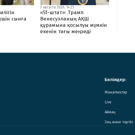
3 августа 2026, 14:21
илігін
«51-штат»: Трамп
 үшін сынға
Венесуэланың АҚШ
құрамына қосылуы мүмкін
екенін тағы меңзеді
Бөлімдер:
Жаңалықтар
Live
Аймақ
Заң және тәртіп