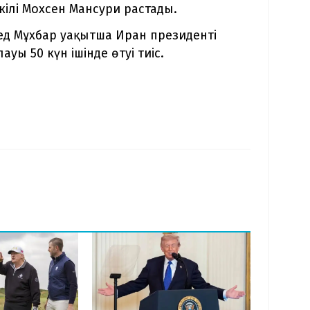
ілі Мохсен Мансури растады.
мед Мұхбар уақытша Иран президенті
ы 50 күн ішінде өтуі тиіс.