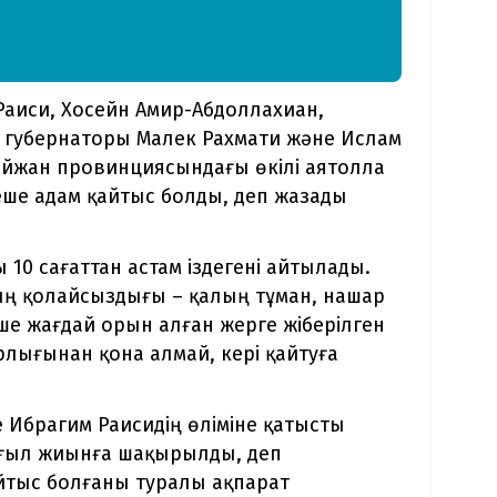
Раиси, Хосейн Амир-Абдоллахиан,
губернаторы Малек Рахмати және Ислам
айжан провинциясындағы өкілі аятолла
еше адам қайтыс болды, деп жазады
 10 сағаттан астам іздегені айтылады.
ң қолайсыздығы – қалың тұман, нашар
ше жағдай орын алған жерге жіберілген
арлығынан қона алмай, кері қайтуға
нде Ибрагим Раисидің өліміне қатысты
ұғыл жиынға шақырылды, деп
айтыс болғаны туралы ақпарат