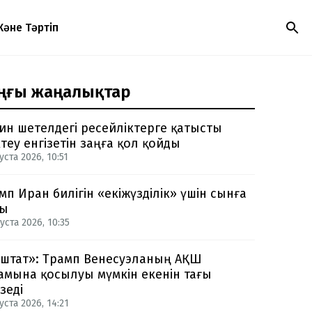
Және Тәртіп
ңғы жаңалықтар
ин шетелдегі ресейліктерге қатысты
теу енгізетін заңға қол қойды
уста 2026, 10:51
мп Иран билігін «екіжүзділік» үшін сынға
ды
уста 2026, 10:35
-штат»: Трамп Венесуэланың АҚШ
амына қосылуы мүмкін екенін тағы
зеді
уста 2026, 14:21