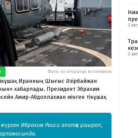
Ник
пре
3 авг
Тра
кез
3 авг
я
Фото: из открытых источников
 тікұшақ Иранның Шығыс Әзірбайжан
нын» хабарлады. Президент Эбрахим
осейн Амир-Абдоллахиан мінген тікұшақ
жүрген Ибрахим Раиси апатқа ұшырап,
барламасында.