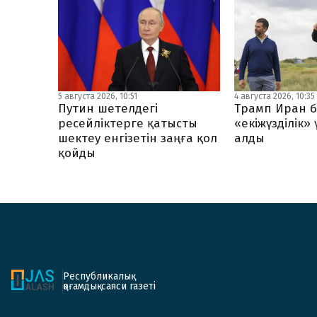
5 августа 2026, 10:51
4 августа 2026, 10:35
Путин шетелдегі
Трамп Иран б
ресейліктерге қатысты
«екіжүзділік»
шектеу енгізетін заңға қол
алды
қойды
Республикалық
қоғамдық-саяси газеті