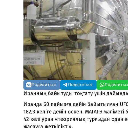
Поделиться
Поделиться
Поделитьс
Иранның байытуды тоқтату үшін дайынды
Иранда 60 пайызға дейін байытылған UF6
182,3 келіге дейін өскен. МАГАТЭ мәлімет
42 келі уран «теориялық тұрғыдан одан 
жасауға жеткілікті».