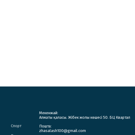
Мекенжай:
Алматы қаласы. Жібек жолы көшесі 50. БЦ Квартал
Спорт
Пошта:
zhasalash100@gmail.com