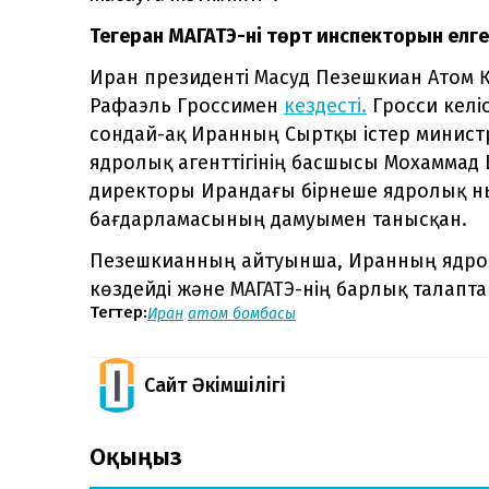
Тегеран МАГАТЭ-нің төрт инспекторын елге 
Иран президенті Масуд Пезешкиан Атом 
Рафаэль Гроссимен
кездесті.
Гросси келіс
сондай-ақ Иранның Сыртқы істер минист
ядролық агенттігінің басшысы Мохаммад 
директоры Ирандағы бірнеше ядролық н
бағдарламасының дамуымен танысқан.
Пезешкианның айтуынша, Иранның ядрол
көздейді және МАГАТЭ-нің барлық талапта
Тегтер:
Иран
атом бомбасы
Сайт Әкімшілігі
Оқыңыз