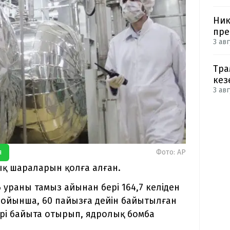
Ник
пре
3 авг
Тра
кез
3 авг
я
Фото: AP
қ шараларын қолға алған.
 ураны тамыз айынан бері 164,7 келіден
і бойынша, 60 пайызға дейін байытылған
әрі байыта отырып, ядролық бомба