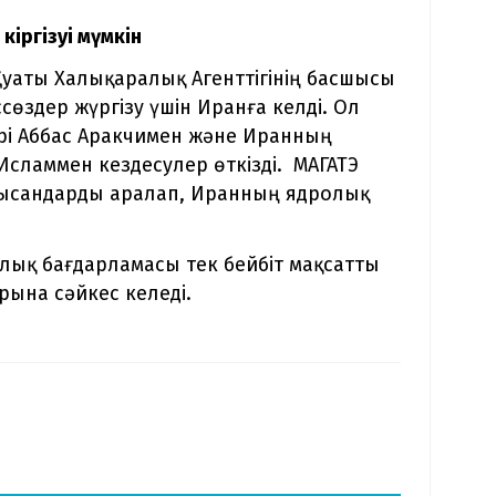
кіргізуі мүмкін
Қуаты Халықаралық Агенттігінің басшысы
сөздер жүргізу үшін Иранға келді. Ол
рі Аббас Аракчимен және Иранның
Исламмен кездесулер өткізді. МАГАТЭ
ысандарды аралап, Иранның ядролық
ық бағдарламасы тек бейбіт мақсатты
рына сәйкес келеді.