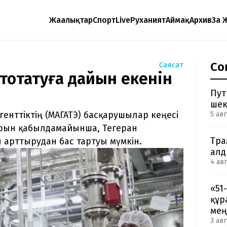
Жаңалықтар
Спорт
Live
Руханият
Аймақ
Архив
Заң 
Со
Саясат
оқтатуға дайын екенін
Пут
шек
енттіктің (МАГАТЭ) басқарушылар кеңесі
5 авг
арын қабылдамайынша, Тегеран
Тра
 арттырудан бас тартуы мүмкін.
ал
4 авг
«51
құр
мең
3 авг