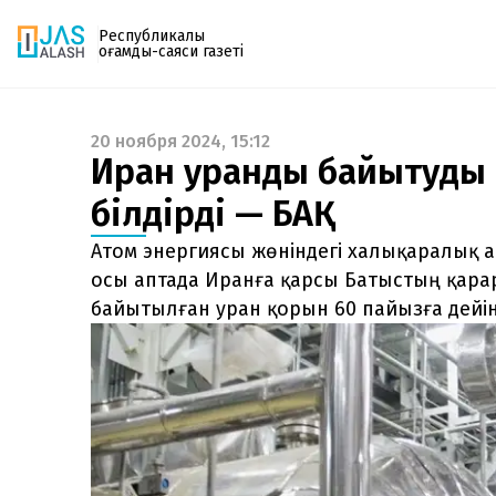
Республикалық
қоғамдық-саяси газеті
20 ноября 2024, 15:12
Газетке жазылу
Иран уранды байытуды т
PDF форматтағы газетті ай сайын электронды
білдірді — БАҚ
поштаңызға алып отырыңыз. Жаңа нөмір
шыққан сәтте сізге бірден жіберіледі. Тек email
Атом энергиясы жөніндегі халықаралық аг
енгізіңіз, біз қалғанын өзіміз жібереміз.
осы аптада Иранға қарсы Батыстың қар
байытылған уран қорын 60 пайызға дейін