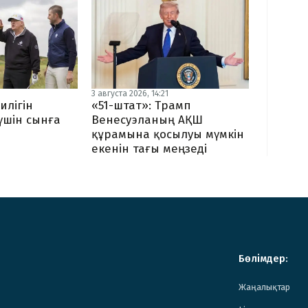
3 августа 2026, 14:21
илігін
«51-штат»: Трамп
 үшін сынға
Венесуэланың АҚШ
құрамына қосылуы мүмкін
екенін тағы меңзеді
Бөлімдер:
Жаңалықтар