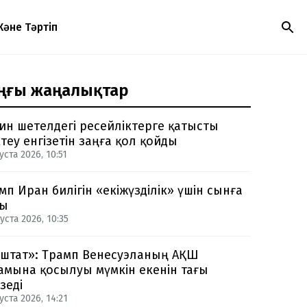
Және Тәртіп
ңғы жаңалықтар
ин шетелдегі ресейліктерге қатысты
теу енгізетін заңға қол қойды
уста 2026, 10:51
мп Иран билігін «екіжүзділік» үшін сынға
ды
уста 2026, 10:35
-штат»: Трамп Венесуэланың АҚШ
амына қосылуы мүмкін екенін тағы
зеді
уста 2026, 14:21