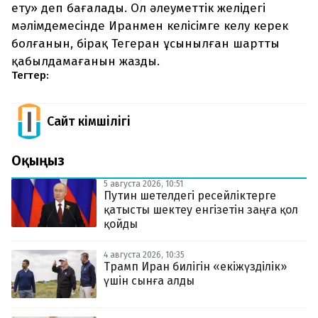
ету» деп бағалады. Ол әлеуметтік желідегі
мәлімдемесінде Иранмен келісімге келу керек
болғанын, бірақ Тегеран ұсынылған шартты
қабылдамағанын жазды.
Тегтер:
Сайт Әкімшілігі
Оқыңыз
5 августа 2026, 10:51
Путин шетелдегі ресейліктерге
қатысты шектеу енгізетін заңға қол
қойды
4 августа 2026, 10:35
Трамп Иран билігін «екіжүзділік»
үшін сынға алды