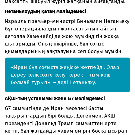
мақсатты шабуыл жүріп жатқанын айғақтайды.
Нетаньяхудың қатаң мәлімдемесі
Израиль премьер-министрі Биньямин Нетаньяху
бұл операциялардың жалғасатынын айтып,
аятолла Хаменейді де жою мүмкіндігін жоққа
шығармады. Оның пікірінше, бұл соғыс
қимылдарының аяқталуына сеп болуы мүмкін.
«Иран бұл соғыста жеңіске жетпейді. Олар
дереу келіссөзге келуі керек – тым кеш
болмай тұрып», – деді Нетаньяху.
АҚШ-тың ұстанымы және G7 мәлімдемесі
G7 саммитінде де Иран мәселесі басты
тақырыптардың бірі болды. Дегенмен, АҚШ
президенті Дональд Трамп саммиттен ерте
кетіп, бұл жағдайды «адам өмірін босқа ысырап