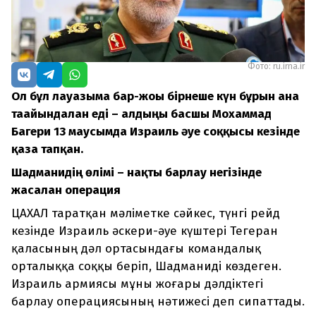
Фото: ru.irna.ir
Ол бұл лауазымға бар-жоғы бірнеше күн бұрын ғана
тағайындалған еді – алдыңғы басшы Мохаммад
Багери 13 маусымда Израиль әуе соққысы кезінде
қаза тапқан.
Шадманидің өлімі – нақты барлау негізінде
жасалған операция
ЦАХАЛ таратқан мәліметке сәйкес, түнгі рейд
кезінде Израиль әскери-әуе күштері Тегеран
қаласының дәл ортасындағы командалық
орталыққа соққы беріп, Шадманиді көздеген.
Израиль армиясы мұны жоғары дәлдіктегі
барлау операциясының нәтижесі деп сипаттады.