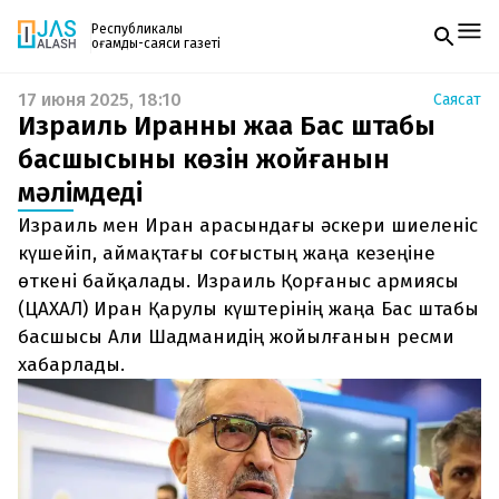
Республикалық
қоғамдық-саяси газеті
17 июня 2025, 18:10
Саясат
Жаңалықтар
Израиль Иранның жаңа Бас штабы
Спорт
Газетке жазылу
Live
басшысының көзін жойғанын
PDF форматтағы газетті ай сайын электронды
Руханият
мәлімдеді
поштаңызға алып отырыңыз. Жаңа нөмір
Аймақ
шыққан сәтте сізге бірден жіберіледі. Тек email
Архив
Израиль мен Иран арасындағы әскери шиеленіс
енгізіңіз, біз қалғанын өзіміз жібереміз.
Заң және тәртіп
күшейіп, аймақтағы соғыстың жаңа кезеңіне
өткені байқалады. Израиль Қорғаныс армиясы
Редакциямен байланыс
(ЦАХАЛ) Иран Қарулы күштерінің жаңа Бас штабы
+7 708 604 51 06
Жарнама бөлімі
басшысы Али Шадманидің жойылғанын ресми
+7 701 220 64 52
хабарлады.
Пошта
zhasalash100@gmail.com