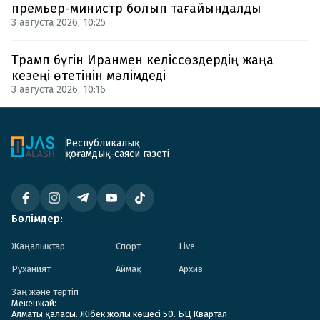
премьер-министр болып тағайындалды
3 августа 2026, 10:25
Трамп бүгін Иранмен келіссөздердің жаңа
кезеңі өтетінін мәлімдеді
3 августа 2026, 10:16
Республикалық
қоғамдық-саяси газеті
Бөлімдер:
Жаңалықтар
Спорт
Live
Руханият
Аймақ
Архив
Заң және тәртіп
Мекенжай:
Алматы қаласы. Жібек жолы көшесі 50. БЦ Квартал