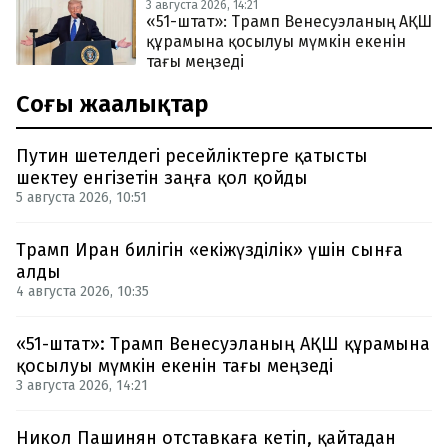
3 августа 2026, 14:21
«51-штат»: Трамп Венесуэланың АҚШ
құрамына қосылуы мүмкін екенін
тағы меңзеді
Соңғы жаңалықтар
Путин шетелдегі ресейліктерге қатысты
шектеу енгізетін заңға қол қойды
5 августа 2026, 10:51
Трамп Иран билігін «екіжүзділік» үшін сынға
алды
4 августа 2026, 10:35
«51-штат»: Трамп Венесуэланың АҚШ құрамына
қосылуы мүмкін екенін тағы меңзеді
3 августа 2026, 14:21
Никол Пашинян отставкаға кетіп, қайтадан