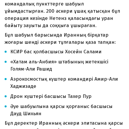
командалық пункттерге шабуыл
ұйымдастырған. 200 әскери ұшақ қатысқан бұл
операция кезінде Нетенз қаласындағы уран
байыту зауыты да соққыға ұшыраған.
Бұл шабуыл барысында Иранның бірқатар
жоғары шенді әскери тұлғалары қаза тапқан:
КСИР бас қолбасшысы Хосейн Салами
«Хатам аль-Анбия» штабының жетекшісі
Голям-Али Рашид
Аэрокосмостық күштер командирі Амир-Али
Хаджизаде
Дрон күштері басшысы Тахер Пур
Әуе шабуылына қарсы қорғаныс басшысы
Дауд Шихьян
Бұл деректер Иранның әскери элитасына қарсы