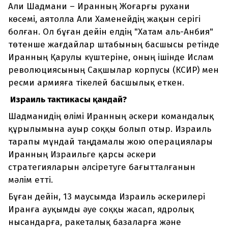
Али Шадмани – Иранның Жоғарғы рухани
көсемі, аятолла Али Хаменейдің жақын серігі
болған. Ол бұған дейін елдің "Хатам аль-Анбия"
төтенше жағдайлар штабының басшысы ретінде
Иранның Қарулы күштеріне, оның ішінде Ислам
революциясының Сақшылар корпусы (КСИР) мен
ресми армияға тікелей басшылық еткен.
Израиль тактикасы қандай?
Шадманидің өлімі Иранның әскери командалық
құрылымына ауыр соққы болып отыр. Израиль
тарапы мұндай таңдамалы жою операциялары
Иранның Израильге қарсы әскери
стратегияларын әлсіретуге бағытталғанын
мәлім етті.
Бұған дейін, 13 маусымда Израиль әскерилері
Иранға ауқымды әуе соққы жасап, ядролық
нысандарға, ракеталық базаларға және