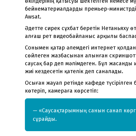
өкілдерінің қатысуы шектелген немесе мү
бейнематериалдарды премьер-министрдің 
Awsat.
Әдетте сирек сұхбат беретін Нетаньяху ө
алғаш рет видеобайланыс арқылы баспас
Сонымен қатар әлемдегі интернет қолда
сөйлеген жазбасынан алынған скриншот
саусақ бар деп мәлімдеген. Бұл жасанды
жиі кездесетін қателік деп саналады.
Осыған жауап ретінде кафеде түсірілген
көтеріп, камераға көрсетіп:
— «Саусақтарымның санын санап көргі
сұрайды.