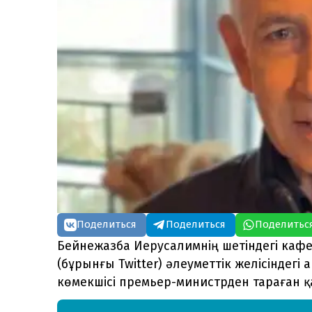
Поделиться
Поделиться
Поделитьс
Бейнежазба Иерусалимнің шетіндегі кафе
(бұрынғы Twitter) әлеуметтік желісіндег
көмекшісі премьер-министрден тараған қ