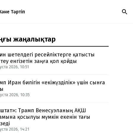
Және Тәртіп
ңғы жаңалықтар
ин шетелдегі ресейліктерге қатысты
теу енгізетін заңға қол қойды
уста 2026, 10:51
мп Иран билігін «екіжүзділік» үшін сынға
ды
уста 2026, 10:35
-штат»: Трамп Венесуэланың АҚШ
амына қосылуы мүмкін екенін тағы
зеді
уста 2026, 14:21