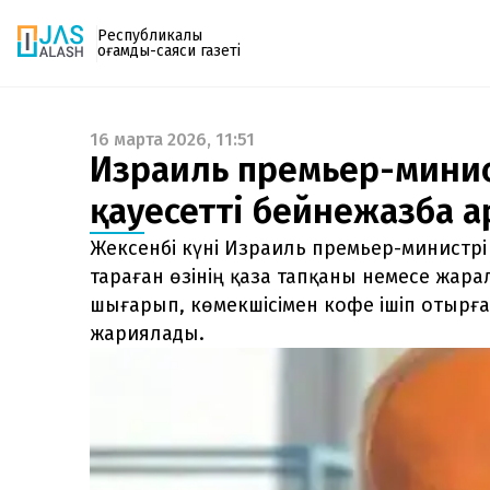
Республикалық
қоғамдық-саяси газеті
16 марта 2026, 11:51
Газетке жазылу
Израиль премьер-минист
PDF форматтағы газетті ай сайын электронды
қауесетті бейнежазба 
поштаңызға алып отырыңыз. Жаңа нөмір
шыққан сәтте сізге бірден жіберіледі. Тек email
Жексенбі күні Израиль премьер-министр
енгізіңіз, біз қалғанын өзіміз жібереміз.
тараған өзінің қаза тапқаны немесе жар
шығарып, көмекшісімен кофе ішіп отырға
жариялады.