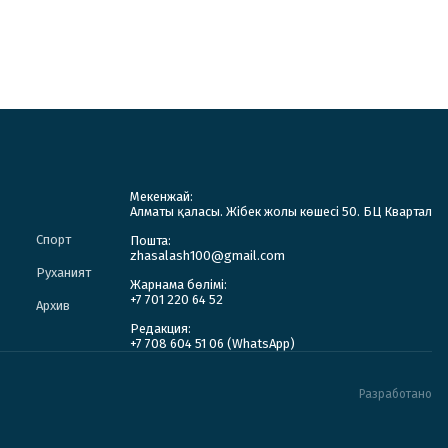
Мекенжай:
Алматы қаласы. Жібек жолы көшесі 50. БЦ Квартал
Спорт
Пошта:
zhasalash100@gmail.com
Руханият
Жарнама бөлімі:
+7 701 220 64 52
Архив
Редакция:
+7 708 604 51 06 (WhatsApp)
Разработано