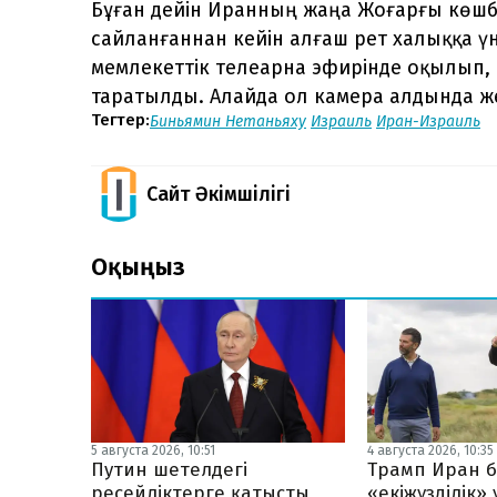
Бұған дейін Иранның жаңа Жоғарғы көш
сайланғаннан кейін алғаш рет халыққа ү
мемлекеттік телеарна эфирінде оқылып, м
таратылды. Алайда ол камера алдында же
Тегтер:
Биньямин Нетаньяху
Израиль
Иран-Израиль
Сайт Әкімшілігі
Оқыңыз
5 августа 2026, 10:51
4 августа 2026, 10:35
Путин шетелдегі
Трамп Иран б
ресейліктерге қатысты
«екіжүзділік»