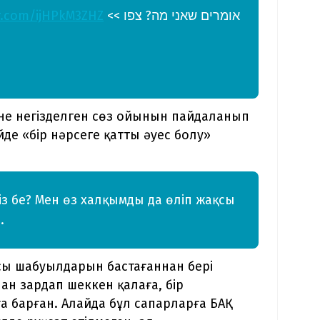
er.com/ijHPkM3ZHZ
אומרים שאני מה? צפו >>
өзіне негізделген сөз ойынын пайдаланып
йде «бір нәрсеге қатты әуес болу»
із бе? Мен өз халқымды да өліп жақсы
.
сы шабуылдарын бастағаннан бері
ан зардап шеккен қалаға, бір
а барған. Алайда бұл сапарларға БАҚ