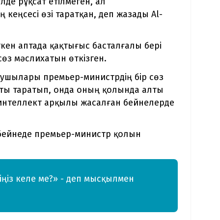
лде рұқсат етілмеген, ал
кеңсесі өзі таратқан, деп жазады Al-
ткен аптада қақтығыс басталғалы бері
өз мәслихатын өткізген.
нушылары премьер-министрдің бір сөз
ты таратып, онда оның қолында алты
 интеллект арқылы жасалған бейнелерде
 бейнеде премьер-министр қолын
ңіз келе ме?» - деп мысқылмен