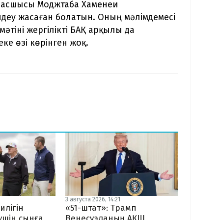
басшысы Моджтаба Хаменеи
ндеу жасаған болатын. Оның мәлімдемесі
әтіні жергілікті БАҚ арқылы да
ке өзі көрінген жоқ.
3 августа 2026, 14:21
илігін
«51-штат»: Трамп
 үшін сынға
Венесуэланың АҚШ