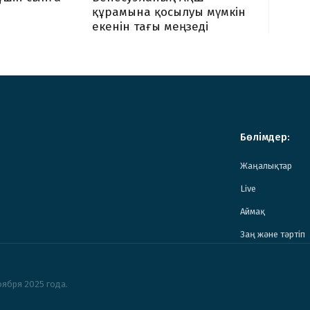
құрамына қосылуы мүмкін
екенін тағы меңзеді
Бөлімдер:
Жаңалықтар
Live
Аймақ
Заң және тәртіп
ября 2025 года.