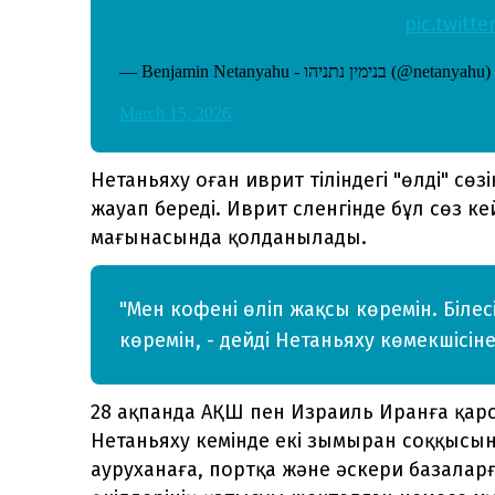
pic.twitt
— Benjamin Netanyahu - בנימין נתניהו (@netanyahu)
March 15, 2026
Нетаньяху оған иврит тіліндегі "өлді" с
жауап береді. Иврит сленгінде бұл сөз ке
мағынасында қолданылады.
"Мен кофені өліп жақсы көремін. Білес
көремін, - дейді Нетаньяху көмекшісіне
28 ақпанда АҚШ пен Израиль Иранға қар
Нетаньяху кемінде екі зымыран соққысын
ауруханаға, портқа және әскери базаларғ