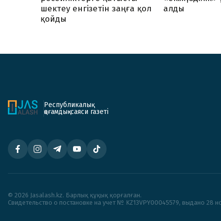
шектеу енгізетін заңға қол
алды
қойды
Республикалық
қоғамдық-саяси газеті
© 2026 Jasalash.kz. Барлық құқық қорғалған.
Cвидетельство о постановке на учет № KZ13VPY00045579, выдано 28 но