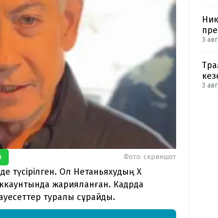
Ник
пре
3 авг
Тра
кез
3 авг
я
Фото: скриншот
де түсірілген. Ол Нетаньяхудың X
і аккаунтында жарияланған. Кадрда
ауесеттер туралы сұрайды.