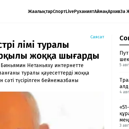
Жаңалықтар
Спорт
Live
Руханият
Аймақ
Архив
Заң 
Со
Саясат
рі өлімі туралы
Пут
арқылы жоққа шығарды
шек
і Биньямин Нетаньяху интернетте
5 авг
аланғаны туралы қауесеттерді жоққа
Тра
н сәті түсірілген бейнежазбаны
ал
4 авг
«51
құр
мең
3 авг