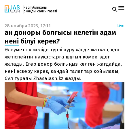
Республикалық
қоғамдық-саяси газеті
28 ноября 2023, 17:11
Live
Жаңалықтар
Қан доноры болғысы келетін адам
Спорт
Газетке жазылу
Live
нені білуі керек?
PDF форматтағы газетті ай сайын электронды
Руханият
Әлеуметтік желіде түрлі ауру хәлде жатқан, қан
поштаңызға алып отырыңыз. Жаңа нөмір
Аймақ
шыққан сәтте сізге бірден жіберіледі. Тек email
жетіспейтін науқастарға шұғыл көмек іздеп
Архив
енгізіңіз, біз қалғанын өзіміз жібереміз.
Заң және тәртіп
жатады. Егер донор болғыңыз келген жағдайда,
нені ескеру керек, қандай талаптар қойылады,
Редакциямен байланыс
бұл туралы Zhasalash.kz жазды.
+7 708 604 51 06
Жарнама бөлімі
+7 701 220 64 52
Пошта
zhasalash100@gmail.com