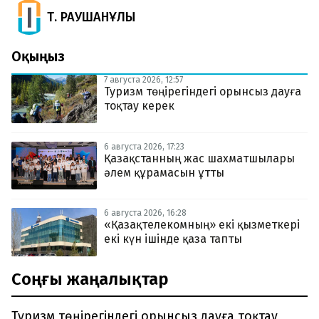
Т. РАУШАНҰЛЫ
Оқыңыз
7 августа 2026, 12:57
Туризм төңірегіндегі орынсыз дауға
тоқтау керек
6 августа 2026, 17:23
Қазақстанның жас шахматшылары
әлем құрамасын ұтты
6 августа 2026, 16:28
«Қазақтелекомның» екі қызметкері
екі күн ішінде қаза тапты
Соңғы жаңалықтар
Туризм төңірегіндегі орынсыз дауға тоқтау