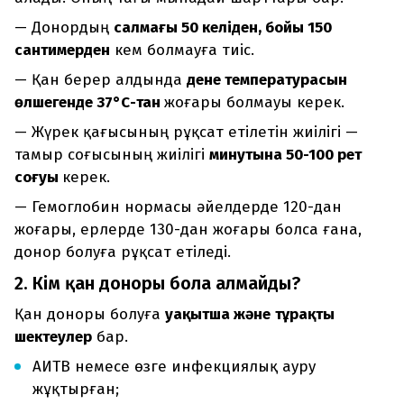
— Донордың
салмағы 50 келіден, бойы 150
сантимерден
кем болмауға тиіс.
— Қан берер алдында
дене температурасын
өлшегенде 37°С-тан
жоғары болмауы керек.
— Жүрек қағысының рұқсат етілетін жиілігі —
тамыр соғысының жиілігі
минутына 50-100 рет
соғуы
керек.
— Гемоглобин нормасы әйелдерде 120-дан
жоғары, ерлерде 130-дан жоғары болса ғана,
донор болуға рұқсат етіледі.
2. Кім қан доноры бола алмайды?
Қан доноры болуға
уақытша және
тұрақты
шектеулер
бар.
АИТВ немесе өзге инфекциялық ауру
жұқтырған;