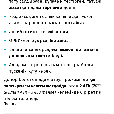
тату салдырған, құлағын тестірген, татуаж
жасатқан адам
төрт айға
дейін;
кездейсоқ жыныстық қатынасқа түскен
азаматтар донорлықтан
төрт айға;
антибиотик ішсе,
екі аптаға
,
ОРВИ-мен ауырса,
бір айға;
вакцина салдырса,
екі немесе төрт аптаға
донорлықтан шеттетіледі.
Ал адамның қан қысымы жоғары болса,
түскенін күту керек.
Донор болатын адам өтеулі режимінде
қан
тапсырғысы келген жағдайда,
оған
2 АЕК
(2023
жылғы 1 АЕК - 3 450 теңге)
көлемінде бір реттік
төлем төленеді.
Тегтер: