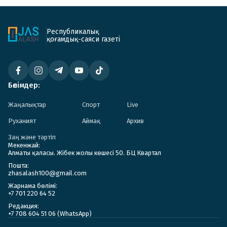
Республикалық
қоғамдық-саяси газеті
Бөлімдер:
Жаңалықтар
Спорт
Live
Руханият
Аймақ
Архив
Заң және тәртіп
Мекенжай:
Алматы қаласы. Жібек жолы көшесі 50. БЦ Квартал
Пошта:
zhasalash100@gmail.com
Жарнама бөлімі:
+7 701 220 64 52
Редакция:
+7 708 604 51 06 (WhatsApp)