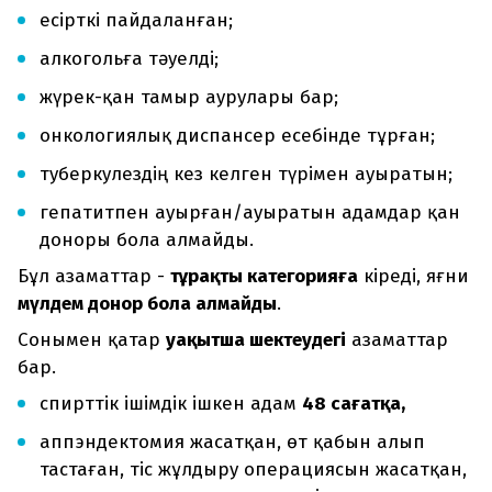
есірткі пайдаланған;
алкогольға тәуелді;
жүрек-қан тамыр аурулары бар;
онкологиялық диспансер есебінде тұрған;
туберкулездің кез келген түрімен ауыратын;
гепатитпен ауырған/ауыратын адамдар қан
доноры бола алмайды.
Бұл азаматтар -
тұрақты категорияға
кіреді, яғни
мүлдем донор бола алмайды
.
Сонымен қатар
уақытша шектеудегі
азаматтар
бар.
спирттік ішімдік ішкен адам
48 сағатқа,
аппэндектомия жасатқан, өт қабын алып
тастаған, тіс жұлдыру операциясын жасатқан,