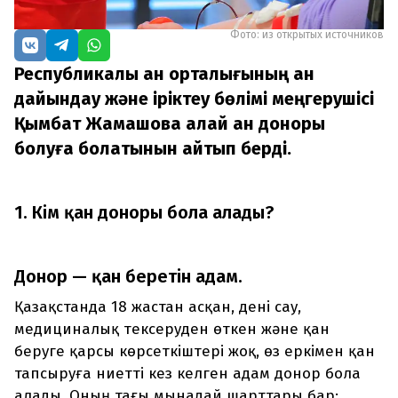
Фото: из открытых источников
Республикалық қан орталығының қан
дайындау және іріктеу бөлімі меңгерушісі
Қымбат Жамашова қалай қан доноры
болуға болатынын айтып берді.
1. Кім қан доноры бола алады?
Донор — қан беретін адам.
Қазақстанда 18 жастан асқан, дені сау,
медициналық тексеруден өткен және қан
беруге қарсы көрсеткіштері жоқ, өз еркімен қан
тапсыруға ниетті кез келген адам донор бола
алады. Оның тағы мынадай шарттары бар: