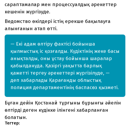
сараптамалар мен процессуалдық әрекеттер
кешенін жүргізуде.
Ведомство өкілдері істің ерекше бақылауға
алынғанын атап өтті.
— Екі адам өлтіру фактісі бойынша
қылмыстық іс қозғалды. Күдіктінің жеке басы
анықталды, оны ұстау бойынша шаралар
қабылдануда. Қазіргі уақытта барлық
қажетті тергеу әрекеттері жүргізілуде, —
деп хабарлады Қарағанды облыстық
полиция департаментінің баспасөз қызметі.
Бұған дейін Қостанай тұрғыны бұрынғы әйелін
өлтірді деген күдікке ілінгені хабарланған
болатын.
Тегтер: