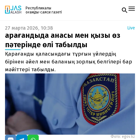
Республикалық
қоғамдық-саяси газеті
27 марта 2026, 10:38
Live
Жаңалықтар
Қарағандыда анасы мен қызы өз
Спорт
Газетке жазылу
Live
пәтерінде өлі табылды
PDF форматтағы газетті ай сайын электронды
Руханият
Қарағанды қаласындағы тұрғын үйлердің
поштаңызға алып отырыңыз. Жаңа нөмір
Аймақ
шыққан сәтте сізге бірден жіберіледі. Тек email
бірінен әйел мен баланың зорлық белгілері бар
Архив
енгізіңіз, біз қалғанын өзіміз жібереміз.
Заң және тәртіп
мәйіттері табылды.
Редакциямен байланыс
+7 708 604 51 06
Жарнама бөлімі
+7 701 220 64 52
Пошта
zhasalash100@gmail.com
Фото: egov.kz