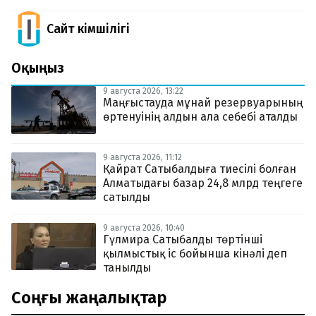
Сайт Әкімшілігі
Оқыңыз
9 августа 2026, 13:22
Маңғыстауда мұнай резервуарының
өртенуінің алдын ала себебі аталды
9 августа 2026, 11:12
Қайрат Сатыбалдыға тиесілі болған
Алматыдағы базар 24,8 млрд теңгеге
сатылды
9 августа 2026, 10:40
Гүлмира Сатыбалды төртінші
қылмыстық іс бойынша кінәлі деп
танылды
Соңғы жаңалықтар