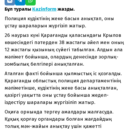
Бұл туралы
Kazinform
жазды.
Полиция күдіктінің жеке басын анықтап, оны
ұстау шараларын жүргізіп жатыр.
26 наурыз күні Қарағанды қаласындағы Крылов
көшесіндегі пәтерден 38 жастағы әйел мен оның
12 жастағы қызының сүйегі табылған. Алдын ала
мәлімет бойынша, олардың денесінде зорлық-
зомбылық белгілері анықталған.
Аталған факті бойынша қылмыстық іс қозғалды.
Қарағанды облыстық полиция департаментінің
мәліметінше, күдіктінің жеке басы анықталған,
қазіргі уақытта оны ұстау бойынша жедел-
іздестіру шаралары жүргізіліп жатыр.
Оқиға орнында тергеу амалдары жалғасуда.
Құқық қорғау органдары болған жағдайдың
толық мән-жайын анықтау үшін қажетті