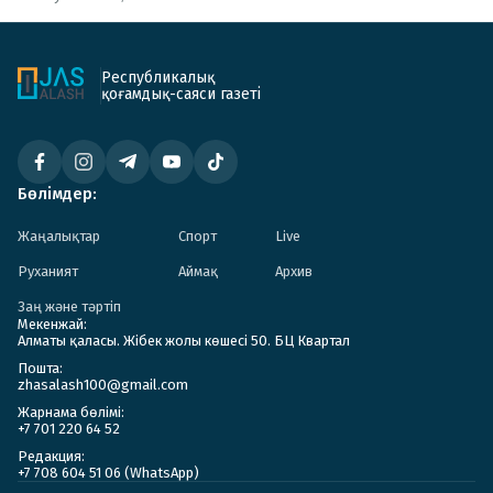
Республикалық
қоғамдық-саяси газеті
Бөлімдер:
Жаңалықтар
Спорт
Live
Руханият
Аймақ
Архив
Заң және тәртіп
Мекенжай:
Алматы қаласы. Жібек жолы көшесі 50. БЦ Квартал
Пошта:
zhasalash100@gmail.com
Жарнама бөлімі:
+7 701 220 64 52
Редакция:
+7 708 604 51 06 (WhatsApp)