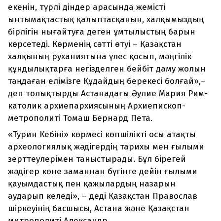
екенін, түрлі діндер арасында жемісті
ынтымақтастық қалыптасқанын, халқымыздың
бірлігін нығайтуға деген ұмтылыстың барын
көрсетеді. Көрменің сәтті өтуі – Қазақстан
халқының руханиятына үлес қосып, мәңгілік
құндылықтарға негізделген бейбіт даму жолын
таңдаған елімізге Құдайдың берекесі болғай»,–
деп толықтырды Астанадағы Әулие Мария Рим-
католик архиепархиясының Архиепископ-
метрополиті Томаш Бернард Пета.
«Турин Кебіні» көрмесі көпшілікті осы атақты
археологиялық жәдігердің тарихы мен ғылыми
зерттеулерімен таныстырады. Бұл бірегей
жәдігер көне заманнан бүгінге дейін ғылыми
қауымдастық пен қажылардың назарын
аударып келеді», – деді Қазақстан Православ
шіркеуінің басшысы, Астана және Қазақстан
митрополиті Александр.