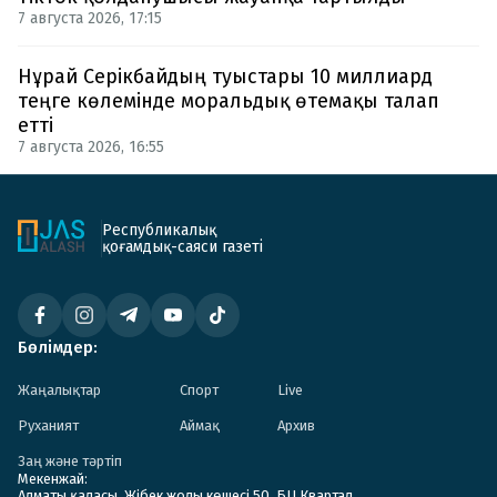
7 августа 2026, 17:15
Нұрай Серікбайдың туыстары 10 миллиард
теңге көлемінде моральдық өтемақы талап
етті
7 августа 2026, 16:55
Республикалық
қоғамдық-саяси газеті
Бөлімдер:
Жаңалықтар
Спорт
Live
Руханият
Аймақ
Архив
Заң және тәртіп
Мекенжай:
Алматы қаласы. Жібек жолы көшесі 50. БЦ Квартал