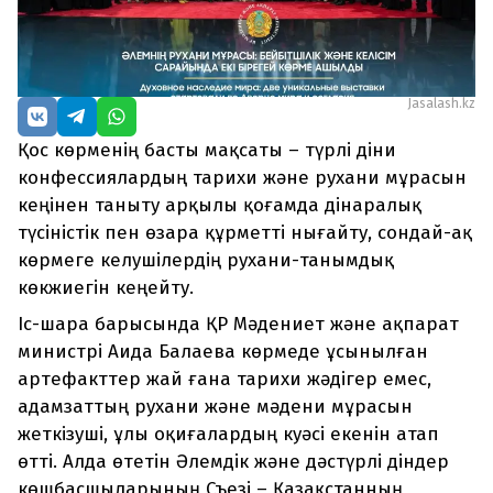
Jasalash.kz
Қос көрменің басты мақсаты – түрлі діни
конфессиялардың тарихи және рухани мұрасын
кеңінен таныту арқылы қоғамда дінаралық
түсіністік пен өзара құрметті нығайту, сондай-ақ
көрмеге келушілердің рухани-танымдық
көкжиегін кеңейту.
Іс-шара барысында ҚР Мәдениет және ақпарат
министрі Аида Балаева көрмеде ұсынылған
артефакттер жай ғана тарихи жәдігер емес,
адамзаттың рухани және мәдени мұрасын
жеткізуші, ұлы оқиғалардың куәсі екенін атап
өтті. Алда өтетін Әлемдік және дәстүрлі діндер
көшбасшыларының Съезі – Қазақстанның