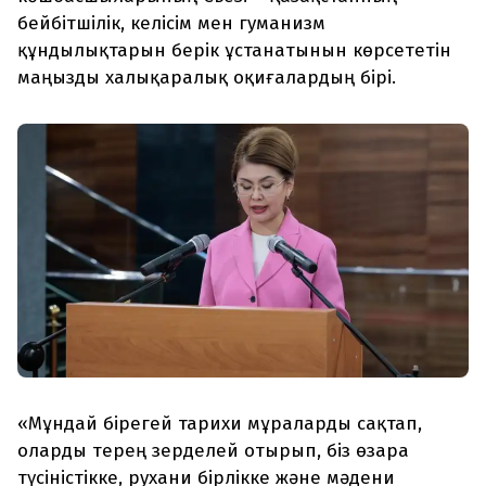
бейбітшілік, келісім мен гуманизм
құндылықтарын берік ұстанатынын көрсететін
маңызды халықаралық оқиғалардың бірі.
«Мұндай бірегей тарихи мұраларды сақтап,
оларды терең зерделей отырып, біз өзара
түсіністікке, рухани бірлікке және мәдени