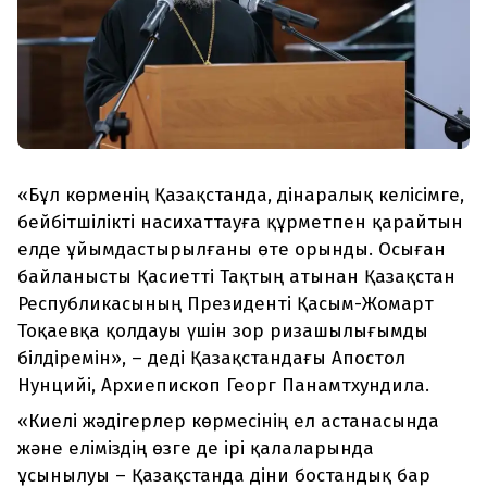
«Бұл көрменің Қазақстанда, дінаралық келісімге,
бейбітшілікті насихаттауға құрметпен қарайтын
елде ұйымдастырылғаны өте орынды. Осыған
байланысты Қасиетті Тақтың атынан Қазақстан
Республикасының Президенті Қасым-Жомарт
Тоқаевқа қолдауы үшін зор ризашылығымды
білдіремін», – деді Қазақстандағы Апостол
Нунцийі, Архиепископ Георг Панамтхундила.
«Киелі жәдігерлер көрмесінің ел астанасында
және еліміздің өзге де ірі қалаларында
ұсынылуы – Қазақстанда діни бостандық бар