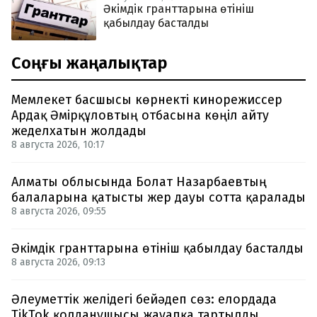
Әкімдік гранттарына өтініш
қабылдау басталды
Соңғы жаңалықтар
Мемлекет басшысы көрнекті кинорежиссер
Ардақ Әмірқұловтың отбасына көңіл айту
жеделхатын жолдады
8 августа 2026, 10:17
Алматы облысында Болат Назарбаевтың
балаларына қатысты жер дауы сотта қаралады
8 августа 2026, 09:55
Әкімдік гранттарына өтініш қабылдау басталды
8 августа 2026, 09:13
Әлеуметтік желідегі бейәдеп сөз: елордада
TikTok қолданушысы жауапқа тартылды