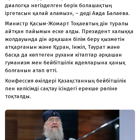
диалогқа негізделген берік болашақтың
іргетасын қалай аламыз», – деді Аида Балаева.
Министр Қасым-Жомарт Тоқаевтың дін туралы
айтқан пайымын еске алды. Президент халыққа
жолдауында дін әрқашан білім беру қызметін
атқарғанын және Құран, Інжіл, Тәурат және
басқа да көптеген рухани кітаптар әрқашан
гуманизм мен бейбітшілік идеяларына қанық
болғанын атап өтті.
Конфессия өкілдері Қазақстанның бейбітшілік
пен келісімді сақтау ісіндегі ерекше рөліне
тоқталды.