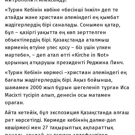
«Турин Кебінін көбіне «бесінші Інжіл» деп те
атайды және христиан әлеміндегі ең қымбат
жәдігерлердің бірі саналады. Сонымен қатар,
бұл – қазіргі уақытта ең көп зерттелген
объектілердің бірі. Қазақстанда аталмыш
көрменің өтуіне үлес қосу – біз үшін үлкен
мәртебе», – деп атап өтті «Kirche in Not»
қорының атқарушы президенті Реджина Линч.
«Турин Кебіні» көрмесі –христиан әлеміндегі ең
бағалы жәдігерлердің бірі. Аңыз бойынша,
шамамен 2000 жыл бұрын шегеленіп тұрған Иса
Мәсіхті түсіріп алып, денесін осы матамен
ораған.
Айта кетейік, бұл экспозиция Қазақстанда алғаш
рет көрсетілді. Көрмеде кебіннің дәлме-дәл
көшірмесі мен 27 тақырыптық ақпараттық