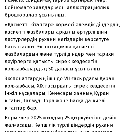
панель, сондай-ақ тарихи артефактілер,
бейнематериалдар мен иллюстрациялық
брошюралар ұсынылды.
«Қасиетті кітаптар» көрмесі әлемдік діндердің
қасиетті жазбалары арқылы әртүрлі діни
дәстүрлердің рухани негіздерін көрсетуге
бағытталды. Экспозицияда қасиетті
жазбалардың және түрлі діндер мен тарихи
дәуірлерге қатысты сирек кездесетін
қолжазбалардың 50 данасы ұсынылды.
Экспонаттардың ішінде VII ғасырдағы Құран
қолжазбасы, XIX ғасырдағы сирек кездесетін
Інжіл нұсқалары, Кенесары ханның Құран
кітабы, Талмуд, Тора және басқа да киелі
кітаптар бар.
Көрмелер 2025 жылдың 25 қыркүйегіне дейін
жалғасады. Көпшілік түрлі діндердің рухани