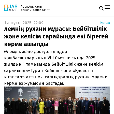
Республикалық
қоғамдық-саяси газеті
1 августа 2025, 22:09
Қоғам
Жаңалықтар
Әлемнің рухани мұрасы: Бейбітшілік
Спорт
Газетке жазылу
Live
және келісім сарайында екі бірегей
PDF форматтағы газетті ай сайын электронды
Руханият
көрме ашылды
поштаңызға алып отырыңыз. Жаңа нөмір
Аймақ
шыққан сәтте сізге бірден жіберіледі. Тек email
Архив
Әлемдік және дәстүрлі діндер
енгізіңіз, біз қалғанын өзіміз жібереміз.
Заң және тәртіп
көшбасшыларының VIII Съезі аясында 2025
жылдың 1 тамызында Бейбітшілік және келісім
Редакциямен байланыс
сарайында«Турин Кебіні» және «Қасиетті
+7 708 604 51 06
Жарнама бөлімі
кітаптар» атты екі халықаралық рухани-мәдени
+7 701 220 64 52
көрме өз жұмысын бастады.
Пошта
zhasalash100@gmail.com