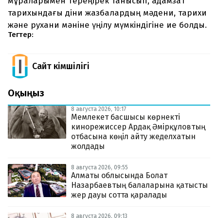
мұраларымен тереңірек танысып, адамзат
тарихындағы діни жазбалардың мәдени, тарихи
және рухани мәніне үңілу мүмкіндігіне ие болды.
Тегтер:
Сайт Әкімшілігі
Оқыңыз
8 августа 2026, 10:17
Мемлекет басшысы көрнекті
кинорежиссер Ардақ Әмірқұловтың
отбасына көңіл айту жеделхатын
жолдады
8 августа 2026, 09:55
Алматы облысында Болат
Назарбаевтың балаларына қатысты
жер дауы сотта қаралады
8 августа 2026, 09:13