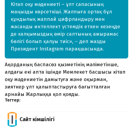
Кітап оқу мәдениеті – ұлт сапасының
маңызды көрсеткіші. Жалпыға ортақ бұл
құндылық жаппай цифрландыру мен
жасанды интеллект үстемдік еткен кезеңде
де халқымыздың өмір салтының ажырамас
бөлігі болып қалуы тиіс», – деп жазды
Президент Instagram парақшасында.
Ақорданың баспасөз қызметінің мәліметінше,
алдағы екі апта ішінде Мемлекет басшысы кітап
оқу мәдениетін дамытуға және оқырман,
зияткер ұлт қалыптастыруға бағытталған
арнайы Жарлыққа қол қояды.
Тегтер:
Сайт Әкімшілігі