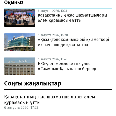
Оқыңыз
6 августа 2026, 17:23
Қазақстанның жас шахматшылары
әлем құрамасын ұтты
6 августа 2026, 16:28
«Қазақтелекомның» екі қызметкері
екі күн ішінде қаза тапты
6 августа 2026, 15:48
ERG-дегі мемлекеттік үлес
«Самұрық-Қазынаға» берілді
Соңғы жаңалықтар
Қазақстанның жас шахматшылары әлем
құрамасын ұтты
6 августа 2026, 17:23