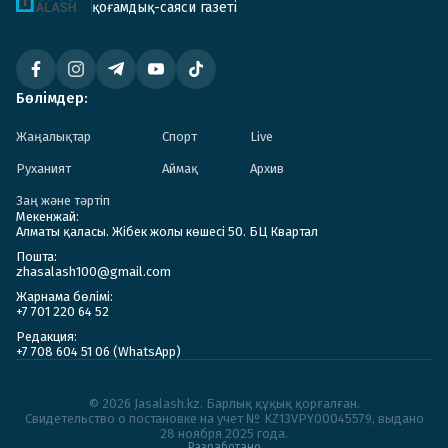
қоғамдық-саяси газеті
Бөлімдер:
Жаңалықтар
Спорт
Live
Руханият
Аймақ
Архив
Заң және тәртіп
Мекенжай:
Алматы қаласы. Жібек жолы көшесі 50. БЦ Квартал
Пошта:
zhasalash100@gmail.com
Жарнама бөлімі:
+7 701 220 64 52
Редакция:
+7 708 604 51 06 (WhatsApp)
© 2026 Jasalash.kz. Барлық құқық қорғалған.
Cвидетельство о постановке на учет № KZ13VPY00045579, выдано
28 ноября 2025 года.
Разработано