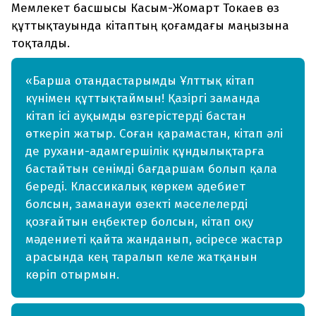
Мемлекет басшысы Касым-Жомарт Токаев өз
құттықтауында кітаптың қоғамдағы маңызына
тоқталды.
«Барша отандастарымды Ұлттық кітап
күнімен құттықтаймын! Қазіргі заманда
кітап ісі ауқымды өзгерістерді бастан
өткеріп жатыр. Соған қарамастан, кітап әлі
де рухани-адамгершілік құндылықтарға
бастайтын сенімді бағдаршам болып қала
береді. Классикалық көркем әдебиет
болсын, заманауи өзекті мәселелерді
қозғайтын еңбектер болсын, кітап оқу
мәдениеті қайта жанданып, әсіресе жастар
арасында кең таралып келе жатқанын
көріп отырмын.