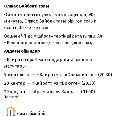
Олжас Байбектің голы
Ойынның негізгі уақытының соңында, 90-
минутта, Олжас Байбек тағы бір гол соғып,
есепті 3:2-ге жеткізді.
Осымен ЧЛ-да «Қайрат» төртінші рет ұтылды. Ал
«Копенгаген» алғашқы жеңісіне қол жеткізді.
Алдағы ойындар
«Кайраттың» Чемпиондар лигасындағы
матчтары:
9 желтоқсан — «Қайрат» vs «Олимпиакос» (20:30)
20 қаңтар — «Қайрат» vs «Брюгге» (20:30)
29 қаңтар — «Арсенал» vs Қайрат» (01:00)
Тегтер:
Сайт Әкімшілігі