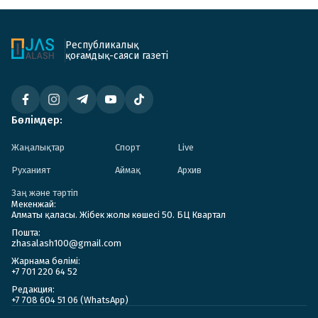
Республикалық
қоғамдық-саяси газеті
Бөлімдер:
Жаңалықтар
Спорт
Live
Руханият
Аймақ
Архив
Заң және тәртіп
Мекенжай:
Алматы қаласы. Жібек жолы көшесі 50. БЦ Квартал
Пошта:
zhasalash100@gmail.com
Жарнама бөлімі:
+7 701 220 64 52
Редакция:
+7 708 604 51 06 (WhatsApp)