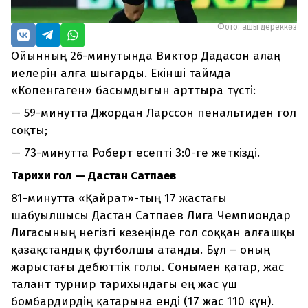
Фото: ашық дереккөз
Ойынның 26-минутында Виктор Дадасон алаң
иелерін алға шығарды. Екінші таймда
«Копенгаген» басымдығын арттыра түсті:
— 59-минутта Джордан Ларссон пенальтиден гол
соқты;
— 73-минутта Роберт есепті 3:0-ге жеткізді.
Тарихи гол — Дастан Сатпаев
81-минутта «Қайрат»-тың 17 жастағы
шабуылшысы Дастан Сатпаев Лига Чемпиондар
Лигасының негізгі кезеңінде гол соққан алғашқы
қазақстандық футболшы атанды. Бұл – оның
жарыстағы дебюттік голы. Сонымен қатар, жас
талант турнир тарихындағы ең жас үш
бомбардирдің қатарына енді (17 жас 110 күн).