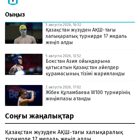
Оқыңыз
5 августа 2026, 16:52
Қазақстан жүзуден АҚШ-тағы
халықаралық турнирде 17 медаль
жеңіп алды
5 августа 2026, 12:52
Бокстан Азия ойындарына
қатысатын Қазақстан әйелдер
құрамасының тізімі жарияланды
2 августа 2026, 17:02
Жібек Құламбаева W100 турнирінің
жеңімпазы атанды
Соңғы жаңалықтар
Қазақстан жүзуден АҚШ-тағы халықаралық
турнирде 17 медаль жеңіп алды