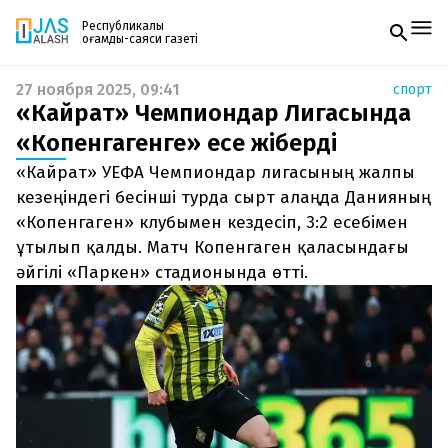
Республикалық
қоғамдық-саяси газеті
27 ноября 2025, 09:41
спорт
Жаңалықтар
«Кайрат» Чемпиондар Лигасында
Спорт
Газетке жазылу
Live
«Копенгагенге» есе жіберді
PDF форматтағы газетті ай сайын электронды
Руханият
«Кайрат» УЕФА Чемпиондар лигасының жалпы
поштаңызға алып отырыңыз. Жаңа нөмір
Аймақ
шыққан сәтте сізге бірден жіберіледі. Тек email
кезеңіндегі бесінші турда сырт алаңда Данияның
Архив
енгізіңіз, біз қалғанын өзіміз жібереміз.
Заң және тәртіп
«Копенгаген» клубымен кездесіп, 3:2 есебімен
ұтылып қалды. Матч Копенгаген қаласындағы
Редакциямен байланыс
әйгілі «Паркен» стадионында өтті.
+7 708 604 51 06
Жарнама бөлімі
+7 701 220 64 52
Пошта
zhasalash100@gmail.com