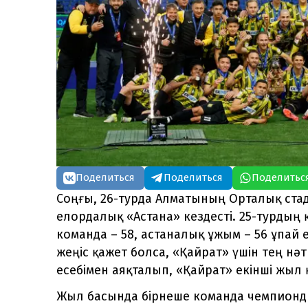
Поделиться
Поделиться
Поделитьс
Соңғы, 26-турда Алматының Орталық стад
елордалық «Астана» кездесті. 25-турд
команда – 58, астаналық ұжым – 56 ұпай 
жеңіс қажет болса, «Қайрат» үшін тең нәти
есебімен аяқталып, «Қайрат» екінші жыл
Жыл басында бірнеше команда чемпионды