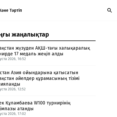
Және Тәртіп
ңғы жаңалықтар
ақстан жүзуден АҚШ-тағы халықаралық
нирде 17 медаль жеңіп алды
уста 2026, 16:52
стан Азия ойындарына қатысатын
ақстан әйелдер құрамасының тізімі
рияланды
уста 2026, 12:52
ек Құламбаева W100 турнирінің
імпазы атанды
уста 2026, 17:02