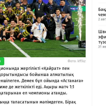
Бақ
чем
2 авг
Шве
эфи
түз
31 и
я
Фото: kff.kz
ионында жергілікті «Қайрат» пен
ың қорытындысы бойынша алматылық
еншілеген. Демек бұл ойында «Астанаға»
же де жеткілікті еді. Ақыры матч 1:1
 қатарынан ел чемпионы атанды.
ққа таласатынын мәлімдеген. Бірақ