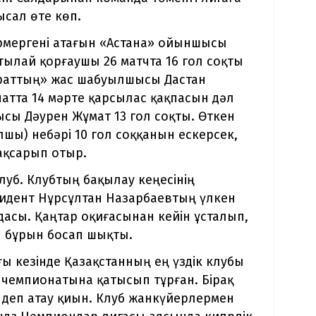
ысал өте көп.
рмергені атағын «Астана» ойыншысы
ылай қорғаушы 26 матчта 16 гол соқты
айраттың» жас шабуылшысы Дастан
атта 14 мәрте қарсылас қақпасын дәл
сы Дәурен Жұмат 13 гол соқты. Өткен
шы) небәрі 10 гол соққанын ескерсек,
ақсарып отыр.
луб. Клубтың бақылау кеңесінің
зидент Нұрсұлтан Назарбаевтың үлкен
асы. Қаңтар оқиғасынан кейін ұсталып,
ен бұрын босап шықты.
ы кезінде Қазақстанның ең үздік клубы
 чемпионатына қатысып тұрған. Бірақ
 деп атау қиын. Клуб жанкүйерлермен