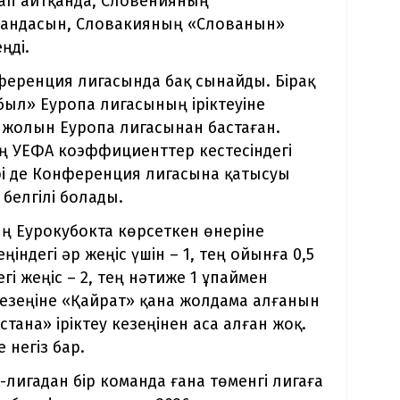
ап айтқанда, Словенияның
андасын, Словакияның «Слованын»
ңді.
ференция лигасында бақ сынайды. Бірақ
был» Еуропа лигасының іріктеуіне
 жолын Еуропа лигасынан бастаған.
ң УЕФА коэффициенттер кестесіндегі
і де Конференция лигасына қатысуы
белгілі болады.
ң Еурокубокта көрсеткен өнеріне
ңіндегі әр жеңіс үшін – 1, тең ойынға 0,5
і жеңіс – 2, тең нәтиже 1 ұпаймен
кезеңіне «Қайрат» қана жолдама алғанын
стана» іріктеу кезеңінен аса алған жоқ.
 негіз бар.
гадан бір команда ғана төменгі лигаға