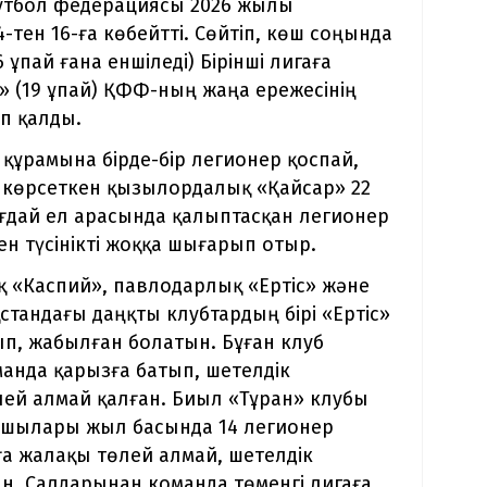
н футбол федерациясы 2026 жылы
тен 16-ға көбейтті. Сөйтіп, көш соңында
 ұпай ғана еншіледі) Бірінші лигаға
» (19 ұпай) ҚФФ-ның жаңа ережесінің
п қалды.
 құрамына бірде-бір легионер қоспай,
 көрсеткен қызылордалық «Қайсар» 22
ағдай ел арасында қалыптасқан легионер
ен түсінікті жоққа шығарып отыр.
ық «Каспий», павлодарлық «Ертіс» және
стандағы даңқты клубтардың бірі «Ертіс»
п, жабылған болатын. Бұған клуб
анда қарызға батып, шетелдік
ей алмай қалған. Биыл «Тұран» клубы
асшылары жыл басында 14 легионер
а жалақы төлей алмай, шетелдік
н. Салдарынан команда төменгі лигаға