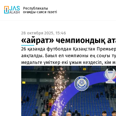
Республикалық
қоғамдық-саяси газеті
28 октября 2025, 15:46
Газетке жазылу
«Қайрат» чемпиондық а
PDF форматтағы газетті ай сайын электронды
поштаңызға алып отырыңыз. Жаңа нөмір
26 қазанда футболдан Қазақстан Премь
шыққан сәтте сізге бірден жіберіледі. Тек email
аяқталды. Биыл ел чемпионы ең соңғы ту
енгізіңіз, біз қалғанын өзіміз жібереміз.
медальге үміткер екі ұжым кездесіп, кім