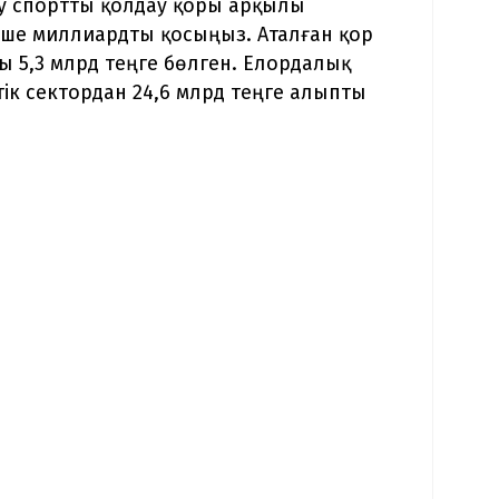
ory спортты қолдау қоры арқылы
еше миллиардты қосыңыз. Аталған қор
ы 5,3 млрд теңге бөлген. Елордалық
ік сектордан 24,6 млрд теңге алыпты