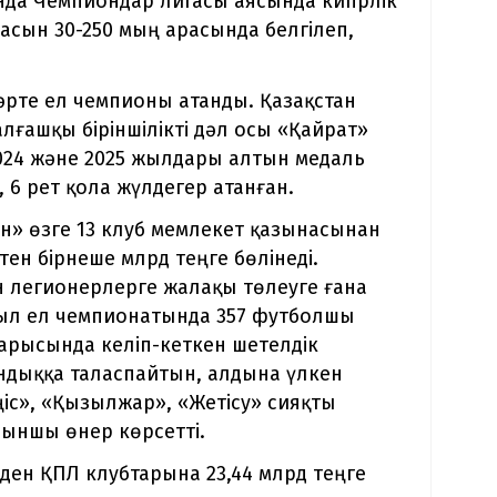
ында Чемпиондар лигасы аясында кипрлік
асын 30-250 мың арасында белгілеп,
әрте ел чемпионы атанды. Қазақстан
лғашқы біріншілікті дәл осы «Қайрат»
 2024 және 2025 жылдары алтын медаль
, 6 рет қола жүлдегер атанған.
н» өзге 13 клуб мемлекет қазынасынан
н бірнеше млрд теңге бөлінеді.
 легионерлерге жалақы төлеуге ғана
ыл ел чемпионатында 357 футболшы
барысында келіп-кеткен шетелдік
ондыққа таласпайтын, алдына үлкен
ңіс», «Қызылжар», «Жетісу» сияқты
йыншы өнер көрсетті.
ден ҚПЛ клубтарына 23,44 млрд теңге