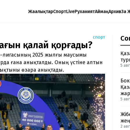
Жаңалықтар
Спорт
Live
Руханият
Аймақ
Архив
Заң 
Со
спорт
тағын қалай қорғады?
Қаз
ер-лигасының 2025 жылғы маусымы
тур
рда ғана анықталды. Оның үстіне алтын
5 авг
 мықтыны өзара анықтады.
Бок
Қаз
жа
5 авг
Жіб
жең
2 авг