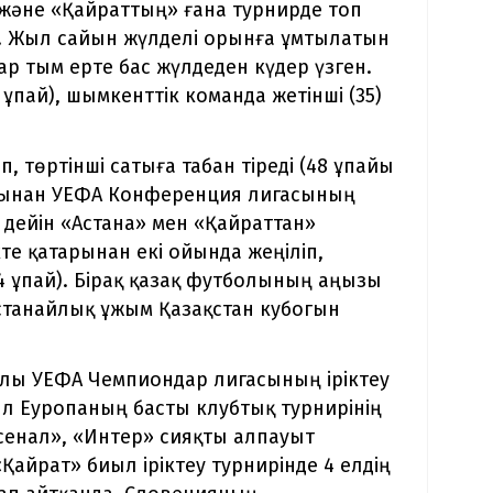
 және «Қайраттың» ғана турнирде топ
ды. Жыл сайын жүлделі орынға ұмтылатын
ар тым ерте бас жүлдеден күдер үзген.
ұпай), шымкенттік команда жетінші (35)
п, төртінші сатыға табан тіреді (48 ұпайы
атынан УЕФА Конференция лигасының
е дейін «Астана» мен «Қайраттан»
е қатарынан екі ойында жеңіліп,
4 ұпай). Бірақ қазақ футболының аңызы
танайлық ұжым Қазақстан кубогын
ылы УЕФА Чемпиондар лигасының іріктеу
л Еуропаның басты клубтық турнирінің
рсенал», «Интер» сияқты алпауыт
Қайрат» биыл іріктеу турнирінде 4 елдің