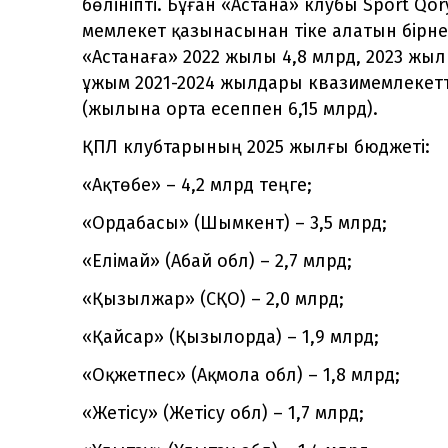
бөлініпті. Бұған «Астана» клубы Sport Q
мемлекет қазынасынан тіке алатын бірн
«Астанаға» 2022 жылы 4,8 млрд, 2023 жыл
ұжым 2021-2024 жылдары квазимемлекетт
(жылына орта есеппен 6,15 млрд).
ҚПЛ клубтарының 2025 жылғы бюджеті:
«Ақтөбе» – 4,2 млрд теңге;
«Ордабасы» (Шымкент) – 3,5 млрд;
«Елімай» (Абай обл) – 2,7 млрд;
«Қызылжар» (СҚО) – 2,0 млрд;
«Қайсар» (Қызылорда) – 1,9 млрд;
«Оқжетпес» (Ақмола обл) – 1,8 млрд;
«Жетісу» (Жетісу обл) – 1,7 млрд;