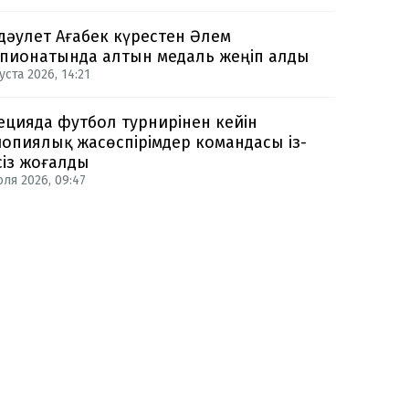
дәулет Ағабек күрестен Әлем
пионатында алтын медаль жеңіп алды
уста 2026, 14:21
цияда футбол турнирінен кейін
опиялық жасөспірімдер командасы із-
сіз жоғалды
юля 2026, 09:47