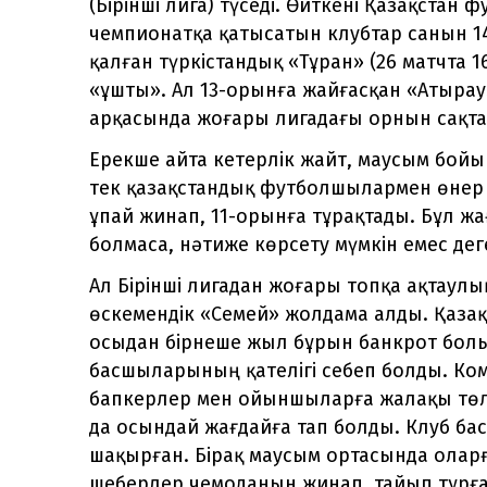
(Бірінші лига) түседі. Өйткені Қазақста
чемпионатқа қатысатын клубтар санын 14-
қалған түркістандық «Тұран» (26 матчта 16
«ұшты». Ал 13-орынға жайғасқан «Атырау
арқасында жоғары лигадағы орнын сақта
Ерекше айта кетерлік жайт, маусым бойы
тек қазақстандық футболшылармен өнер
ұпай жинап, 11-орынға тұрақтады. Бұл ж
болмаса, нәтиже көрсету мүмкін емес дег
Ал Бірінші лигадан жоғары топқа ақтаул
өскемендік «Семей» жолдама алды. Қазақ
осыдан бірнеше жыл бұрын банкрот болы
басшыларының қателігі себеп болды. Ком
бапкерлер мен ойыншыларға жалақы төл
да осындай жағдайға тап болды. Клуб б
шақырған. Бірақ маусым ортасында оларғ
шеберлер чемоданын жинап, тайып тұрға