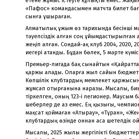
етене жұмыс істеуге құлықты емес. Жақ
«Пафос» командасымен матчта билет бағ
сынға ұшыраған.
Алматылық ұжым өз тарихында бесінші м
тәуелсіздік алған соң ұйымдастырылған а
жеңіп алған. Сондай-ақ клуб 2004, 2020,
иегері атанды. Бұдан бөлек, 5 мәрте күміс
Премьер-лигада бақ сынайтын «Қайратта
қаржы алады. Оларға жыл сайын бюджетте
Көпшілік клубтардың мемлекет қаржысын
жұмсап отырғанына наразы. Мысалы, би
тіркелген, оның 123-і легионер. Маусым 
шеберлер де аз емес. Ең қызығы, чемпи
мақсат қоймаған «Атырау», «Тұран», «Же
клубтардың өзінде оннан аса шетелдік о
Мысалы, 2025 жылы жергілікті бюджеттер