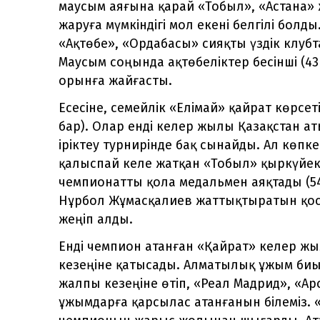
маусым аяғына қарай «Тобыл», «Астана»
жаруға мүмкіндігі мол екені белгілі бол
«Ақтөбе», «Ордабасы» сияқты үздік клубт
Маусым соңында ақтөбеліктер бесінші (43 
орынға жайғасты.
Есесіне, семейлік «Елімай» қайрат көрсеті
бар). Олар енді келер жылы Қазақстан 
іріктеу турнирінде бақ сынайды. Ал көпк
қалыспай келе жатқан «Тобыл» қыркүйект
чемпионатты қола медальмен аяқтады (5
Нұрбол Жұмасқалиев жаттықтыратын қос
жеңіп алды.
Енді чемпион атанған «Қайрат» келер ж
кезеңіне қатысады. Алматылық ұжым биы
жалпы кезеңіне өтіп, «Реал Мадрид», «А
ұжымдарға қарсылас атанғанын білеміз. «