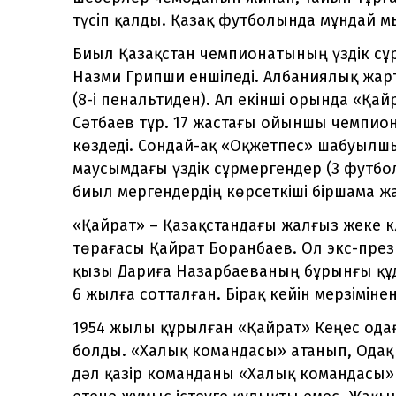
түсіп қалды. Қазақ футболында мұндай м
Биыл Қазақстан чемпионатының үздік сұ
Назми Грипши еншіледі. Албаниялық жарт
(8-і пенальтиден). Ал екінші орында «Қ
Сәтбаев тұр. 17 жастағы ойыншы чемпион
көздеді. Сондай-ақ «Оқжетпес» шабуылшы
маусымдағы үздік сұрмергендер (3 футбол
биыл мергендердің көрсеткіші біршама ж
«Қайрат» – Қазақстандағы жалғыз жеке к
төрағасы Қайрат Боранбаев. Ол экс-пре
қызы Дариға Назарбаеваның бұрынғы құд
6 жылға сотталған. Бірақ кейін мерзімін
1954 жылы құрылған «Қайрат» Кеңес одағ
болды. «Халық командасы» атанып, Одақ
дәл қазір команданы «Халық командасы»