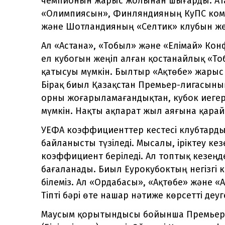
чемпионын жарыс жолынан шығарды. Ат
«Олимпиясын», Финляндияның КуПС ком
және Шотландияның «Селтик» клубын же
Ал «Астана», «Тобыл» және «Елімай» Кон
ел кубогын жеңіп алған қостанайлық «То
қатысуы мүмкін. Былтыр «Ақтөбе» жарыс
Бірақ биыл Қазақстан Премьер-лигасыны
орны жоғарыламағандықтан, кубок иегер
мүмкін. Нақты ақпарат жыл аяғына қарай 
УЕФА коэффициенттер кестесі клубтарды
байланысты түзіледі. Мысалы, іріктеу кезе
коэффициент беріледі. Ал топтық кезеңдег
бағаланады. Биыл Еурокубоктың негізгі 
білеміз. Ал «Ордабасы», «Ақтөбе» және «А
Тіпті бәрі өте нашар нәтиже көрсетті деуге
Маусым қорытындысы бойынша Премьер-ли