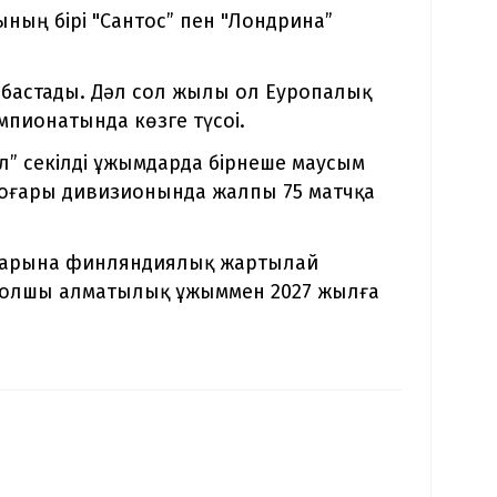
ының бірі "Сантос” пен "Лондрина”
астады. Дәл сол жылы ол Eуропалық
пионатында көзге түсоі.
л” секілді ұжымдарда бірнеше маусым
жоғары дивизионында жалпы 75 матчқа
қатарына финляндиялық жартылай
болшы алматылық ұжыммен 2027 жылға