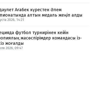
дәулет Ағабек күрестен Әлем
пионатында алтын медаль жеңіп алды
уста 2026, 14:21
цияда футбол турнирінен кейін
опиялық жасөспірімдер командасы із-
сіз жоғалды
юля 2026, 09:47