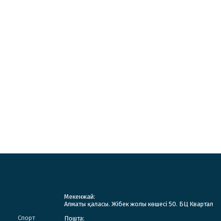
Мекенжай:
Алматы қаласы. Жібек жолы көшесі 50. БЦ Квартал
Спорт
Пошта: