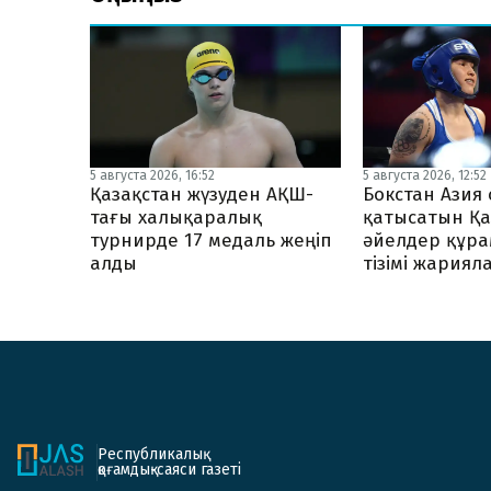
5 августа 2026, 16:52
5 августа 2026, 12:52
Қазақстан жүзуден АҚШ-
Бокстан Ази
тағы халықаралық
қатысатын Қа
турнирде 17 медаль жеңіп
әйелдер құр
алды
тізімі жария
Республикалық
қоғамдық-саяси газеті