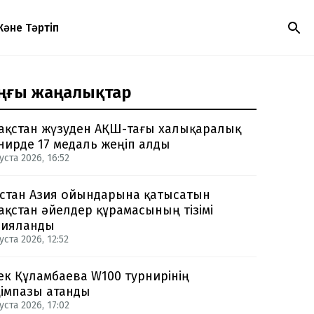
Және Тәртіп
ңғы жаңалықтар
ақстан жүзуден АҚШ-тағы халықаралық
нирде 17 медаль жеңіп алды
уста 2026, 16:52
стан Азия ойындарына қатысатын
ақстан әйелдер құрамасының тізімі
рияланды
уста 2026, 12:52
ек Құламбаева W100 турнирінің
імпазы атанды
уста 2026, 17:02