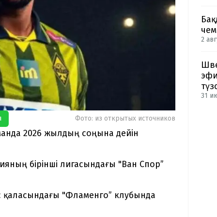
Бақ
чем
2 авг
Шве
эфи
түз
31 и
я
Фото: из открытых источников
анда 2026 жылдың соңына дейін
ияның бірінші лигасындағы "Ван Спор”
с қаласындағы "Фламенго” клубында