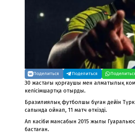
Поделиться
Поделиться
Поделитьс
З0 жастағы қорғаушы мен алматылық ком
келісімшартқа отырды.
Бразилиялық футболшы бұған дейін Түрк
сапында ойнап, 11 матч өткізді.
Ал кәсіби мансабын 2015 жылы Гуаралью
бастаған.