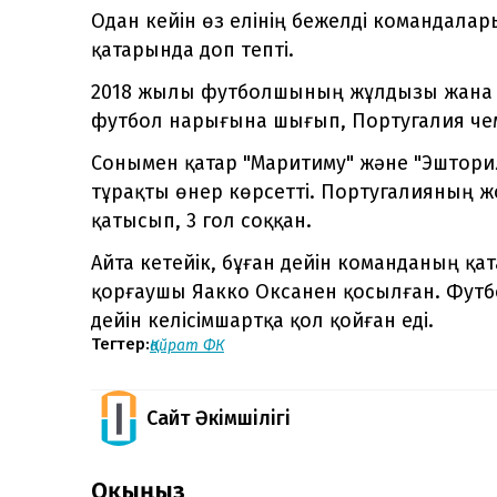
Одан кейін өз елінің бежелді командалар
қатарында доп тепті.
2018 жылы футболшының жұлдызы жана б
футбол нарығына шығып, Португалия чем
Сонымен қатар "Маритиму" және "Эштори
тұрақты өнер көрсетті. Португалияның 
қатысып, 3 гол соққан.
Айта кетейік, бұған дейін команданың 
қорғаушы Яакко Оксанен қосылған. Фут
дейін келісімшартқа қол қойған еді.
Тегтер:
Қайрат ФК
Сайт Әкімшілігі
Оқыңыз