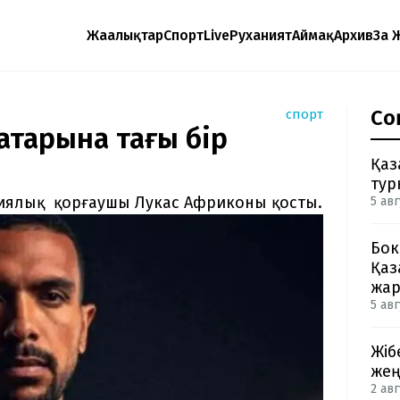
Жаңалықтар
Спорт
Live
Руханият
Аймақ
Архив
Заң 
Со
спорт
қатарына тағы бір
Қаз
тур
лиялық қорғаушы Лукас Африконы қосты.
5 авг
Бок
Қаз
жа
5 авг
Жіб
жең
2 авг