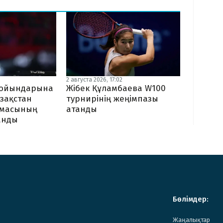
2 августа 2026, 17:02
Жібек Құламбаева W100
я ойындарына
турнирінің жеңімпазы
зақстан
атанды
амасының
ланды
Бөлімдер:
Жаңалықтар