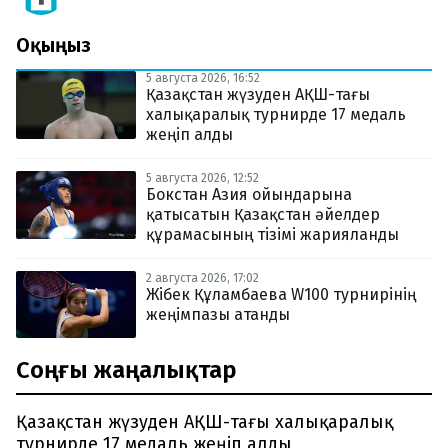
Оқыңыз
5 августа 2026, 16:52
Қазақстан жүзуден АҚШ-тағы
халықаралық турнирде 17 медаль
жеңіп алды
5 августа 2026, 12:52
Бокстан Азия ойындарына
қатысатын Қазақстан әйелдер
құрамасының тізімі жарияланды
2 августа 2026, 17:02
Жібек Құламбаева W100 турнирінің
жеңімпазы атанды
Соңғы жаңалықтар
Қазақстан жүзуден АҚШ-тағы халықаралық
турнирде 17 медаль жеңіп алды