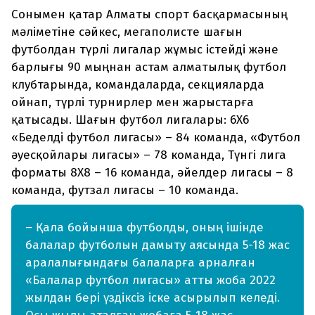
Сонымен қатар Алматы спорт басқармасының
мәліметіне сәйкес, мегаполисте шағын
футболдан түрлі лигалар жұмыс істейді және
барлығы 90 мыңнан астам алматылық футбол
клубтарында, командаларда, секцияларда
ойнап, түрлі турнирлер мен жарыстарға
қатысады. Шағын футбол лигалары: 6Х6
«Беделді футбол лигасы» – 84 команда, «Футбол
әуесқойлары лигасы» – 78 команда, Түнгі лига
форматы 8Х8 – 16 команда, әйелдер лигасы – 8
команда, футзал лигасы – 10 команда.
– Қала бойынша футболды, оның ішінде
балалар футболын дамыту аясында 5-18 жас
аралалығындағы балаларға арналған
«Балалар футбол лигасы» атты жоба 2022
жылдан бері үздіксіз іске асырылып келеді.