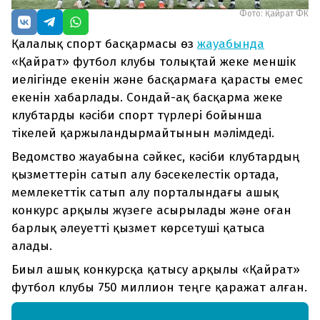
Фото: Қайрат ФК
Қалалық спорт басқармасы өз
жауабында
«Қайрат» футбол клубы толықтай жеке меншік
иелігінде екенін және басқармаға қарасты емес
екенін хабарлады. Сондай-ақ басқарма жеке
клубтарды кәсіби спорт түрлері бойынша
тікелей қаржыландырмайтынын мәлімдеді.
Ведомство жауабына сәйкес, кәсіби клубтардың
қызметтерін сатып алу бәсекелестік ортада,
мемлекеттік сатып алу порталындағы ашық
конкурс арқылы жүзеге асырылады және оған
барлық әлеуетті қызмет көрсетуші қатыса
алады.
Биыл ашық конкурсқа қатысу арқылы «Қайрат»
футбол клубы 750 миллион теңге қаражат алған.