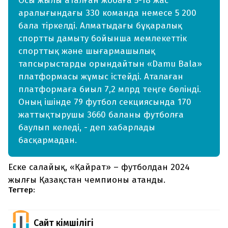
Осы жылы аталған жобаға 5-18 жас
аралығындағы 330 команда немесе 5 200
бала тіркелді. Алматыдағы бұқаралық
спортты дамыту бойынша мемлекеттік
спорттық және шығармашылық
тапсырыстарды орындайтын «Damu Bala»
платформасы жұмыс істейді. Аталаған
платформаға биыл 7,2 млрд теңге бөлінді.
Оның ішінде 79 футбол секциясында 170
жаттықтырушы 3660 баланы футболға
баулып келеді, - деп хабарлады
басқармадан.
Еске салайық, «Қайрат» – футболдан 2024
жылғы Қазақстан чемпионы атанды.
Тегтер:
Сайт Әкімшілігі