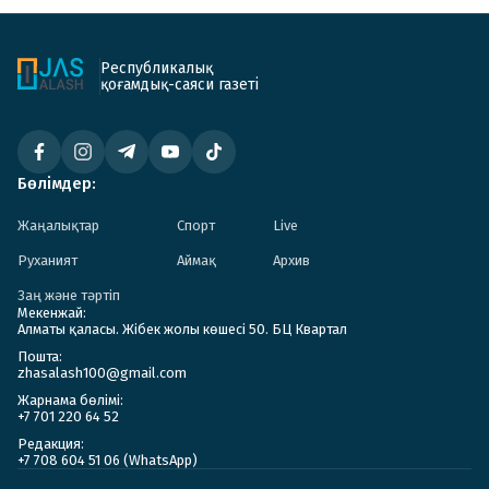
Республикалық
қоғамдық-саяси газеті
Бөлімдер:
Жаңалықтар
Спорт
Live
Руханият
Аймақ
Архив
Заң және тәртіп
Мекенжай:
Алматы қаласы. Жібек жолы көшесі 50. БЦ Квартал
Пошта:
zhasalash100@gmail.com
Жарнама бөлімі:
+7 701 220 64 52
Редакция:
+7 708 604 51 06 (WhatsApp)