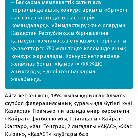
– Басқарма мемлекеттік сатып алу
порталында ашық конкурс арқылы «Әртүрлі
жас санаттарындағы жасөспірім
командаларды ұйымдастыру және олардың
Қазақстан Республикасы біріншілігіне
қатысуын қамтамасыз ету қызметтері» атты
қызметтерге 750 млн теңге көлемінде ашық
конкурс жариялады. Конкурс нәтижесінде
жеңімпаз болып «Қайрат» ФК ЖШС
анықталды, - делінген басқарма
жауабында.
Айта кеткен жөн, 1994 жылы құрылған Алматы
футбол федерациясының құрамында бүгінгі күні
Қазақстан Премьер-лигасында өнер көрсететін
«Қайрат» футбол клубы, І лигадағы «Қайрат-
Жастар», «Хан Тенгри», 2 лигадағы «АҚАС», «Жас
Қыран», «ҚазАСТ» клубтары бар.