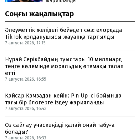
жарияланды
Соңғы жаңалықтар
Әлеуметтік желідегі бейәдеп сөз: елордада
TikTok қолданушысы жауапқа тартылды
7 августа 2026, 17:15
Нұрай Серікбайдың туыстары 10 миллиард
теңге көлемінде моральдық өтемақы талап
етті
7 августа 2026, 16:55
Қайсар Қамзадан кейін: Pin Up ісі бойынша
тағы бір блогерге іздеу жарияланды
7 августа 2026, 16:43
Өз сайлау учаскеңізді қалай оңай табуға
болады?
7 августа 2026, 16:33