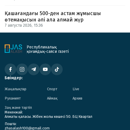
Қашағандағы 500-ден астам жұмысшы
өтемақысын әлі ала алмай жүр
7 августа 2026, 15:36
Республикалық
қоғамдық-саяси газеті
Бөлімдер:
Жаңалықтар
Спорт
Live
Руханият
Аймақ
Архив
Заң және тәртіп
Мекенжай:
Алматы қаласы. Жібек жолы көшесі 50. БЦ Квартал
Пошта:
zhasalash100@gmail.com