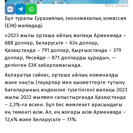
Фото: pixabay
Бұл туралы Еуразиялық экономикалық комиссия
(ЕЭК) мәлімдеді.
«2023 жылы орташа айлық жалақы Арменияда –
688 доллар, Беларусьте – 634 доллар,
Қазақстанда – 791 доллар, Қырғызстанда – 379
доллар, Ресейде – 871 долларды құрады», —
делінген ЕЭК хабарламасында.
Ақпаратқа сәйкес, орташа айлық номиналды
және нақты (тауарлар мен қызметтерге тұтыну
бағаларының индексіне түзетілген) жалақы 2023
жылы 2022 жылмен салыстырғанда Қазақстанда
– 2,3%-ға өскен. Бұл бес мемлекет арасындағы
ең төменгі өсім. Ал, ең жоғары өсім Арменияда –
12,4% және Беларусьте – 11%.