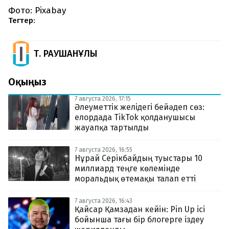
Фото: Pixabay
Тегтер:
Т. РАУШАНҰЛЫ
Оқыңыз
7 августа 2026, 17:15
Әлеуметтік желідегі бейәдеп сөз:
елордада TikTok қолданушысы
жауапқа тартылды
7 августа 2026, 16:55
Нұрай Серікбайдың туыстары 10
миллиард теңге көлемінде
моральдық өтемақы талап етті
7 августа 2026, 16:43
Қайсар Қамзадан кейін: Pin Up ісі
бойынша тағы бір блогерге іздеу