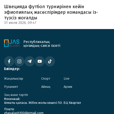
Швецияда футбол турнирінен кейін
эфиопиялық жасөспірімдер командасы із-
түзсіз жоғалды
31 июля 2026, 09:47
Республикалық
қоғамдық-саяси газеті
Бөлімдер:
Жаңалықтар
Спорт
Live
Руханият
Аймақ
Архив
Заң және тәртіп
Мекенжай:
Алматы қаласы. Жібек жолы көшесі 50. БЦ Квартал
Пошта:
zhasalash100@gmail.com