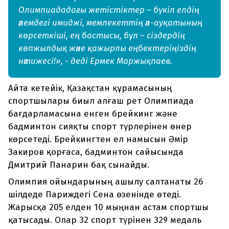
Олимпиададағы жетістіктер – бүкіл елдің
әлемдегі имиджі, мемлекеттің әл-ауқатының
көрсеткіші, ең бастысы, бұл – сіздердің
көпжылдық және қажырлы еңбектеріңіздің
нәтижесі!», - деді Ермек Маржықпаев.
Айта кетейік, Қазақстан құрамасының
спортшылары биыл алғаш рет Олимпиада
бағдарламасына енген брейкинг және
бадминтон сияқты спорт түрлерінен өнер
көрсетеді. Брейкингтен ел намысын Әмір
Закиров қорғаса, бадминтон сайысында
Дмитрий Панарин бақ сынайды.
Олимпия ойындарының ашылу салтанаты 26
шілдеде Париждегі Сена өзенінде өтеді.
Жарысқа 205 елден 10 мыңнан астам спортшы
қатысады. Олар 32 спорт түрінен 329 медаль