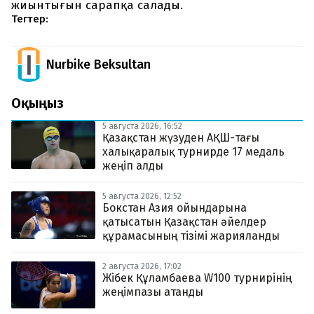
жиынтығын сарапқа салады.
Тегтер:
Nurbike Beksultan
Оқыңыз
5 августа 2026, 16:52
Қазақстан жүзуден АҚШ-тағы
халықаралық турнирде 17 медаль
жеңіп алды
5 августа 2026, 12:52
Бокстан Азия ойындарына
қатысатын Қазақстан әйелдер
құрамасының тізімі жарияланды
2 августа 2026, 17:02
Жібек Құламбаева W100 турнирінің
жеңімпазы атанды