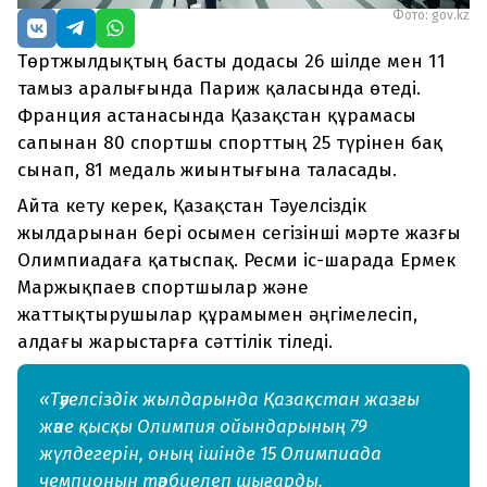
Фото: gov.kz
Төртжылдықтың басты додасы 26 шілде мен 11
тамыз аралығында Париж қаласында өтеді.
Франция астанасында Қазақстан құрамасы
сапынан 80 спортшы спорттың 25 түрінен бақ
сынап, 81 медаль жиынтығына таласады.
Айта кету керек, Қазақстан Тәуелсіздік
жылдарынан бері осымен сегізінші мәрте жазғы
Олимпиадаға қатыспақ. Ресми іс-шарада Ермек
Маржықпаев спортшылар және
жаттықтырушылар құрамымен әңгімелесіп,
алдағы жарыстарға сәттілік тіледі.
«Тәуелсіздік жылдарында Қазақстан жазғы
және қысқы Олимпия ойындарының 79
жүлдегерін, оның ішінде 15 Олимпиада
чемпионын тәрбиелеп шығарды.