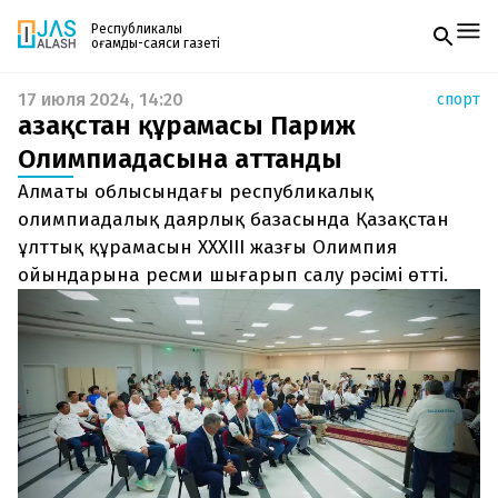
Республикалық
қоғамдық-саяси газеті
17 июля 2024, 14:20
спорт
Жаңалықтар
Қазақстан құрамасы Париж
Спорт
Газетке жазылу
Live
Олимпиадасына аттанды
PDF форматтағы газетті ай сайын электронды
Руханият
Алматы облысындағы республикалық
поштаңызға алып отырыңыз. Жаңа нөмір
Аймақ
шыққан сәтте сізге бірден жіберіледі. Тек email
олимпиадалық даярлық базасында Қазақстан
Архив
енгізіңіз, біз қалғанын өзіміз жібереміз.
Заң және тәртіп
ұлттық құрамасын XXXIII жазғы Олимпия
ойындарына ресми шығарып салу рәсімі өтті.
Редакциямен байланыс
+7 708 604 51 06
Жарнама бөлімі
+7 701 220 64 52
Пошта
zhasalash100@gmail.com