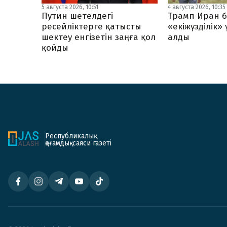
5 августа 2026, 10:51
4 августа 2026, 10:35
Путин шетелдегі
Трамп Иран б
ресейліктерге қатысты
«екіжүзділік»
шектеу енгізетін заңға қол
алды
қойды
Республикалық
қоғамдық-саяси газеті