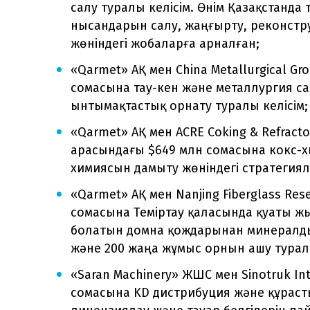
салу туралы келісім. Өнім Қазақстанда
нысандарын салу, жаңғырту, реконстр
жөніндегі жобаларға арналған;
«Qarmet» АҚ мен China Metallurgical Gr
сомасына тау-кен және металлургия са
ынтымақтастық орнату туралы келісім;
«Qarmet» АҚ мен ACRE Coking & Refractor
арасындағы $649 млн сомасына кокс-хи
химиясын дамыту жөніндегі стратегиял
«Qarmet» АҚ мен Nanjing Fiberglass Re
сомасына Теміртау қаласында қуаты ж
болатын домна қождарынан минералды
және 200 жаңа жұмыс орнын ашу туралы
«Saran Machinery» ЖШС мен Sinotruk In
сомасына KD дистрибуция және құрас