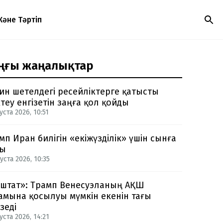
Және Тәртіп
ңғы жаңалықтар
ин шетелдегі ресейліктерге қатысты
теу енгізетін заңға қол қойды
уста 2026, 10:51
мп Иран билігін «екіжүзділік» үшін сынға
ды
уста 2026, 10:35
-штат»: Трамп Венесуэланың АҚШ
амына қосылуы мүмкін екенін тағы
зеді
уста 2026, 14:21