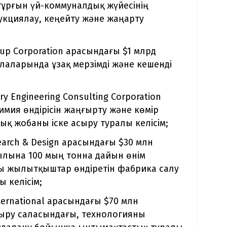
 тұрғын үй-коммуналдық жүйесінің
укциялау, кеңейту және жаңарту
oup Corporation арасындағы $1 млрд
лаларында ұзақ мерзімді және кешенді
y Engineering Consulting Corporation
мия өндірісін жаңғырту және көмір
ық жобаны іске асыру туралы келісім;
search & Design арасындағы $30 млн
ылына 100 мың тонна дайын өнім
 жылытқыштар өндіретін фабрика салу
 келісім;
ternational арасындағы $70 млн
тыру саласындағы, технологияны