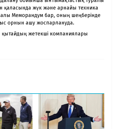
айдалану бойынша ынтымақтастық туралы
ран қаласында жүк және арнайы техника
уралы Меморандум бар, оның шеңберінде
мыс орнын ашу жоспарлануда.
а қытайдың жетекші компаниялары