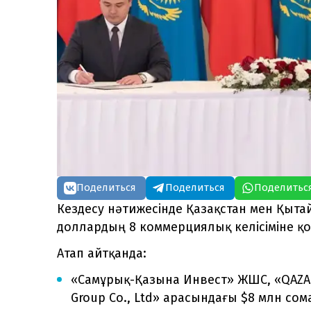
Поделиться
Поделиться
Поделитьс
Кездесу нәтижесінде Қазақстан мен Қыт
доллардың 8 коммерциялық келісіміне қ
Атап айтқанда:
«Самұрық-Қазына Инвест» ЖШС, «QAZAQ
Group Co., Ltd» арасындағы $8 млн сом