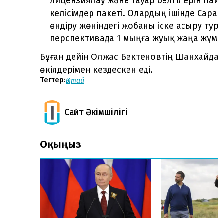
лицензиялау және тауар белгілерін п
келісімдер пакеті. Олардың ішінде Са
өндіру жөніндегі жобаны іске асыру т
перспективада 1 мыңға жуық жаңа жұ
Бұған дейін Олжас Бектеновтің Шанхайд
өкілдерімен кездескен еді.
Тегтер:
Қытай
Сайт Әкімшілігі
Оқыңыз