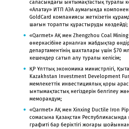
саласындағы ынтымақтастық туралы ке
«Алатау» ИТП АЭА аумағында компонен
GoldCard компаниясы жеткізетін құрам
шағын торапты құрастыруды көздейді;
«Qarmet» АҚ мен Zhengzhou Coal Minin
өнеркәсібіне арналған жабдықтар өнді
департаментінің шахталары үшін $70 
кешендер сатып алу туралы келісім;
ҚР Ұлттық экономика министрлігі, Қыта
Kazakhstan Investment Development Fu
мемлекеттік инвестициялық қоры арас
ынтымақтастық негіздерін белгілеу жөні
меморандум;
«Qarmet» АҚ мен Xinxing Ductile Iron Pi
сомасына Қазақстан Республикасында
графиті бар беріктігі жоғары шойынн