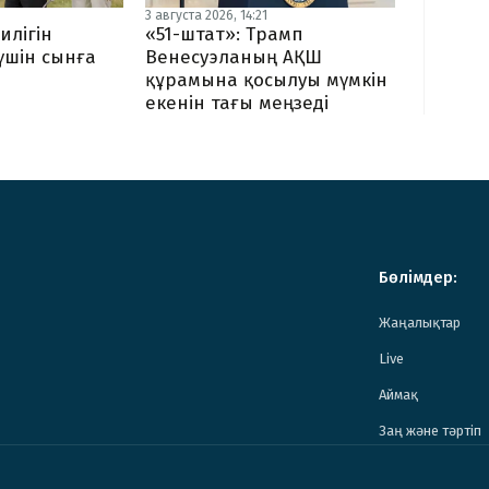
3 августа 2026, 14:21
илігін
«51-штат»: Трамп
 үшін сынға
Венесуэланың АҚШ
құрамына қосылуы мүмкін
екенін тағы меңзеді
Бөлімдер:
Жаңалықтар
Live
Аймақ
Заң және тәртіп