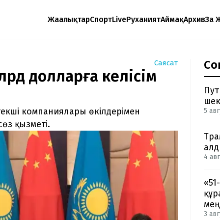
Жаңалықтар
Спорт
Live
Руханият
Аймақ
Архив
Заң 
Со
Саясат
млрд долларға келісім
Пут
шек
екші компаниялары өкілдерімен
5 авг
сөз қызметі.
Тра
ал
4 авг
«51
құр
мең
3 авг