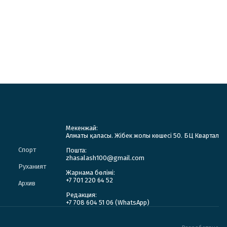
Мекенжай:
Алматы қаласы. Жібек жолы көшесі 50. БЦ Квартал
Спорт
Пошта:
zhasalash100@gmail.com
Руханият
Жарнама бөлімі:
+7 701 220 64 52
Архив
Редакция:
+7 708 604 51 06 (WhatsApp)