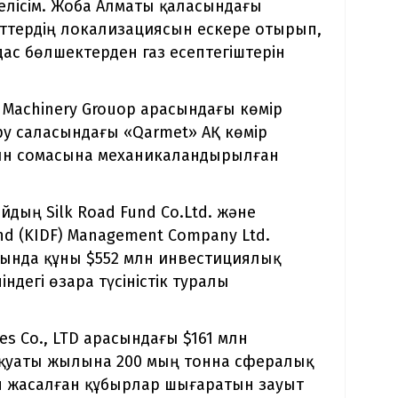
лісім. Жоба Алматы қаласындағы
ттердің локализациясын ескере отырып,
дас бөлшектерден газ есептегіштерін
g Machinery Grouop арасындағы көмір
ру саласындағы «Qarmet» АҚ көмір
млн сомасына механикаландырылған
йдың Silk Road Fund Co.Ltd. және
nd (KIDF) Management Company Ltd.
ында құны $552 млн инвестициялық
ндегі өзара түсіністік туралы
pes Co., LTD арасындағы $161 млн
 қуаты жылына 200 мың тонна сфералық
ан жасалған құбырлар шығаратын зауыт