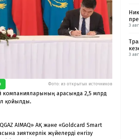
Ник
пре
3 авг
Тра
кез
3 авг
я
Фото: из открытых источников
ай компанияларының арасында 2,5 млрд
ол қойылды.
GAZ AIMAQ» АҚ және «Goldcard Smart
асына зияткерлік жүйелерді енгізу