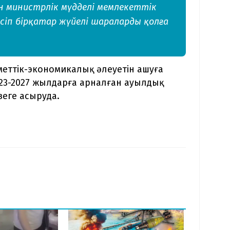
н министрлік мүдделі мемлекеттік
сіп бірқатар жүйелі шараларды қолға
еттік-экономикалық әлеуетін ашуға
23-2027 жылдарға арналған ауылдық
еге асыруда.