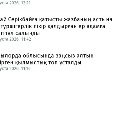
уста 2026, 12:21
ай Серікбайға қатысты жазбаның астына
түршігерлік пікір қалдырған ер адамға
ппұл салынды
уста 2026, 11:42
ылорда облысында заңсыз алтын
ірген қылмыстық топ ұсталды
уста 2026, 11:14