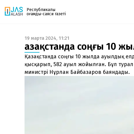
Республикалық
қоғамдық-саяси газеті
19 марта 2024, 11:21
Газетке жазылу
Қазақстанда соңғы 10 ж
PDF форматтағы газетті ай сайын электронды
поштаңызға алып отырыңыз. Жаңа нөмір
Қазақстанда соңғы 10 жылда ауылдық елд
шыққан сәтте сізге бірден жіберіледі. Тек email
қысқарып, 582 ауыл жойылған. Бұл тура
енгізіңіз, біз қалғанын өзіміз жібереміз.
министрі Нұрлан Байбазаров баяндады.