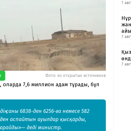
7 авг
Нұр
жан
айы
7 авг
Қыз
өнд
7 авг
я
Фото: из открытых источников
, оларда 7,6 миллион адам тұрады, бұл
ің саны 6838-ден 6256-ға немесе 582
0-ден аспайтын ауылдар қысқарды,
қарайды»— деді министр.