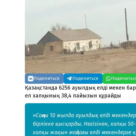
Поделиться
Поделиться
Поделитьс
Қазақстанда 6256 ауылдық елді мекен бар
ел халқының 38,4 пайызын құрайды
«Соңғы 10 жылда ауылдық елді мекендерд
бірлікке қысқарды. Негізінен, халқы 5
халқы жақын маңдағы елді мекендерге 