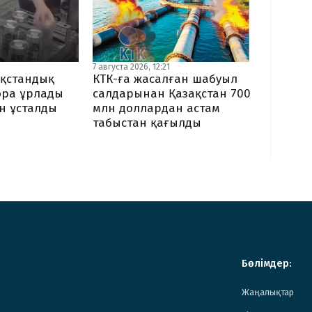
7 августа 2026, 12:21
ақстандық
КТК-ға жасалған шабуыл
ора ұрлады
салдарынан Қазақстан 700
ен ұсталды
млн доллардан астам
табыстан қағылды
Бөлімдер:
Жаңалықтар