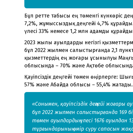
Бұл ретте табысы ең төменгі күнкөріс де
7,2%, жұмыссыздық деңгейі 4,7% құрайды
үлесі 33% немесе 1,2 млн адамды құрайды
2023 жылы ауылдарды негізгі қызметтерм
бұл 2022 жылмен салыстырғанда 2,1 пунк
қызметтердің ең жоғары ұсынылуы Маңғы
облысында – 70% және Ақтөбе облысында
Қауіпсіздік деңгейі төмен өңірлерге: Шы
57% және Абайда облысы – 55,4% жатады.
«Сонымен, қауіпсіздік деңгейі жоғары а
бұл 2022 жылмен салыстырғанда 169 бі
төмен ауылдардың үлесі 1676 ауылдан 1
тұрғындарының өмір сүру сапасын жақ