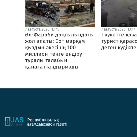
7 августа 2026, 13:17
7 августа 2026, 13:45
Пхукетте қаз
Әл-Фараби даңғылындағы
турист қарас
жол апаты: Сот марқұм
деген күдікп
қыздың әкесінің 100
миллион теңге өндіру
туралы талабын
қанағаттандырмады
Республикалық
қоғамдық-саяси газеті