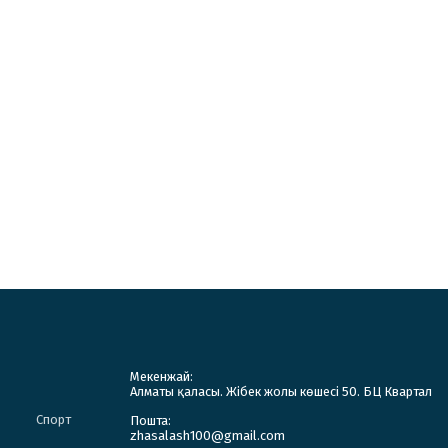
Мекенжай:
Алматы қаласы. Жібек жолы көшесі 50. БЦ Квартал
Спорт
Пошта:
zhasalash100@gmail.com