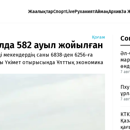
Жаңалықтар
Спорт
Live
Руханият
Аймақ
Архив
Заң 
Со
Қоғам
ылда 582 ауыл жойылған
Әл-
і мекендердің саны 6838-ден 6256-ға
мар
лы Үкімет отырысында Ұлттық экономика
өнд
7 авг
Пху
ұрл
7 авг
КТК
Қаз
қағ