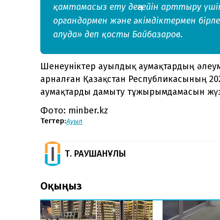
қамтамасыз ету деңгейін арттыру үші
органдармен және әкімдіктермен бірле
алуда» деп қосты Байбазаров.
Шенеуніктер ауылдық аумақтардың әлеум
арналған Қазақстан Республикасының 20
аумақтарды дамыту тұжырымдамасын жүз
Фото: minber.kz
Тегтер:
Ауыл
Т. РАУШАНҰЛЫ
Оқыңыз