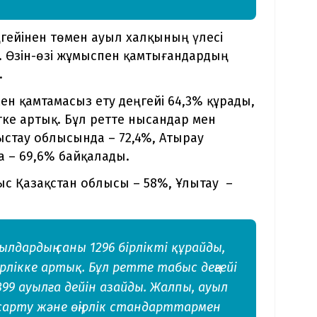
ңгейінен төмен ауыл халқының үлесі
. Өзін-өзі жұмыспен қамтығандардың
.
ен қамтамасыз ету деңгейі 64,3% құрады,
тке артық. Бұл ретте нысандар мен
стау облысында – 72,4%, Атырау
 – 69,6% байқалады.
ғыс Қазақстан облысы – 58%, Ұлытау –
уылдардың саны 1296 бірлікті құрайды,
рлікке артық. Бұл ретте табыс деңгейі
399 ауылға дейін азайды. Жалпы, ауыл
сарту және өңірлік стандарттармен