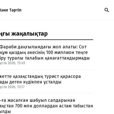
Және Тәртіп
ңғы жаңалықтар
Фараби даңғылындағы жол апаты: Сот
құм қыздың әкесінің 100 миллион теңге
іру туралы талабын қанағаттандырмады
уста 2026, 13:45
кетте қазақстандық турист қарасора
ады деген күдікпен ұсталды
уста 2026, 13:17
-ға жасалған шабуыл салдарынан
ақстан 700 млн доллардан астам табыстан
ылды