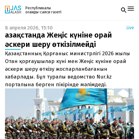
Республикалық
қоғамдық-саяси газеті
8 апреля 2026, 15:10
Live
Жаңалықтар
Қазақстанда Жеңіс күніне орай
Спорт
Газетке жазылу
Live
әскери шеру өткізілмейді
PDF форматтағы газетті ай сайын электронды
Руханият
Қазақстанның Қорғаныс министрлігі 2026 жылы
поштаңызға алып отырыңыз. Жаңа нөмір
Аймақ
шыққан сәтте сізге бірден жіберіледі. Тек email
Отан қорғаушылар күні мен Жеңіс күніне орай
Архив
енгізіңіз, біз қалғанын өзіміз жібереміз.
Заң және тәртіп
әскери шеру өткізу жоспарланбағанын
хабарлады. Бұл туралы ведомство Nur.kz
Редакциямен байланыс
порталына берген пікірінде мәлімдеді.
+7 708 604 51 06
Жарнама бөлімі
+7 701 220 64 52
Пошта
zhasalash100@gmail.com