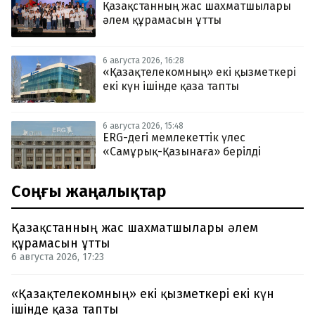
Қазақстанның жас шахматшылары
әлем құрамасын ұтты
6 августа 2026, 16:28
«Қазақтелекомның» екі қызметкері
екі күн ішінде қаза тапты
6 августа 2026, 15:48
ERG-дегі мемлекеттік үлес
«Самұрық-Қазынаға» берілді
Соңғы жаңалықтар
Қазақстанның жас шахматшылары әлем
құрамасын ұтты
6 августа 2026, 17:23
«Қазақтелекомның» екі қызметкері екі күн
ішінде қаза тапты