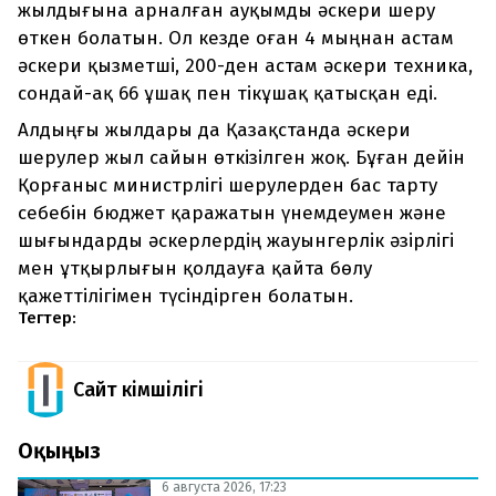
жылдығына арналған ауқымды әскери шеру
өткен болатын. Ол кезде оған 4 мыңнан астам
әскери қызметші, 200-ден астам әскери техника,
сондай-ақ 66 ұшақ пен тікұшақ қатысқан еді.
Алдыңғы жылдары да Қазақстанда әскери
шерулер жыл сайын өткізілген жоқ. Бұған дейін
Қорғаныс министрлігі шерулерден бас тарту
себебін бюджет қаражатын үнемдеумен және
шығындарды әскерлердің жауынгерлік әзірлігі
мен ұтқырлығын қолдауға қайта бөлу
қажеттілігімен түсіндірген болатын.
Тегтер:
Сайт Әкімшілігі
Оқыңыз
6 августа 2026, 17:23