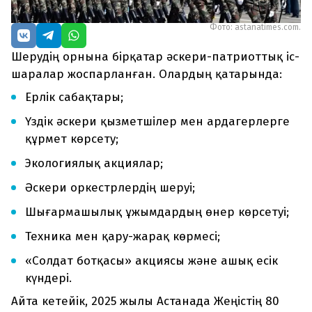
Фото: astanatimes.com.
Шерудің орнына бірқатар әскери-патриоттық іс-
шаралар жоспарланған. Олардың қатарында:
Ерлік сабақтары;
Үздік әскери қызметшілер мен ардагерлерге
құрмет көрсету;
Экологиялық акциялар;
Әскери оркестрлердің шеруі;
Шығармашылық ұжымдардың өнер көрсетуі;
Техника мен қару-жарақ көрмесі;
«Солдат ботқасы» акциясы және ашық есік
күндері.
Айта кетейік, 2025 жылы Астанада Жеңістің 80