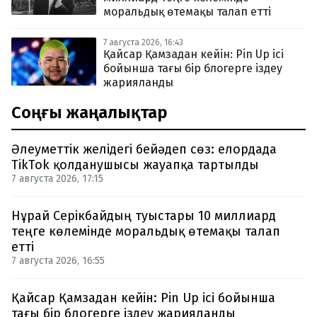
моральдық өтемақы талап етті
7 августа 2026, 16:43
Қайсар Қамзадан кейін: Pin Up ісі
бойынша тағы бір блогерге іздеу
жарияланды
Соңғы жаңалықтар
Әлеуметтік желідегі бейәдеп сөз: елордада
TikTok қолданушысы жауапқа тартылды
7 августа 2026, 17:15
Нұрай Серікбайдың туыстары 10 миллиард
теңге көлемінде моральдық өтемақы талап
етті
7 августа 2026, 16:55
Қайсар Қамзадан кейін: Pin Up ісі бойынша
тағы бір блогерге іздеу жарияланды