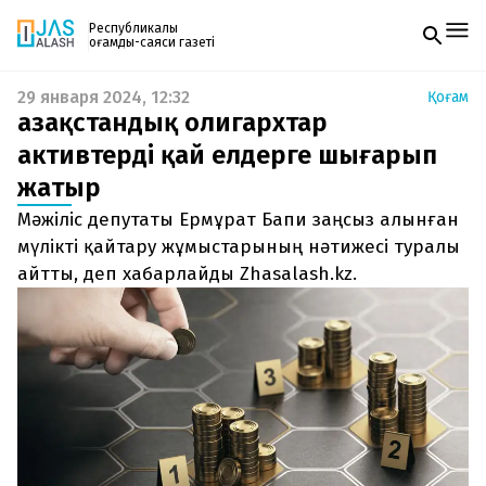
Республикалық
қоғамдық-саяси газеті
29 января 2024, 12:32
Қоғам
Жаңалықтар
Қазақстандық олигархтар
Спорт
Газетке жазылу
Live
активтерді қай елдерге шығарып
PDF форматтағы газетті ай сайын электронды
Руханият
жатыр
поштаңызға алып отырыңыз. Жаңа нөмір
Аймақ
шыққан сәтте сізге бірден жіберіледі. Тек email
Архив
Мәжіліс депутаты Ермұрат Бапи заңсыз алынған
енгізіңіз, біз қалғанын өзіміз жібереміз.
Заң және тәртіп
мүлікті қайтару жұмыстарының нәтижесі туралы
айтты, деп хабарлайды Zhasalash.kz.
Редакциямен байланыс
+7 708 604 51 06
Жарнама бөлімі
+7 701 220 64 52
Пошта
zhasalash100@gmail.com