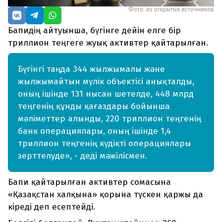
Фото: из открытых источников
Бапидің айтуынша, бүгінге дейін елге бір
триллион теңгеге жуық активтер қайтарылған.
Бүгінгі таңда 344 жылжымалы және
жылжымайтын мүлік объектісі анықталды,
оның ішінде 131 нысан шетелде, 448 млрд
теңгенің құнды қағаздары бойынша
мәліметтер алынды, 220 триллион теңгенің
банк операциялары, оның ішінде 1,4
триллион теңгенің күдікті операциялары
зерттелуде», - деді мәжілісмен.
Бапи қайтарылған активтер сомасына
«Қазақстан халқына» қорына түскен қаржы да
кіреді деп есептейді.