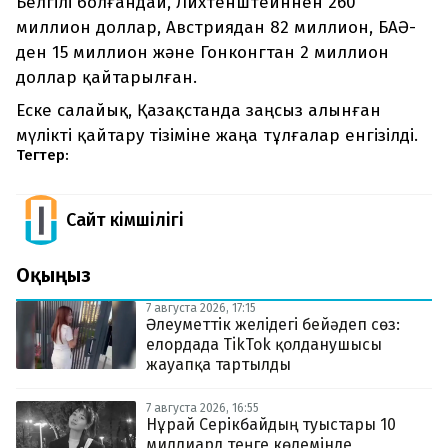
Белгілі болғандай, Лихтенштейннен 260
миллион доллар, Австриядан 82 миллион, БАӘ-
ден 15 миллион және Гонконгтан 2 миллион
доллар қайтарылған.
Еске салайық, Қазақстанда заңсыз алынған
мүлікті қайтару тізіміне жаңа тұлғалар енгізілді.
Тегтер:
Сайт Әкімшілігі
Оқыңыз
7 августа 2026, 17:15
Әлеуметтік желідегі бейәдеп сөз:
елордада TikTok қолданушысы
жауапқа тартылды
7 августа 2026, 16:55
Нұрай Серікбайдың туыстары 10
миллиард теңге көлемінде