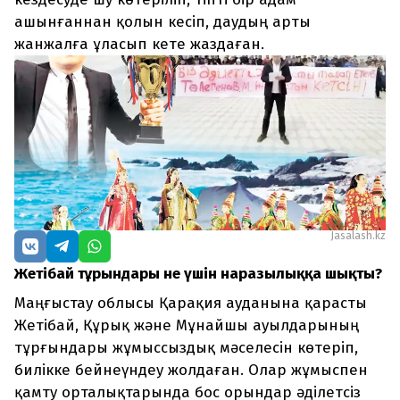
ашынғаннан қолын кесіп, даудың арты
жанжалға ұласып кете жаздаған.
Jasalash.kz
Жетібай тұрғындары не үшін наразылыққа шықты?
Маңғыстау облысы Қарақия ауданына қарасты
Жетібай, Құрық және Мұнайшы ауылдарының
тұрғындары жұмыссыздық мәселесін көтеріп,
билікке бейнеүндеу жолдаған. Олар жұмыспен
қамту орталықтарында бос орындар әділетсіз