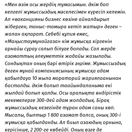
«Мен өзім осы жердің тумасымын. Әкім боп
келгелі жұмыссыздық мәселесімен күресіп келемін.
Ал «ваканцияны бизнес көзіне айналдырып
жіберген, таныс-тамырға кетіп жатыр» деген –
жалған ақпарат. Себебі құпия емес,
«Маңғыстаумұнайгазға» кім жұмысқа кіргенін
арнайы сұрау салып білуге болады. Сол жерде
азаматтың әлеуметтік жағдайы жазылады.
Сондықтан оның бәрі өтірік әңгіме. Жұмыссыздық
деген мұнай компаниясының жұмысқа адам
қабылдауға 10 жылға мораторий жариялағанынан
басталды. Әкім болып тағайындалғаныма
ек
і
жылдай болып қалды. Осы аралықта өндірістік
мекемелерге 300-дей адам жолдадық. Бірақ
жұмыссыздық кезегінде тұрған адам саны көп.
Мысалы, былтыр 1 800 азамат болса, оның 300-і
жұмысқа қабылданды. Ал биыл азаюдың орнына,
керісінше, 2 200-ге көбейді. Оның өзге де