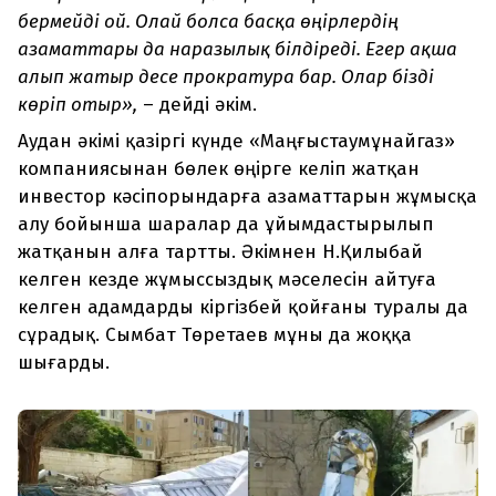
бермейді ғой. Олай болса басқа өңірлердің
азаматтары да наразылық білдіреді. Егер ақша
алып жатыр десе прократура бар. Олар бізді
көріп отыр»,
– дейді әкім.
Аудан әкімі қазіргі күнде «Маңғыстаумұнайгаз»
компаниясынан бөлек өңірге келіп жатқан
инвестор кәсіпорындарға азаматтарын жұмысқа
алу бойынша шаралар да ұйымдастырылып
жатқанын алға тартты. Әкімнен Н.Қилыбай
келген кезде жұмыссыздық мәселесін айтуға
келген адамдарды кіргізбей қойғаны туралы да
сұрадық. Сымбат Төретаев мұны да жоққа
шығарды.