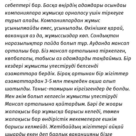
себептері бар. Басқа өңірдің адамдары осындағы
компанияларға жұмысқа орналасу үшін тіркеуге
тұрып алады. Компаниялардан жұмыс
ұсынылмайды емес, ұсынылады. Өкінішке қарай,
ваканция аз да, жұмыссыздар көп. Сондықтан
наразылықтар пайда болып тұр. Ауданда мансап
орталығы бар. Біз мансап орталығына тіркелген,
көпбалалы, табысы аз адамдарды таңдаймыз. Бір
кездері жұмысты үлестіруді белсенді
азаматтарға бердік. Бірақ артынан бір жігіттер
азаматтардан 3-5 млн теңгеден ақша алып
шатылды. Таныс-тамырын кіргізгендер де болды.
Мен әкім болып келгесін жұмысты үлестіруді
Мансап орталығына қайтардым. Бәрі де жоғары
жалақысы бар жұмысқа барғысы келеді, төмен
жалақысы бар өндірістік мекемелерге ешкім
барғысы келмейді. Жетібайдың жігіттері айқай
шығарды екен деп барлық ваканцияны бізге