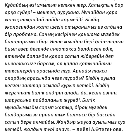
Құдайдың өзі ұмытып кеткен жер. Халықтың бар
арқа сүйері – мектеп, аурухана. Мұнайдан қара
халық ешқандай пайда көрмейді. Біздің
экологиядан жапа шегіп отырғанымыз өз алдына
бір проблема. Соның кесірінен қаншама мүгедек
балаларымыз бар. Неше жылдан бері өліп-талып
биыл әзер дегенде инвотакси бөлдірген едік,
өткенде баламды қалаға салып жіберейін деп
инвотаксиге барсам, ол қалаға қатынайтын
таксилердің арасында тұр. Арнайы такси
олардың арасында неге тұрады? Біздің ауылға
келген заттар осылай құрып кетеді. Біздің
жергілікті билік өндіріп алады да, кейін өзінің
шаруасына пайдаланып жүреді. Билік
мұнайымызды сорып жатыр, бірақ мүгедек
балдарымызға арнап тым болмаса бір бассейн
салып бере алмайды. Жаңбыр жауса ауылымыз суға
кетеді, жолдың түрі анау»,
– дейді А.Өтегенова.