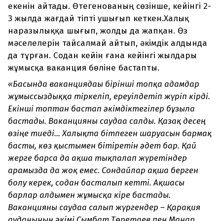
екенін айтады. Өтегенованың сөзінше, кейінгі 2-
3 жылда жағдай тіпті ушығып кеткен.Халық
наразылыққа шығып, жолды да жапқан. Өз
мәселелерін тайсалмай айтып, әкімдік алдында
да тұрған. Содан кейін ғана кейінгі жылдары
жұмысқа ваканция бөліне бастапты.
«Басында ваканциядағы бірінші топқа адамдар
жұмыссыздыққа тіркеліп, ереуілдетіп жүріп кірді.
Екінші топтан бастап әкімдіктегілер бұзыла
бастады. Ваканцияны саудаға салды. Қазақ десең
өзіңе тиеді... Халықта бітпеген шаруасын бармақ
басты, көз қыстымен бітіретін әдет бар. Қай
жерге барса да ақша тықпалап жүретіндер
арамызда да жоқ емес. Сондайлар ақша берген
болу керек, содан басталып кетті. Ақшасы
барлар алдымен жұмысқа кіре бастады.
Ваканцияны саудаға салып жүргендер – Қарақия
ауданының әкімі Сымбат Төретаев пен Манар