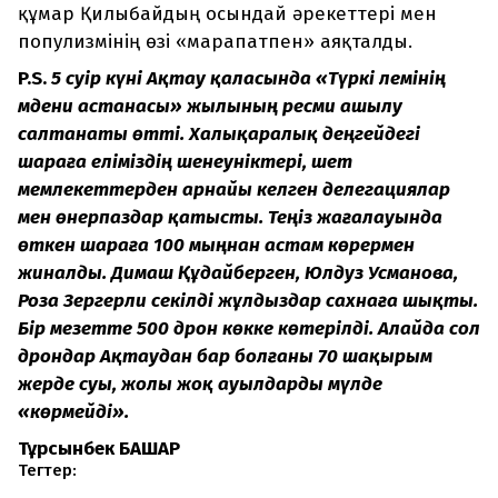
құмар Қилыбайдың осындай әрекеттері мен
популизмінің өзі «марапатпен» аяқталды.
P.S.
5 сәуір күні Ақтау қаласында «Түркі әлемінің
мәдени астанасы» жылының ресми ашылу
салтанаты өтті. Халықаралық деңгейдегі
шараға еліміздің шенеуніктері, шет
мемлекеттерден арнайы келген делегациялар
мен өнерпаздар қатысты. Теңіз жағалауында
өткен шараға 100 мыңнан астам көрермен
жиналды. Димаш Құдайберген, Юлдуз Усманова,
Роза Зергерли секілді жұлдыздар сахнаға шықты.
Бір мезетте 500 дрон көкке көтерілді. Алайда сол
дрондар Ақтаудан бар болғаны 70 шақырым
жерде суы, жолы жоқ ауылдарды мүлде
«көрмейді».
Тұрсынбек БАШАР
Тегтер: