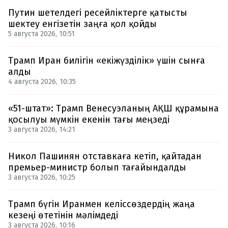
Путин шетелдегі ресейліктерге қатысты
шектеу енгізетін заңға қол қойды
5 августа 2026, 10:51
Трамп Иран билігін «екіжүзділік» үшін сынға
алды
4 августа 2026, 10:35
«51-штат»: Трамп Венесуэланың АҚШ құрамына
қосылуы мүмкін екенін тағы меңзеді
3 августа 2026, 14:21
Никол Пашинян отставкаға кетіп, қайтадан
премьер-министр болып тағайындалды
3 августа 2026, 10:25
Трамп бүгін Иранмен келіссөздердің жаңа
кезеңі өтетінін мәлімдеді
3 августа 2026, 10:16