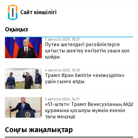
Сайт Әкімшілігі
Оқыңыз
5 августа 2026, 10:51
Путин шетелдегі ресейліктерге
қатысты шектеу енгізетін заңға қол
қойды
4 августа 2026, 10:35
Трамп Иран билігін «екіжүзділік»
үшін сынға алды
3 августа 2026, 14:21
«51-штат»: Трамп Венесуэланың АҚШ
құрамына қосылуы мүмкін екенін
тағы меңзеді
Соңғы жаңалықтар