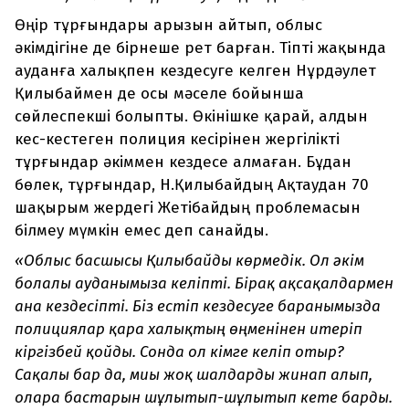
Өңір тұрғындары арызын айтып, облыс
әкімдігіне де бірнеше рет барған. Тіпті жақында
ауданға халықпен кездесуге келген Нұрдәулет
Қилыбаймен де осы мәселе бойынша
сөйлеспекші болыпты. Өкінішке қарай, алдын
кес-кестеген полиция кесірінен жергілікті
тұрғындар әкіммен кездесе алмаған. Бұдан
бөлек, тұрғындар, Н.Қилыбайдың Ақтаудан 70
шақырым жердегі Жетібайдың проблемасын
білмеу мүмкін емес деп санайды.
«Облыс басшысы Қилыбайды көрмедік. Ол әкім
болғалы ауданымызға келіпті. Бірақ ақсақалдармен
ғана кездесіпті. Біз естіп кездесуге барғанымызда
полициялар қара халықтың өңменінен итеріп
кіргізбей қойды. Сонда ол кімге келіп отыр?
Сақалы бар да, миы жоқ шалдарды жинап алып,
оларға бастарын шұлғытып-шұлғытып кете барды.