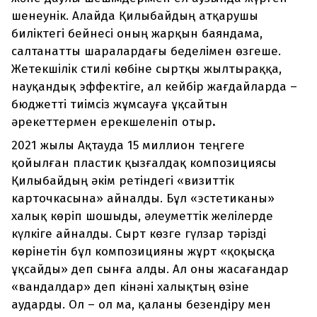
шенеунік. Алайда Қилыбайдың атқарушы
биліктегі бейнесі оның жарқын баяндама,
салтанатты шаралардағы беделімен өзгеше.
Жетекшілік стилі көбіне сыртқы жылтыраққа,
науқандық эффектіге, ал кейбір жағдайларда –
бюджетті тиімсіз жұмсауға ұқсайтын
әрекеттермен ерекшеленіп отыр
.
2021 жылы Ақтауда 15 миллион теңгеге
қойылған пластик қызғалдақ композициясы
Қилыбайдың әкім ретіндегі «визиттік
карточкасына» айналды. Бұл «эстетиканы»
халық көріп шошыды, әлеуметтік желілерде
күлкіге айналды. Сырт көзге гүлзар тәрізді
көрінетін бұл композицияны жұрт «қоқысқа
ұқсайды» деп сынға алды. Ал оны жасағандар
«вандалдар» деп кінәні халықтың өзіне
аударды. Ол – ол ма, қаланы безендіру мен