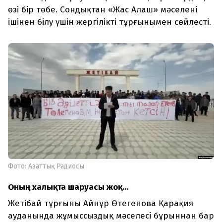
өзі бір төбе. Сондықтан «Жас Алаш» мәселені
ішінен білу үшін жергілікті тұрғынымен сөйлесті.
Фото: Азаттық Радиосы
Оның халықта шаруасы жоқ...
Жетібай тұрғыны Айнұр Өтегенова Қарақия
ауданында жұмыссыздық мәселесі бұрыннан бар