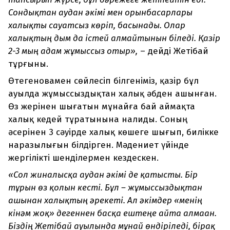
Сондықтан аудан әкімі мен орынбасарлары
халықты сауатсыз көріп, басынады. Олар
халықтың дым да істей алмайтынын біледі. Қазір
2-3 мың адам жұмыссыз отыр»,
– дейді Жетібай
тұрғыны.
Өтегеновамен сөйлесіп білгеніміз, қазір бұл
ауылда жұмыссыздықтан халық әбден ашынған.
Өз жерінен шығатын мұнайға бай аймақта
халық кедей тұратынына налиды. Соның
әсерінен 3 сәуірде халық көшеге шығып, билікке
наразылығын білдірген. Мәдениет үйінде
жергілікті шенділермен кездескен.
«Сол жиналысқа аудан әкімі де қатысты. Бір
тұрғын өз қолын кесті. Бұл – жұмыссыздықтан
ашынған халықтың әрекеті. Ал әкімдер «менің
кінәм жоқ» дегеннен басқа ештеңе айта алмаған.
Біздің Жетібай ауылында мұнай өндіріледі, бірақ