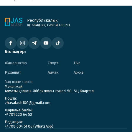
Республикалық
қоғамдық-саяси газеті
Бөлімдер:
Жаңалықтар
Спорт
Live
Руханият
Аймақ
Архив
Заң және тәртіп
Мекенжай:
Алматы қаласы. Жібек жолы көшесі 50. БЦ Квартал
Пошта:
zhasalash100@gmail.com
Жарнама бөлімі:
+7 701 220 64 52
Редакция:
+7 708 604 51 06 (WhatsApp)