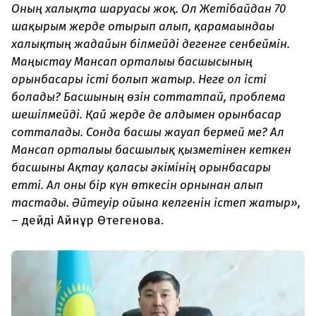
Оның халықта шаруасы жоқ. Ол Жетібайдан 70
шақырым жерде отырып алып, қарамағындағы
халықтың жағдайын білмейді дегенге сенбеймін.
Маңғыстау Мансап орталығы басшысының
орынбасары істі болып жатыр. Неге ол істі
болады? Басшының өзін соттатпай, проблема
шешілмейді. Қай жерде де алдымен орынбасар
сотталады. Сонда басшы жауап бермей ме? Ал
Мансап орталығы басшылық қызметінен кеткен
басшыны Ақтау қаласы әкімінің орынбасары
етті. Ал оны бір күн өткесін орнынан алып
тастады. Әйтеуір ойына келгенін істеп жатыр»,
– дейді Айнұр Өтегенова.