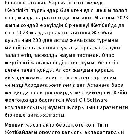
бірнеше жылдан бері жалғасып келеді.
Жергілікті тұрғындар биліктен әділ шешім талап
етіп, жылда наразылыққа шығады. Мысалы, 2023
жылы сондай ереуілдің бірнешеуі Жетібайда да
өтті. 2023 жылдың наурыз айында Жетібай
ауылының 200-ден астам жұмыссыз тұрғыны
мұнай-газ саласына жұмысқа орналастыруды
талап етіп, тасжолды жауып тастаған. Олар
жергілікті халыққа өндірістен жұмыс берілсін
деген талап қойды. ​Ал сол жылдың қараша
айында жұмыс талап етіп жүрген төрт адам
үнімізді Ақордаға жеткіземіз деп Астанаға бара
жатқанда полиция оларды кері қайтарды. Кейін
желтоқсанда басталған West Oil Software
компаниясының жұмысшыларының наразылығы
бірнеше айға жалғасты.
Мұндай мысал айта берсең өте көп. Тіпті
Жетібайдағы ереуілге қатысты ақпараттардың