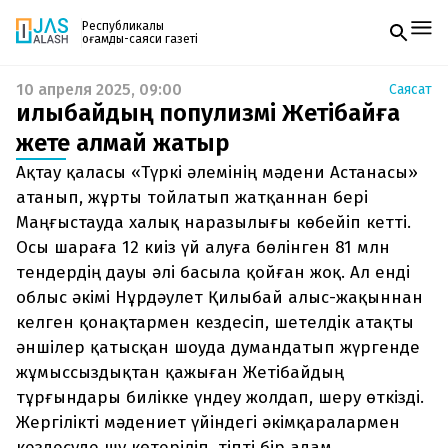
Республикалық
қоғамдық-саяси газеті
10 апреля 2025, 09:00
Саясат
Жаңалықтар
Қилыбайдың популизмі Жетібайға
Спорт
Газетке жазылу
Live
жете алмай жатыр
PDF форматтағы газетті ай сайын электронды
Руханият
Ақтау қаласы «Түркі әлемінің мәдени Астанасы»
поштаңызға алып отырыңыз. Жаңа нөмір
Аймақ
шыққан сәтте сізге бірден жіберіледі. Тек email
атанып, жұрты тойлатып жатқаннан бері
Архив
енгізіңіз, біз қалғанын өзіміз жібереміз.
Заң және тәртіп
Маңғыстауда халық наразылығы көбейіп кетті.
Осы шараға 12 киіз үй алуға бөлінген 81 млн
Редакциямен байланыс
тендердің дауы әлі басыла қойған жоқ. Ал енді
+7 708 604 51 06
облыс әкімі Нұрдәулет Қилыбай алыс-жақыннан
Жарнама бөлімі
+7 701 220 64 52
келген қонақтармен кездесіп, шетелдік атақты
Пошта
zhasalash100@gmail.com
әншілер қатысқан шоуда думандатып жүргенде
жұмыссыздықтан қажыған Жетібайдың
тұрғындары билікке үндеу жолдап, шеру өткізді.
Жергілікті мәдениет үйіндегі әкімқаралармен
кездесуде шу көтеріліп, тіпті бір адам