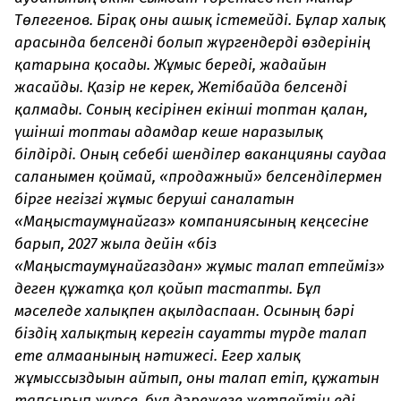
Төлегенов. Бірақ оны ашық істемейді. Бұлар халық
арасында белсенді болып жүргендерді өздерінің
қатарына қосады. Жұмыс береді, жағдайын
жасайды. Қазір не керек, Жетібайда белсенді
қалмады. Соның кесірінен екінші топтан қалған,
үшінші топтағы адамдар кеше наразылық
білдірді. Оның себебі шенділер ваканцияны саудаға
салғанымен қоймай, «продажный» белсенділермен
бірге негізгі жұмыс беруші саналатын
«Маңғыстаумұнайгаз» компаниясының кеңсесіне
барып, 2027 жылға дейін «біз
«Маңғыстаумұнайгаздан» жұмыс талап етпейміз»
деген құжатқа қол қойып тастапты. Бұл
мәселеде халықпен ақылдаспаған. Осының бәрі
біздің халықтың керегін сауатты түрде талап
ете алмағанының нәтижесі. Егер халық
жұмыссыздығын айтып, оны талап етіп, құжатын
тапсырып жүрсе, бұл дәрежеге жетпейтін еді.