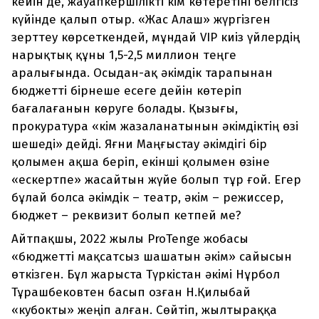
кейін де, жауапкершілікті кім көтеретіні белгісіз
күйінде қалып отыр. «Жас Алаш» жүргізген
зерттеу көрсеткендей, мұндай VIP киіз үйлердің
нарықтық құны 1,5-2,5 миллион теңге
аралығында. Осыдан-ақ әкімдік тарапынан
бюджетті бірнеше есеге дейін көтеріп
бағалағанын көруге болады. Қызығы,
прокуратура «кім жазаланатынын әкімдіктің өзі
шешеді» дейді. Яғни Маңғыстау әкімдігі бір
қолымен ақша беріп, екінші қолымен өзіне
«ескертпе» жасайтын жүйе болып тұр ғой. Егер
бұлай болса әкімдік – театр, әкім – режиссер,
бюджет – реквизит болып кетпей ме?
Айтпақшы, 2022 жылы ProTenge жобасы
«бюджетті мақсатсыз шашатын әкім» сайысын
өткізген. Бұл жарыста Түркістан әкімі Нұрбол
Тұрашбековтен басып озған Н.Қилыбай
«кубокты» жеңіп алған. Сөйтіп, жылтыраққа