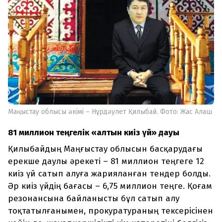
Маңыстау облысы әкімі – Нұрдәулет Қилыбай. Фото: Жас Алаш
81 миллион теңгелік «алтын киіз үй» дауы
Қилыбайдың Маңғыстау облысын басқарудағы
ерекше даулы әрекеті – 81 миллион теңгеге 12
киіз үй сатып алуға жарияланған тендер болды.
Әр киіз үйдің бағасы – 6,75 миллион теңге. Қоғам
резонансына байланысты бұл сатып алу
тоқтатылғанымен, прокуратураның тексерісінен