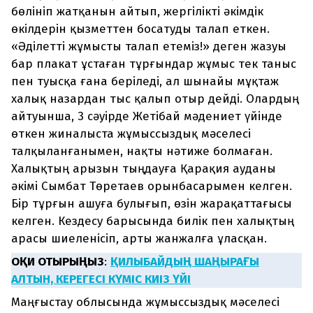
бөлініп жатқанын айтып, жергілікті әкімдік
өкілдерін қызметтен босатуды талап еткен.
«Әділетті жұмысты талап етеміз!» деген жазуы
бар плакат ұстаған тұрғындар жұмыс тек таныс
пен туысқа ғана беріледі, ал шынайы мұқтаж
халық назардан тыс қалып отыр дейді. Олардың
айтуынша, 3 сәуірде Жетібай мәдениет үйінде
өткен жиналыста жұмыссыздық мәселесі
талқыланғанымен, нақты нәтиже болмаған.
Халықтың арызын тыңдауға Қарақия ауданы
әкімі Сымбат Төретаев орынбасарымен келген.
Бір тұрғын ашуға булығып, өзін жарақаттағысы
келген. Кездесу барысында билік пен халықтың
арасы шиеленісіп, арты жанжалға ұласқан.
ОҚИ ОТЫРЫҢЫЗ
:
ҚИЛЫБАЙДЫҢ ШАҢЫРАҒЫ
АЛТЫН, КЕРЕГЕСІ КҮМІС КИІЗ ҮЙІ
Маңғыстау облысында жұмыссыздық мәселесі