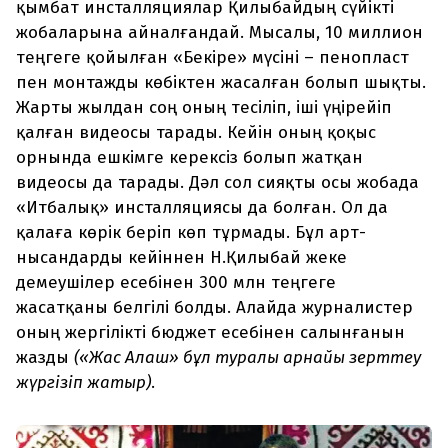
қымбат инсталляциялар Қилыбайдың сүйікті
жобаларына айналғандай. Мысалы, 10 миллион
теңгеге қойылған «Бекіре» мүсіні – пенопласт
пен монтажды көбіктен жасалған болып шықты.
Жарты жылдан соң оның тесіліп, іші үңірейіп
қалған видеосы тарады. Кейін оның қоқыс
орнында ешкімге керексіз болып жатқан
видеосы да тарады. Дәл сол сияқты осы жобада
«Итбалық» инсталляциясы да болған. Ол да
қалаға көрік беріп көп тұрмады. Бұл арт-
нысандарды кейіннен Н.Қилыбай жеке
демеушілер есебінен 300 млн теңгеге
жасатқаны белгілі болды. Алайда журналистер
оның жергілікті бюджет есебінен салынғанын
жазды
(«Жас Алаш» бұл туралы арнайы зерттеу
жүргізіп жатыр)
.