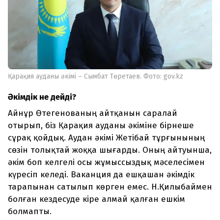
Қарақия ауданы әкімі – Сымбат Төретаев. Фото: gov.kz
Әкімдік не дейді?
Айнұр Өтегенованың айтқанын саралай
отырып, біз Қарақия ауданы әкіміне бірнеше
сұрақ қойдық. Аудан әкімі Жетібай тұрғынының
сөзін толықтай жоққа шығарды. Оның айтуынша,
әкім боп келгелі осы жұмыссыздық мәселесімен
күресіп келеді. Ваканция да ешқашан әкімдік
тарапынан сатылып көрген емес. Н.Қилыбаймен
болған кездесуде кіре алмай қалған ешкім
болмапты.