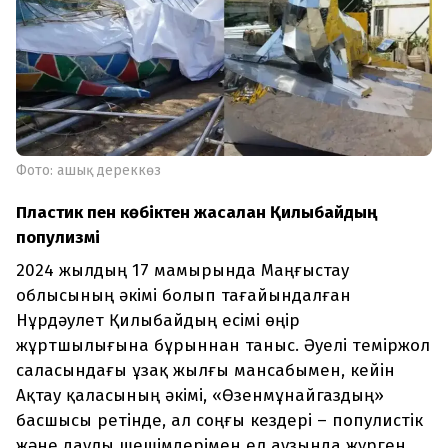
Фото: ашық дереккөз
Пластик пен көбіктен жасалған Қилыбайдың
популизмі
2024 жылдың 17 мамырында Маңғыстау
облысының әкімі болып тағайындалған
Нұрдәулет Қилыбайдың есімі өңір
жұртшылығына бұрыннан таныс. Әуелі теміржол
саласындағы ұзақ жылғы мансабымен, кейін
Ақтау қаласының әкімі, «Өзенмұнайгаздың»
басшысы ретінде, ал соңғы кездері – популистік
және даулы шешімдерімен ел аузында жүрген