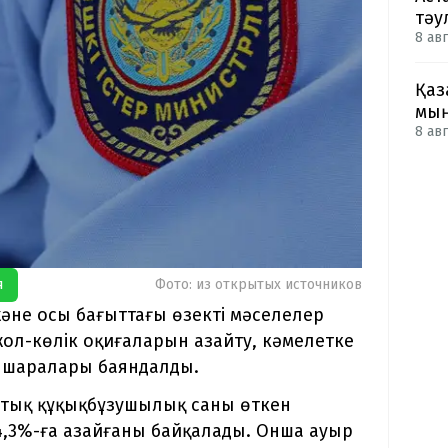
тәу
8 авг
Қаз
мың
8 авг
я
Фото: из открытых источников
не осы бағыттағы өзекті мәселелер
ол-көлік оқиғаларын азайту, кәмелетке
 шаралары баяндалды.
стық құқықбұзушылық саны өткен
,3%-ға азайғаны байқалады. Онша ауыр