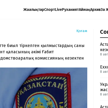
Жаңалықтар
Спорт
Live
Руханият
Аймақ
Архив
Заң 
Со
Қоғам
Аст
те биыл тіркелген қылмыстардың саны
кез
нт қаласының әкімі Ғабит
8 авг
едомствоаралық комиссияның кезектен
Exx
8 авг
Укр
жас
8 авг
Аст