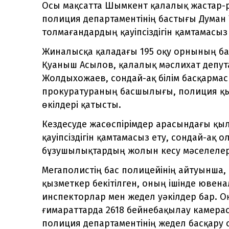
Осы мақсатта Шымкент қалалық жастар-
полиция департаментінің бастығы Думан
толмағандардың қауіпсіздігін қамтамасыз
Жиналысқа қаладағы 195 оқу орнының ба
Қуаныш Асылов, қалалық мәслихат депута
Жолдыхожаев, сондай-ақ білім басқарм
прокуратураның басшылығы, полиция қыз
өкілдері қатысты.
Кездесуде жасөспірімдер арасындағы қы
қауіпсіздігін қамтамасыз ету, сондай-ақ 
бұзушылықтардың жолын кесу мәселелер
Мегаполистің бас полицейінің айтуынша, 
қызметкер бекітілген, оның ішінде ювен
инспекторлар мен жедел уәкілдер бар. Оқ
ғимараттарда 2618 бейнебақылау камера
полиция департаментінің жедел басқару