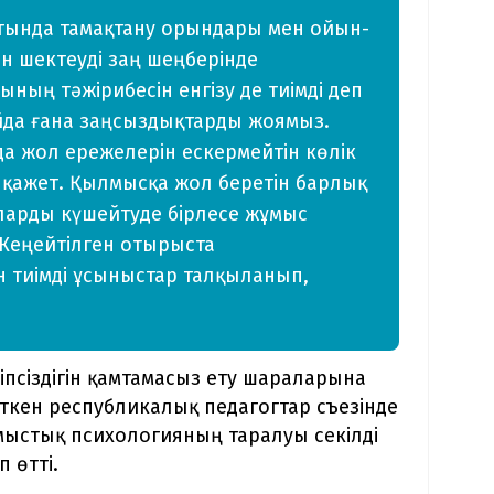
тында тамақтану орындары мен ойын-
 шектеуді заң шеңберінде
ның тәжірибесін енгізу де тиімді деп
йда ғана заңсыздықтарды жоямыз.
да жол ережелерін ескермейтін көлік
 қажет. Қылмысқа жол беретін барлық
аларды күшейтуде бірлесе жұмыс
. Кеңейтілген отырыста
 тиімді ұсыныстар талқыланып,
сіздігін қамтамасыз ету шараларына
өткен республикалық педагогтар съезінде
мыстық психологияның таралуы секілді
п өтті.