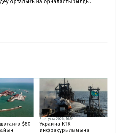
мдеу орталығына орналастырылды.
8 августа 2026, 16:54
ашағанға $80
Украина КТК
дайын
инфрақұрылымына