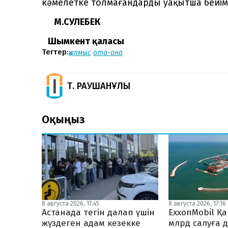
кәмелетке толмағандарды уақытша бейі
М.СӘУЛЕБЕК
Шымкент қаласы
Тегтер:
қылмыс
ата-ана
Т. РАУШАНҰЛЫ
Оқыңыз
8 августа 2026, 17:45
8 августа 2026, 17:16
Астанада тегін далап үшін
ExxonMobil Қ
жүздеген адам кезекке
млрд салуға 