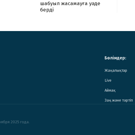
шабуыл жасамауға уәде
берді
Бөлімдер:
Жаңалықтар
Live
Аймақ
Заң және тәртіп
ября 2025 года.