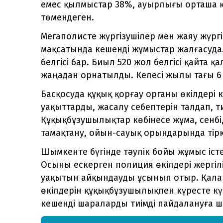
емес қылмыстар 38%, ауырлығы орташа 
төмендеген.
Мегаполисте жүргізушілер мен жаяу жүргін
мақсатында кешенді жұмыстар жалғасуда.
белгісі бар. Биыл 520 жол белгісі қайта қ
жаңадан орнатылды. Келесі жылы тағы 6 
Басқосуда құқық қорғау органы өкілдері 
уақыттарды, жасалу себептерін талдап, ти
Құқықбұзушылықтар көбінесе жұма, сенбі,
тамақтану, ойын-сауық орындарында тірк
Шымкенте бүгінде тәулік бойы жұмыс іст
Осыны ескерген полиция өкілдері жергіл
уақытын айқындауды ұсынып отыр. Қала 
өкілдерін құқықбұзушылықпен күресте кү
кешенді шараларды тиімді пайдалануға 