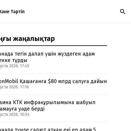
Және Тәртіп
ңғы жаңалықтар
анада тегін далап үшін жүздеген адам
екке тұрды
уста 2026, 17:45
onMobil Қашағанға $80 млрд салуға дайын
уста 2026, 17:16
аина КТК инфрақұрылымына шабуыл
амауға уәде берді
уста 2026, 16:54
анада түнде салют атқан екі ер адам 5