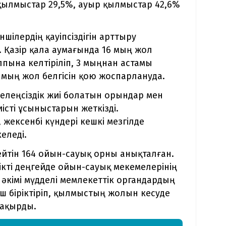
қылмыстар 29,5%, ауыр қылмыстар 42,6%
шілердің қауіпсіздігін арттыру
 Қазір қала аумағында 16 мың жол
алпына келтіріліп, 3 мыңнан астамы
мың жол белгісін қою жоспарлануда.
келеңсіздік жиі болатын орындар мен
істі ұсыныстарын жеткізді.
 жексенбі күндері кешкі мезгілде
еледі.
ейтін 164 ойын-сауық орны анықталған.
ікті деңгейде ойын-сауық мекемелерінің
әкімі мүдделі мемлекеттік органдардың
ш біріктіріп, қылмыстың жолын кесуде
шақырды.