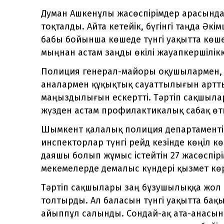
Думан Ашкенұлы жасөспірімдер арасында
тоқталды. Айта кетейік, бүгінгі таңда Әкі
бабы бойынша көшеде түнгі уақытта көш
мыңнан астам заңды өкілі жауапкершілік
Полиция генерал-майоры оқушылармен, к
аналармен құқықтық сауаттылығын арттыр
маңыздылығын ескертті. Тәртіп сақшыл
жүзден астам профилактикалық сабақ өткі
Шымкент қалалық полиция департаментін
инспекторлар түнгі рейд кезінде көңіл 
даяшы болып жұмыс істейтін 27 жасөспірі
мекемелерде демалыс күндері қызмет кө
Тәртіп сақшылары заң бұзушылыққа жол 
толтырды. Ал баласын түнгі уақытта бақ
айыппұл салынды. Сондай-ақ ата-анасын