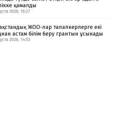
лікке қамалды
уста 2026, 16:27
ақстандық ЖОО-лар талапкерлерге екі
нан астам білім беру грантын ұсынады
уста 2026, 14:53