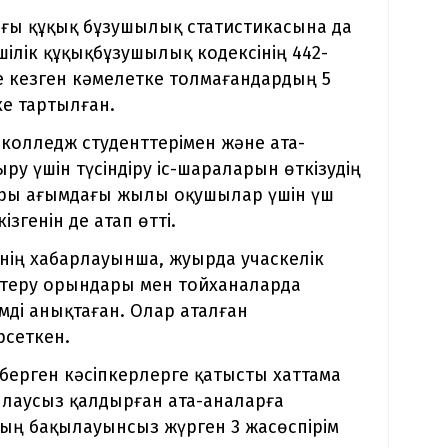
ғы құқық бұзушылық статистикасына да
мшілік құқықбұзушылық кодексінің 442-
е кезген кәмелетке толмағандардың 5
ке тартылған.
олледж студенттерімен және ата-
у үшін түсіндіру іс-шараларын өткізудің
ары ағымдағы жылы оқушылар үшін үш
згенін де атап өтті.
ің хабарлауынша, жуырда учаскелік
көтеру орындары мен тойханаларда
мді анықтаған. Олар аталған
рсеткен.
берген кәсіпкерлерге қатысты хаттама
ылаусыз қалдырған ата-аналарға
ың бақылауынсыз жүрген 3 жасөспірім