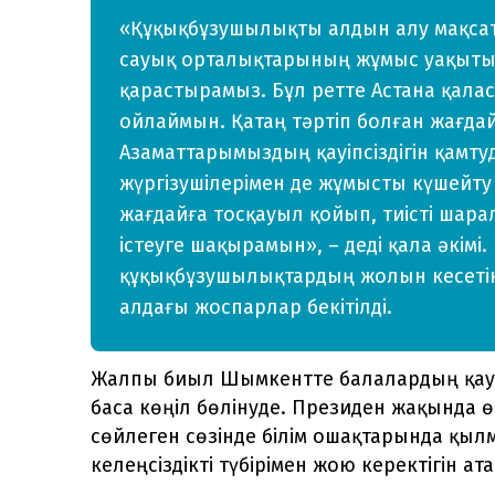
«Құқықбұзушылықты алдын алу мақса
сауық орталықтарының жұмыс уақытын
қарастырамыз. Бұл ретте Астана қаласы
ойлаймын. Қатаң тәртіп болған жағда
Азаматтарымыздың қауіпсіздігін қамту
жүргізушілерімен де жұмысты күшейту
жағдайға тосқауыл қойып, тиісті шар
істеуге шақырамын», – деді қала әкімі
құқықбұзушылықтардың жолын кесетін
алдағы жоспарлар бекітілді.
Жалпы биыл Шымкентте балалардың қауіп
баса көңіл бөлінуде. Президен жақында 
сөйлеген сөзінде білім ошақтарында қыл
келеңсіздікті түбірімен жою керектігін ата