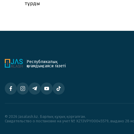
тұрды
Республикалық
қоғамдық-саяси газеті
© 2026 Jasalash.kz. Барлық құқық қорғалған.
Cвидетельство о постановке на учет № KZ13VPY00045579, выдано 28 но