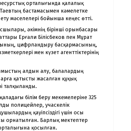
ресурстық орталығында қалалық
 Таевтың бастамасымен кәмелетке
 ету мәселелері бойынша кеңес өтті.
сшылары, әкімнің бірінші орынбасары
ттары Ерғали Білісбеков пен Мұрат
асының, цифрландыру басқармасының,
меткерлері мен күзет агенттіктерінің
лмыстың алдын алу, балалардың
оларға қатысты жасалған құқық
і талқыланды.
қаладағы білім беру мекемелеріне 325
алды полицейлер, учаскелік
ушылардың қауіпсіздігі үшін осы
сы орнатылған. Барлық мектептер
 орталығына қосылған.