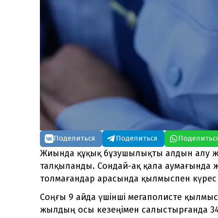
Поделиться
Поделиться
Поделитьс
Жиында құқық бұзушылықты алдын алу жә
талқыланды. Сондай-ақ қала аумағында ж
толмағандар арасында қылмыспен күрес
Соңғы 9 айда үшінші мегаполисте қылмы
жылдың осы кезеңімен салыстырғанда 34