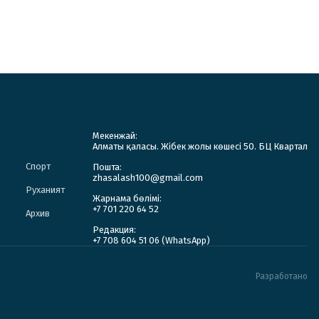
Мекенжай:
Алматы қаласы. Жібек жолы көшесі 50. БЦ Квартал
Спорт
Пошта:
zhasalash100@gmail.com
Руханият
Жарнама бөлімі:
+7 701 220 64 52
Архив
Редакция:
+7 708 604 51 06 (WhatsApp)
Разработано