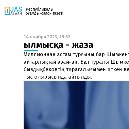
Республикалық
қоғамдық-саяси газеті
14 ноября 2023, 15:57
Газетке жазылу
Қылмысқа - жаза
PDF форматтағы газетті ай сайын электронды
поштаңызға алып отырыңыз. Жаңа нөмір
Миллионнан астам тұрғыны бар Шымкент
шыққан сәтте сізге бірден жіберіледі. Тек email
айтарлықтай азайған. Бұл туралы Шымке
енгізіңіз, біз қалғанын өзіміз жібереміз.
Сыздықбековтің төрағалығымен өткен в
тыс отырысында айтылды.