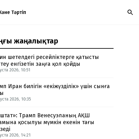
Және Тәртіп
ңғы жаңалықтар
ин шетелдегі ресейліктерге қатысты
теу енгізетін заңға қол қойды
уста 2026, 10:51
мп Иран билігін «екіжүзділік» үшін сынға
ды
уста 2026, 10:35
-штат»: Трамп Венесуэланың АҚШ
амына қосылуы мүмкін екенін тағы
зеді
уста 2026, 14:21