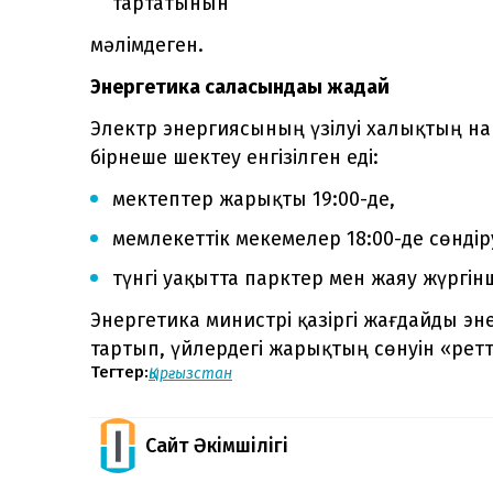
тартатынын
мәлімдеген.
Энергетика саласындағы жағдай
Электр энергиясының үзілуі халықтың на
бірнеше шектеу енгізілген еді:
мектептер жарықты 19:00-де,
мемлекеттік мекемелер 18:00-де сөндір
түнгі уақытта парктер мен жаяу жүргі
Энергетика министрі қазіргі жағдайды эн
тартып, үйлердегі жарықтың сөнуін «рет
Тегтер:
Қырғызстан
Сайт Әкімшілігі