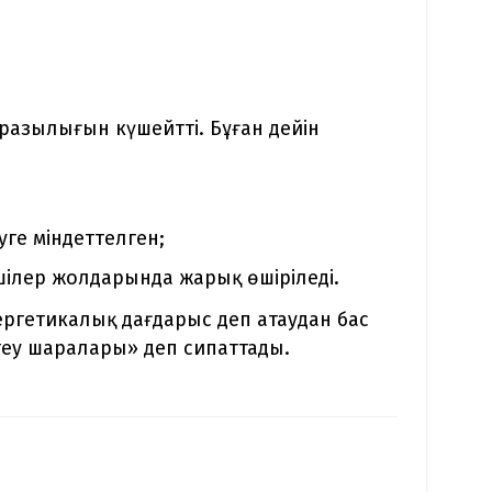
разылығын күшейтті. Бұған дейін
уге міндеттелген;
ншілер жолдарында жарық өшіріледі.
ергетикалық дағдарыс деп атаудан бас
теу шаралары» деп сипаттады.