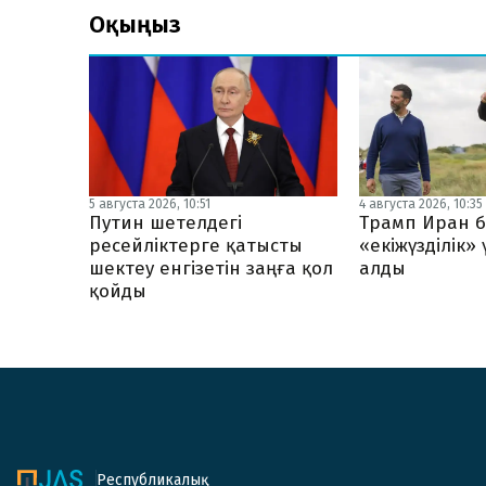
Оқыңыз
5 августа 2026, 10:51
4 августа 2026, 10:35
Путин шетелдегі
Трамп Иран б
ресейліктерге қатысты
«екіжүзділік»
шектеу енгізетін заңға қол
алды
қойды
Республикалық