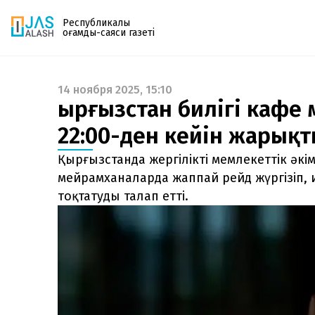
Республикалық
қоғамдық-саяси газеті
14 ноября 2025, 15:10
Газетке жазылу
Қырғызстан билігі каф
PDF форматтағы газетті ай сайын электронды
22:00-ден кейін жарықты
поштаңызға алып отырыңыз. Жаңа нөмір
шыққан сәтте сізге бірден жіберіледі. Тек email
Қырғызстанда жергілікті мемлекеттік әкім
енгізіңіз, біз қалғанын өзіміз жібереміз.
мейрамханаларда жаппай рейд жүргізіп, и
тоқтатуды талап етті.