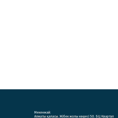
Мекенжай:
Алматы қаласы. Жібек жолы көшесі 50. БЦ Квартал