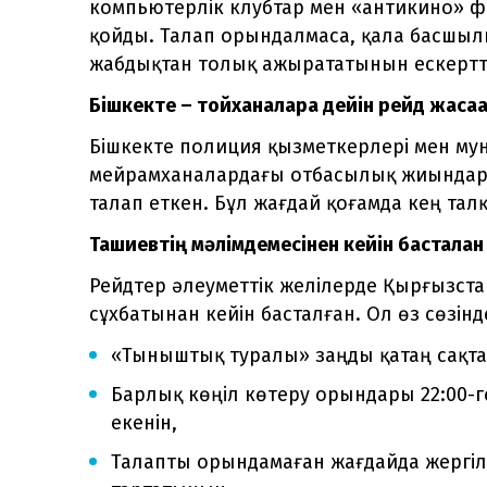
компьютерлік клубтар мен «антикино» 
қойды. Талап орындалмаса, қала басшы
жабдықтан толық ажырататынын ескертт
Бішкекте – тойханаларға дейін рейд жасағ
Бішкекте полиция қызметкерлері мен мун
мейрамханалардағы отбасылық жиындарғ
талап еткен. Бұл жағдай қоғамда кең та
Ташиевтің мәлімдемесінен кейін басталға
Рейдтер әлеуметтік желілерде Қырғызст
сұхбатынан кейін басталған. Ол өз сөзінд
«Тыныштық туралы» заңды қатаң сақтау
Барлық көңіл көтеру орындары 22:00-ге
екенін,
Талапты орындамаған жағдайда жергілі