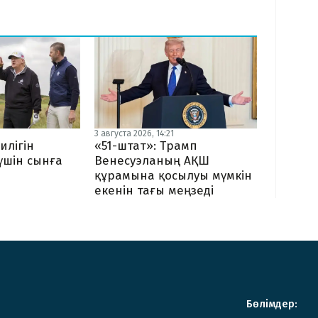
3 августа 2026, 14:21
илігін
«51-штат»: Трамп
 үшін сынға
Венесуэланың АҚШ
құрамына қосылуы мүмкін
екенін тағы меңзеді
Бөлімдер: