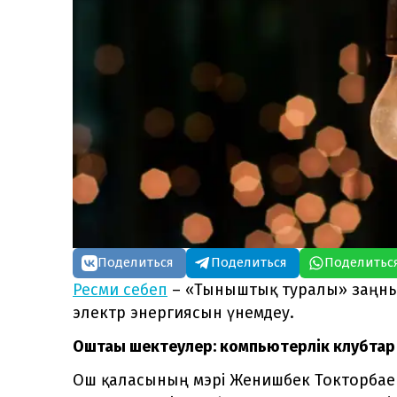
Поделиться
Поделиться
Поделитьс
Ресми себеп
– «Тыныштық туралы» заңны
электр энергиясын үнемдеу.
Оштағы шектеулер: компьютерлік клубтар
Ош қаласының мэрі Женишбек Токторбаев