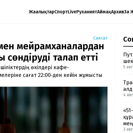
Жаңалықтар
Спорт
Live
Руханият
Аймақ
Архив
Заң 
Со
Саясат
е мен мейрамханалардан
Пут
 сөндіруді талап етті
шек
шіліктердің өкілдері кафе-
5 авг
елеріне сағат 22:00-ден кейін жұмысты
Тра
ал
4 авг
«51
құр
мең
3 авг