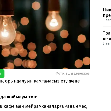
Ник
пре
3 авг
Тра
кез
3 авг
я
Фото: ашық дереккөз
ң орындалуын қамтамасыз ету және
 да жабылуы тиіс
 кафе мен мейрамханаларға ғана емес,