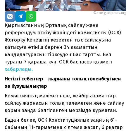
Фото: g.akipress.org
Қырғызстанның Орталық сайлау және
референдум өткізу жөніндегі комиссиясы (ОСК)
Жогорку Кеңештің кезектен тыс сайлауына
қатысуға өтініш берген 34 азаматтың
кандидатурасын тіркеуден бас тартты. Бұл
туралы 7 қараша күні ОСК баспасөз қызметі
хабарлады.
Негізгі себептер – жарнаның толық төленбеуі мен
заң бұзушылықтар
Комиссияның мәліметінше, кейбір азаматтар
сайлау жарнасын толық төлемеген және сайлау
қорын заңда белгіленген мерзімде құрмаған.
Бұдан бөлек, ОСК Конституциялық заңның 61-
бабының 11-тармағына сілтеме жасап, бірқатар