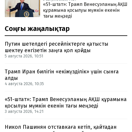
«51-штат»: Трамп Венесуэланың АҚШ
құрамына қосылуы мүмкін екенін
тағы меңзеді
Соңғы жаңалықтар
Путин шетелдегі ресейліктерге қатысты
шектеу енгізетін заңға қол қойды
5 августа 2026, 10:51
Трамп Иран билігін «екіжүзділік» үшін сынға
алды
4 августа 2026, 10:35
«51-штат»: Трамп Венесуэланың АҚШ құрамына
қосылуы мүмкін екенін тағы меңзеді
3 августа 2026, 14:21
Никол Пашинян отставкаға кетіп, қайтадан