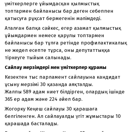
үміткерлерге ұйымдасқан қылмыстық
топтармен байланысы бар деген себеппен
қатысуға рұқсат бермегенін мәлімдеді.
Аталған бапқа сәйкес, егер азамат қылмыстық
ұйымдармен немесе қарулы топтармен
байланысы бар тұлға ретінде профилактикалық
не жедел есепте тұрса, оны депутаттыққа
тіркеуге тыйым салынады.
Сайлау мерзімдері мен үміткерлер құрамы
Кезектен тыс парламент сайлауына кандидат
ұсыну мерзімі 30 қазанда аяқталды.
Жалпы 589 адам ниет білдірген, олардың ішінде
365 ер адам және 224 әйел бар.
Жогорку Кеңеш сайлауы 30 қарашаға
белгіленген. Ал сайлауалды үгіт жұмыстары 10
қарашада басталады.