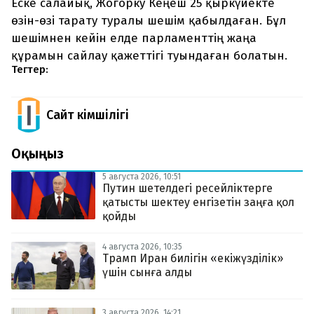
Еске салайық, Жогорку Кеңеш 25 қыркүйекте
өзін-өзі тарату туралы шешім қабылдаған. Бұл
шешімнен кейін елде парламенттің жаңа
құрамын сайлау қажеттігі туындаған болатын.
Тегтер:
Сайт Әкімшілігі
Оқыңыз
5 августа 2026, 10:51
Путин шетелдегі ресейліктерге
қатысты шектеу енгізетін заңға қол
қойды
4 августа 2026, 10:35
Трамп Иран билігін «екіжүзділік»
үшін сынға алды
3 августа 2026, 14:21