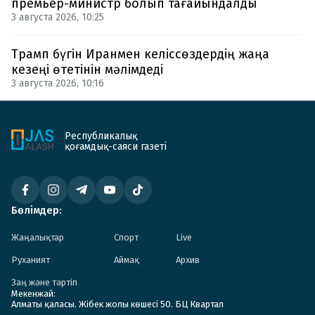
премьер-министр болып тағайындалды
3 августа 2026, 10:25
Трамп бүгін Иранмен келіссөздердің жаңа
кезеңі өтетінін мәлімдеді
3 августа 2026, 10:16
Республикалық
қоғамдық-саяси газеті
Бөлімдер:
Жаңалықтар
Спорт
Live
Руханият
Аймақ
Архив
Заң және тәртіп
Мекенжай:
Алматы қаласы. Жібек жолы көшесі 50. БЦ Квартал