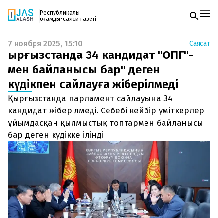
Республикалық
қоғамдық-саяси газеті
7 ноября 2025, 15:10
Саясат
Жаңалықтар
Қырғызстанда 34 кандидат "ОПГ"-
Спорт
Газетке жазылу
Live
мен байланысы бар" деген
PDF форматтағы газетті ай сайын электронды
Руханият
күдікпен сайлауға жіберілмеді
поштаңызға алып отырыңыз. Жаңа нөмір
Аймақ
шыққан сәтте сізге бірден жіберіледі. Тек email
Архив
Қырғызстанда парламент сайлауына 34
енгізіңіз, біз қалғанын өзіміз жібереміз.
Заң және тәртіп
кандидат жіберілмеді. Себебі кейбір үміткерлер
ұйымдасқан қылмыстық топтармен байланысы
Редакциямен байланыс
бар деген күдікке ілінді
+7 708 604 51 06
Жарнама бөлімі
+7 701 220 64 52
Пошта
zhasalash100@gmail.com