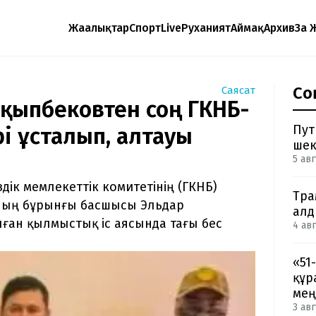
Жаңалықтар
Спорт
Live
Руханият
Аймақ
Архив
Заң 
Со
Саясат
ақыпбековтен соң ГКНБ-
Пут
і ұсталып, алтауы
шек
5 авг
дік мемлекеттік комитетінің (ГКНБ)
Тра
ның бұрынғы басшысы Эльдар
ал
ған қылмыстық іс аясында тағы бес
4 авг
«51
құр
мең
3 авг