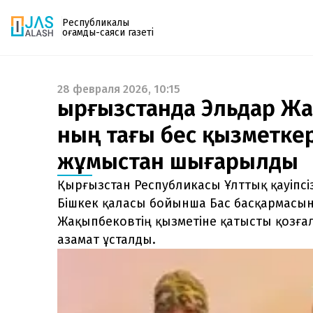
Республикалық
қоғамдық-саяси газеті
28 февраля 2026, 10:15
Газетке жазылу
Қырғызстанда Эльдар Ж
PDF форматтағы газетті ай сайын электронды
ның тағы бес қызметкер
поштаңызға алып отырыңыз. Жаңа нөмір
шыққан сәтте сізге бірден жіберіледі. Тек email
жұмыстан шығарылды
енгізіңіз, біз қалғанын өзіміз жібереміз.
Қырғызстан Республикасы Ұлттық қауіпсіз
Бішкек қаласы бойынша Бас басқармасы
Жақыпбековтің қызметіне қатысты қозғал
азамат ұсталды.