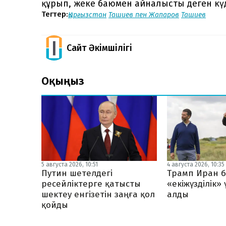
құрып, жеке баюмен айналысты деген күді
Тегтер:
Қырғызстан
Ташиев пен Жапаров
Ташиев
Сайт Әкімшілігі
Оқыңыз
5 августа 2026, 10:51
4 августа 2026, 10:35
Путин шетелдегі
Трамп Иран б
ресейліктерге қатысты
«екіжүзділік»
шектеу енгізетін заңға қол
алды
қойды