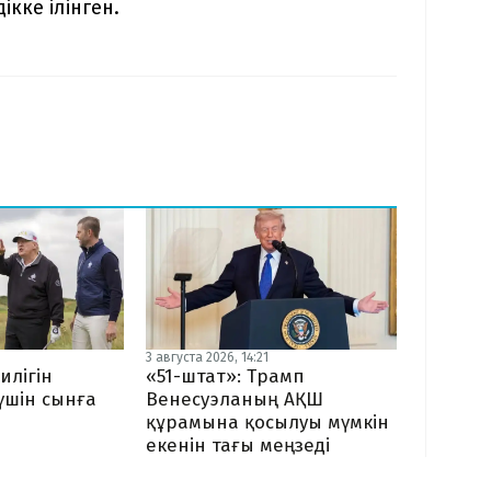
кке ілінген.
3 августа 2026, 14:21
илігін
«51-штат»: Трамп
 үшін сынға
Венесуэланың АҚШ
құрамына қосылуы мүмкін
екенін тағы меңзеді