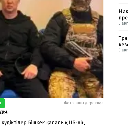
Ник
пре
3 авг
Тра
кез
3 авг
я
Фото: ашық дереккөз
ады.
күдіктілер Бішкек қалалық ІІБ-нің