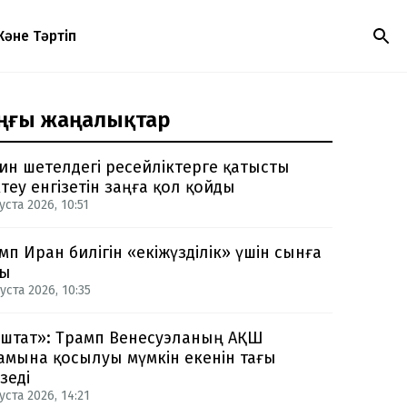
Және Тәртіп
ңғы жаңалықтар
ин шетелдегі ресейліктерге қатысты
теу енгізетін заңға қол қойды
уста 2026, 10:51
мп Иран билігін «екіжүзділік» үшін сынға
ды
уста 2026, 10:35
-штат»: Трамп Венесуэланың АҚШ
амына қосылуы мүмкін екенін тағы
зеді
уста 2026, 14:21