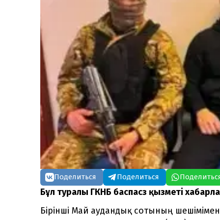
Поделиться
Поделиться
Поделитьс
Бұл туралы ГКНБ баспасөз қызметі хабарл
Бірінші Май аудандық сотының шешімімен 