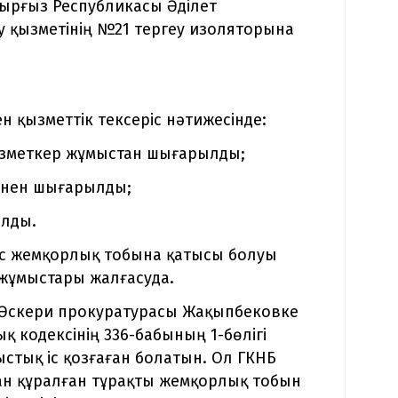
Қырғыз Республикасы Әділет
у қызметінің №21 тергеу изоляторына
ен қызметтік тексеріс нәтижесінде:
қызметкер жұмыстан шығарылды;
імнен шығарылды;
ылды.
ас жемқорлық тобына қатысы болуы
 жұмыстары жалғасуда.
ң Әскери прокуратурасы Жақыпбековке
 кодексінің 336-бабының 1-бөлігі
тық іс қозғаған болатын. Ол ГКНБ
ан құралған тұрақты жемқорлық тобын