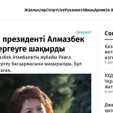
Жаңалықтар
Спорт
Live
Руханият
Аймақ
Архив
Заң 
Со
Әлеумет
 президенті Алмазбек
Қаз
ергеуге шақырды
инт
збек Атамбаевтің жұбайы Раиса
өзг
6 авг
 тергеу басқармасына шақырылды. Бұл
аған.
КХД
Укр
жа
6 авг
Джа
қыз