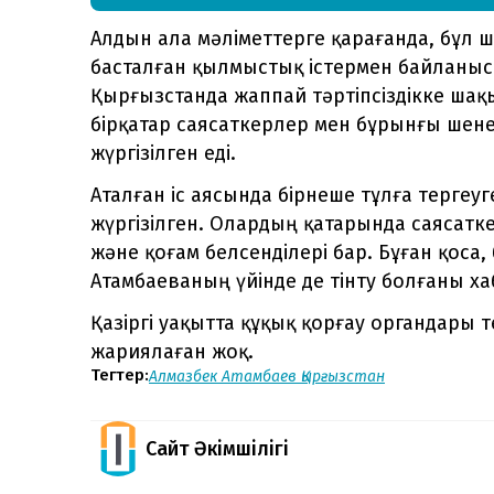
Алдын ала мәліметтерге қарағанда, бұл
басталған қылмыстық істермен байланыс
Қырғызстанда жаппай тәртіпсіздікке шақ
бірқатар саясаткерлер мен бұрынғы шен
жүргізілген еді.
Аталған іс аясында бірнеше тұлға тергеуг
жүргізілген. Олардың қатарында саясатк
және қоғам белсенділері бар. Бұған қоса,
Атамбаеваның үйінде де тінту болғаны х
Қазіргі уақытта құқық қорғау органдары 
жариялаған жоқ.
Тегтер:
Алмазбек Атамбаев
Қырғызстан
Сайт Әкімшілігі