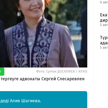
6 авг
Ека
дир
5 авг
Түр
ада
5 авг
я
Фото: Султан ДОСАЛИЕВ / KP.KG
тергеуге адвокаты Сергей Слесаревпен
– деді Алия Шагиева.