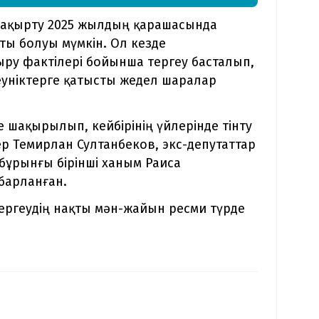
 шақырту 2025 жылдың қарашасында
ты болуы мүмкін. Ол кезде
ыру фактілері бойынша тергеу басталып,
еуніктерге қатысты жедел шаралар
е шақырылып, кейбірінің үйлерінде тінту
ер Темирлан Султанбеков, экс-депутаттар
 бұрынғы бірінші ханым Раиса
абарланған.
тергеудің нақты мән-жайын ресми түрде