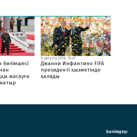
6 августа 2026, 10:47
 бөлімшесі
Джанни Инфантино FIFA
ынан
президенті қызметінде
ққы жасауға
қалады
жатыр
Бөлімдер: