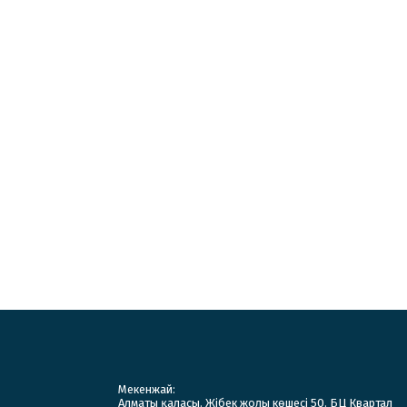
Мекенжай:
Алматы қаласы. Жібек жолы көшесі 50. БЦ Квартал