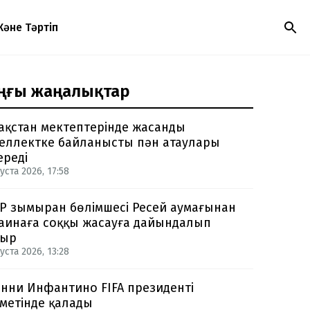
Және Тәртіп
ңғы жаңалықтар
ақстан мектептерінде жасанды
еллектке байланысты пән атаулары
ереді
уста 2026, 17:58
Р зымыран бөлімшесі Ресей аумағынан
аинаға соққы жасауға дайындалып
тыр
уста 2026, 13:28
нни Инфантино FIFA президенті
метінде қалады