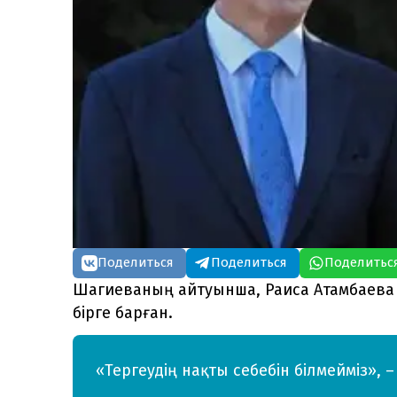
Поделиться
Поделиться
Поделитьс
Шагиеваның айтуынша, Раиса Атамбаева 
бірге барған.
«Тергеудің нақты себебін білмейміз», 