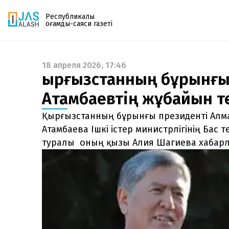
Республикалық
қоғамдық-саяси газеті
18 апреля 2026, 17:46
Газетке жазылу
Қырғызстанның бұрынғы
PDF форматтағы газетті ай сайын электронды
Атамбаевтің жұбайын т
поштаңызға алып отырыңыз. Жаңа нөмір
шыққан сәтте сізге бірден жіберіледі. Тек email
Қырғызстанның бұрынғы президенті Алма
енгізіңіз, біз қалғанын өзіміз жібереміз.
Атамбаева Ішкі істер министрлігінің Бас
туралы оның қызы Алия Шагиева хабарл