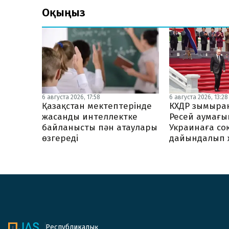
Оқыңыз
6 августа 2026, 13:28
6 августа 2026, 17:58
КХДР зымыран
Қазақстан мектептерінде
Ресей аумағ
жасанды интеллектке
Украинаға со
байланысты пән атаулары
дайындалып 
өзгереді
Республикалық