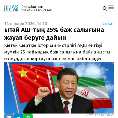
Республикалық
қоғамдық-саяси газеті
14 января 2026, 14:10
Саясат
Жаңалықтар
Қытай АҚШ-тың 25% баж салығына
Спорт
Газетке жазылу
Live
жауап беруге дайын
PDF форматтағы газетті ай сайын электронды
Руханият
Қытай Сыртқы істер министрлігі АҚШ енгізуі
поштаңызға алып отырыңыз. Жаңа нөмір
Аймақ
шыққан сәтте сізге бірден жіберіледі. Тек email
мүмкін 25 пайыздық баж салығына байланысты
Архив
енгізіңіз, біз қалғанын өзіміз жібереміз.
Заң және тәртіп
өз мүддесін қорғауға әзір екенін хабарлады.
Редакциямен байланыс
+7 708 604 51 06
Жарнама бөлімі
+7 701 220 64 52
Пошта
zhasalash100@gmail.com
Фото: zhasalash.kz