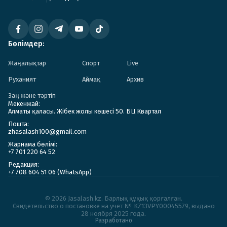
Бөлімдер:
Жаңалықтар
Спорт
Live
Руханият
Аймақ
Архив
Заң және тәртіп
Мекенжай:
Алматы қаласы. Жібек жолы көшесі 50. БЦ Квартал
Пошта:
zhasalash100@gmail.com
Жарнама бөлімі:
+7 701 220 64 52
Редакция:
+7 708 604 51 06 (WhatsApp)
© 2026 Jasalash.kz. Барлық құқық қорғалған.
Cвидетельство о постановке на учет № KZ13VPY00045579, выдано
28 ноября 2025 года.
Разработано