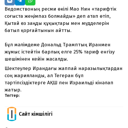
Ведомствоның ресми өкілі Мао Нин «тарифтік
соғыста жеңімпаз болмайды» деп атап өтіп,
Қытай өз заңды құқықтары мен мүдделерін
батыл қорғайтынын айтты.
Бұл мәлімдеме Дональд Трамптың Иранмен
жұмыс істейтін барлық елге 25% тариф енгізу
шешімінен кейін жасалды.
Шектеулер Ирандағы жаппай наразылықтардан
соң жарияланды, ал Тегеран бұл
тәртіпсіздіктерге АҚШ пен Израильді кінәлап
жатыр.
Тегтер:
Сайт Әкімшілігі