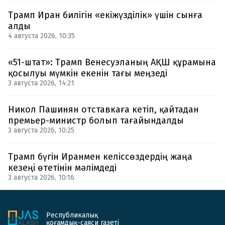
Трамп Иран билігін «екіжүзділік» үшін сынға
алды
4 августа 2026, 10:35
«51-штат»: Трамп Венесуэланың АҚШ құрамына
қосылуы мүмкін екенін тағы меңзеді
3 августа 2026, 14:21
Никол Пашинян отставкаға кетіп, қайтадан
премьер-министр болып тағайындалды
3 августа 2026, 10:25
Трамп бүгін Иранмен келіссөздердің жаңа
кезеңі өтетінін мәлімдеді
3 августа 2026, 10:16
Республикалық
қоғамдық-саяси газеті