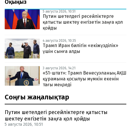
Оқыңыз
5 августа 2026, 10:51
Путин шетелдегі ресейліктерге
қатысты шектеу енгізетін заңға қол
қойды
4 августа 2026, 10:35
Трамп Иран билігін «екіжүзділік»
үшін сынға алды
3 августа 2026, 14:21
«51-штат»: Трамп Венесуэланың АҚШ
құрамына қосылуы мүмкін екенін
тағы меңзеді
Соңғы жаңалықтар
Путин шетелдегі ресейліктерге қатысты
шектеу енгізетін заңға қол қойды
5 августа 2026, 10:51