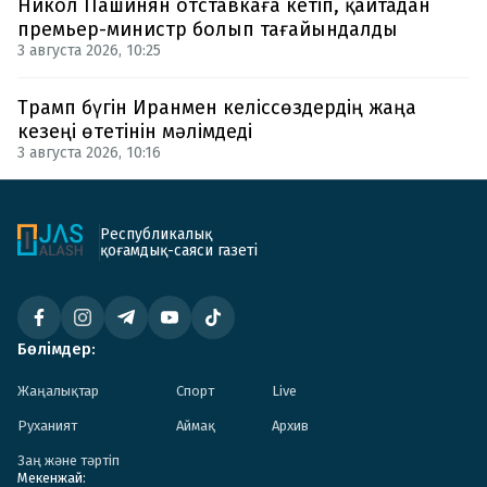
Никол Пашинян отставкаға кетіп, қайтадан
премьер-министр болып тағайындалды
3 августа 2026, 10:25
Трамп бүгін Иранмен келіссөздердің жаңа
кезеңі өтетінін мәлімдеді
3 августа 2026, 10:16
Республикалық
қоғамдық-саяси газеті
Бөлімдер:
Жаңалықтар
Спорт
Live
Руханият
Аймақ
Архив
Заң және тәртіп
Мекенжай: