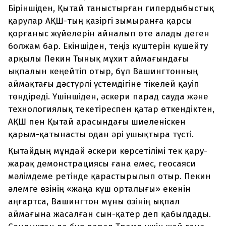
Біріншіден, Қытай таныстырған гипердыбыстық
қарулар АҚШ-тың қазіргі зымыранға қарсы
қорғаныс жүйелерін айналып өте алады деген
болжам бар. Екіншіден, теңіз күштерін күшейту
арқылы Пекин Тынық мұхит аймағындағы
ықпалын кеңейтіп отыр, бұл Вашингтонның
аймақтағы дәстүрлі үстемдігіне тікелей қауіп
төндіреді. Үшіншіден, әскери парад сауда және
технологиялық текетіреспен қатар өткендіктен,
АҚШ пен Қытай арасындағы шиеленіскен
қарым-қатынасты одан әрі ушықтыра түсті.
Қытайдың мұндай әскери көрсетілімі тек қару-
жарақ демонстрациясы ғана емес, геосаяси
мәлімдеме ретінде қарастырылып отыр. Пекин
әлемге өзінің «жаңа күш орталығы» екенін
аңғартса, Вашингтон мұны өзінің ықпал
аймағына жасалған сын-қатер деп қабылдады.