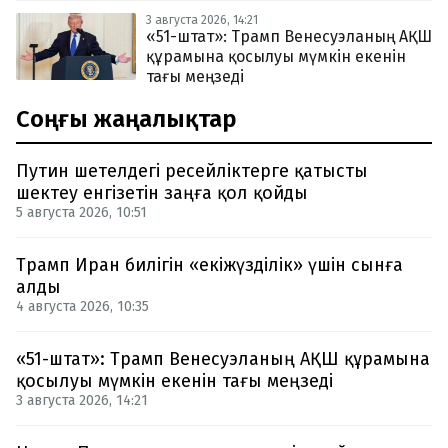
3 августа 2026, 14:21
«51-штат»: Трамп Венесуэланың АҚШ
құрамына қосылуы мүмкін екенін
тағы меңзеді
Соңғы жаңалықтар
Путин шетелдегі ресейліктерге қатысты
шектеу енгізетін заңға қол қойды
5 августа 2026, 10:51
Трамп Иран билігін «екіжүзділік» үшін сынға
алды
4 августа 2026, 10:35
«51-штат»: Трамп Венесуэланың АҚШ құрамына
қосылуы мүмкін екенін тағы меңзеді
3 августа 2026, 14:21