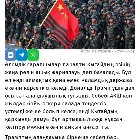
Фото: из открытых источников
Әлемдік сарапшылар парадты Қытайдың өзінің
жаңа рөлін ашық жариялауы деп бағалады. Бұл
ел енді аймақтық қана емес, ғаламдық держава
екенін көрсеткісі келеді. Дональд Трамп үшін дәл
осы сәт алаңдаушылық туғызды. Себебі АҚШ көп
жылдар бойы әскери салада теңдессіз
үстемдікке ие болып келсе, енді Қытайдың
қарқынды дамуы бұл артықшылыққа нұқсан
келтіруі мүмкін екенін айқын аңғартты.
Трамптың алаңдауына бірнеше себеп бар.