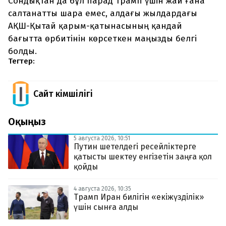
Сондықтан да бұл парад Трамп үшін жай ғана
салтанатты шара емес, алдағы жылдардағы
АҚШ-Қытай қарым-қатынасының қандай
бағытта өрбитінін көрсеткен маңызды белгі
болды.
Тегтер:
Сайт Әкімшілігі
Оқыңыз
5 августа 2026, 10:51
Путин шетелдегі ресейліктерге
қатысты шектеу енгізетін заңға қол
қойды
4 августа 2026, 10:35
Трамп Иран билігін «екіжүзділік»
үшін сынға алды