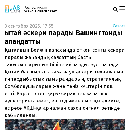
Республикалық
қоғамдық-саяси газеті
3 сентября 2025, 17:55
Саясат
Жаңалықтар
Қытай әскери парады Вашингтонды
Спорт
Газетке жазылу
Live
алаңдатты
PDF форматтағы газетті ай сайын электронды
Руханият
Қытайдың Бейжің қаласында өткен соңғы әскери
поштаңызға алып отырыңыз. Жаңа нөмір
Аймақ
шыққан сәтте сізге бірден жіберіледі. Тек email
парады жаһандық саясаттың басты
Архив
енгізіңіз, біз қалғанын өзіміз жібереміз.
Заң және тәртіп
тақырыптарының біріне айналды. Бұл шарада
Қытай басшылығы заманауи әскери техникасын,
Редакциямен байланыс
гипердыбыстық зымырандарын, стратегиялық
+7 708 604 51 06
бомбалаушыларын және теңіз күштерін паш
Жарнама бөлімі
+7 701 220 64 52
етті. Көрсетілген қару-жарақ тек қана ішкі
Пошта
zhasalash100@gmail.com
аудиторияға емес, ең алдымен сыртқы әлемге,
әсіресе АҚШ-қа арналған саяси сигнал ретінде
қабылданды.