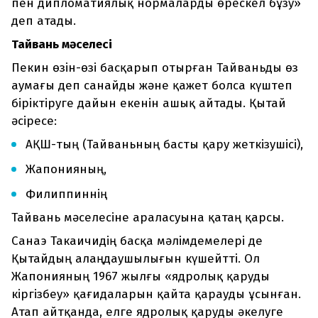
пен дипломатиялық нормаларды өрескел бұзу»
деп атады.
Тайвань мәселесі
Пекин өзін-өзі басқарып отырған Тайваньды өз
аумағы деп санайды және қажет болса күштеп
біріктіруге дайын екенін ашық айтады. Қытай
әсіресе:
АҚШ-тың (Тайваньның басты қару жеткізушісі),
Жапонияның,
Филиппиннің
Тайвань мәселесіне араласуына қатаң қарсы.
Санаэ Такаичидің басқа мәлімдемелері де
Қытайдың алаңдаушылығын күшейтті. Ол
Жапонияның 1967 жылғы «ядролық қаруды
кіргізбеу» қағидаларын қайта қарауды ұсынған.
Атап айтқанда, елге ядролық қаруды әкелуге