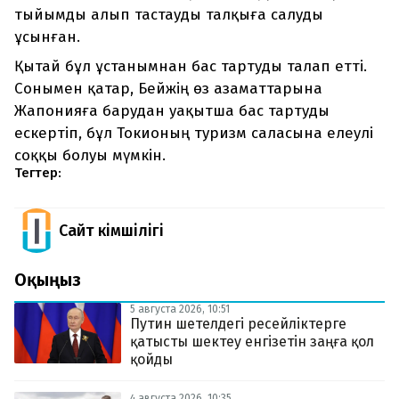
тыйымды алып тастауды талқыға салуды
ұсынған.
Қытай бұл ұстанымнан бас тартуды талап етті.
Сонымен қатар, Бейжің өз азаматтарына
Жапонияға барудан уақытша бас тартуды
ескертіп, бұл Токионың туризм саласына елеулі
соққы болуы мүмкін.
Тегтер:
Сайт Әкімшілігі
Оқыңыз
5 августа 2026, 10:51
Путин шетелдегі ресейліктерге
қатысты шектеу енгізетін заңға қол
қойды
4 августа 2026, 10:35