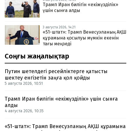
Трамп Иран билігін «екіжүзділік»
үшін сынға алды
3 августа 2026, 14:21
«51-штат»: Трамп Венесуэланың АҚШ
құрамына қосылуы мүмкін екенін
тағы меңзеді
Соңғы жаңалықтар
Путин шетелдегі ресейліктерге қатысты
шектеу енгізетін заңға қол қойды
5 августа 2026, 10:51
Трамп Иран билігін «екіжүзділік» үшін сынға
алды
4 августа 2026, 10:35
«51-штат»: Трамп Венесуэланың АҚШ құрамына