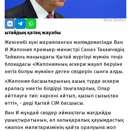
Фото: Reuters
Қытайдың қатаң жауабы
Жексенбі күні жарияланған мәлімдемесінде Ван
И Жапония премьер-министрі Санаэ Такаичидің
Тайвань маңындағы Қытай жүргізуі мүмкін теңіз
блокадасы «Жапонияның әскери жауап беруіне
негіз болуы мүмкін» деген сөздерін сынға алды.
«Жапония басшыларының ашық түрде әскери
араласу ниетін білдіруі таңғаларлық. Олар
айтпауға тиіс нәрсені айтып, қызыл сызықтан
өтті», - деді Қытай СІМ басшысы.
Ван И мұндай сөздер аймақтағы жағдайды
ушықтыратынын, ал халықаралық қауымдастық
«жапон милитаризмінің қайта оралуына жол