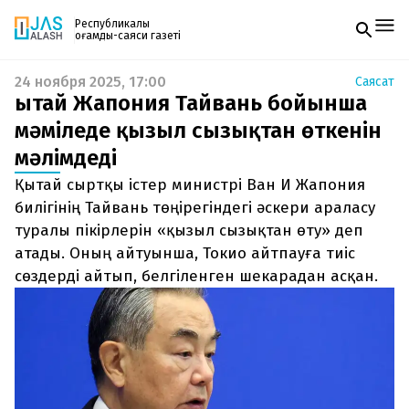
Республикалық
қоғамдық-саяси газеті
24 ноября 2025, 17:00
Саясат
Жаңалықтар
Қытай Жапония Тайвань бойынша
Спорт
Газетке жазылу
Live
мәміледе қызыл сызықтан өткенін
PDF форматтағы газетті ай сайын электронды
Руханият
мәлімдеді
поштаңызға алып отырыңыз. Жаңа нөмір
Аймақ
шыққан сәтте сізге бірден жіберіледі. Тек email
Архив
Қытай сыртқы істер министрі Ван И Жапония
енгізіңіз, біз қалғанын өзіміз жібереміз.
Заң және тәртіп
билігінің Тайвань төңірегіндегі әскери араласу
туралы пікірлерін «қызыл сызықтан өту» деп
Редакциямен байланыс
атады. Оның айтуынша, Токио айтпауға тиіс
+7 708 604 51 06
Жарнама бөлімі
сөздерді айтып, белгіленген шекарадан асқан.
+7 701 220 64 52
Пошта
zhasalash100@gmail.com