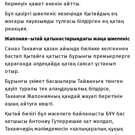
бермеуі» қажет екенін айтты.
Бұл қазіргі шиеленіс кезеңінде Қытайдың ең
жоғары лауазымды тұлғасы білдірген ең қатаң
реакция.
Жапония–Қытай қатынастарындағы жаңа шиеленіс
Санаэ Такаичи қазан айында билікке келгеннен
бастап Қытайға қатысты бұрынғы премьерлерге
қарағанда әлдеқайда қатаң саясат ұстанып
отыр.
Бұрынғы үкімет басшылары Тайваньға төнген
қауіп туралы тек алаңдаушылық білдірсе,
Такаичи Жапонияның қандай жауап беретінін
ашық айтуға көшті.
Қытай билігі бұл мәселеге байланысты БҰҰ бас
хатшысы Антониу Гутерришке хат жолдап,
Такаичидің мәлімдемесін «халықаралық құқық