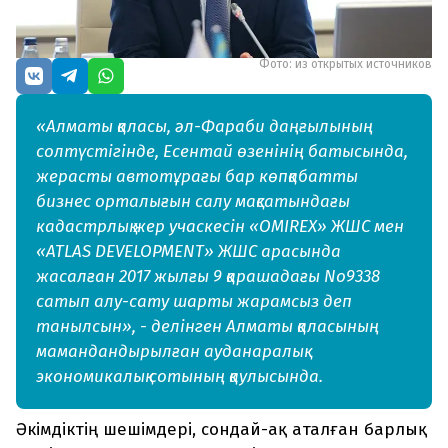
Фото: из открытых источников
«Алматы қаласы, әл-Фараби даңғылының
солтүстігінде, Есентай өзенінің батысында,
жерасты автотұрағы бар көпқабатты
бизнес орталығын салу мақсатындағы
кадастрлық жер учаскесін «OMIREX» ЖШС мен
«ATLAS DEVELOPMENT» ЖШС арасында
жасалған 2017 жылғы 9 қарашадағы No9338
сатып алу-сату шарты жарамсыз деп
танылсын», - делінген Алматы қаласының
мамандандырылған ауданаралық
экономикалық сотының қаулысында.
Әкімдіктің шешімдері, сондай-ақ аталған барлық