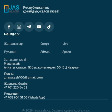
Республикалық
қоғамдық-саяси газеті
Бөлімдер:
Жаңалықтар
Спорт
Live
Руханият
Аймақ
Архив
Заң және тәртіп
Мекенжай:
Алматы қаласы. Жібек жолы көшесі 50. БЦ Квартал
Пошта:
zhasalash100@gmail.com
Жарнама бөлімі:
+7 701 220 64 52
Редакция:
+7 708 604 51 06 (WhatsApp)
© 2026 Jasalash.kz. Барлық құқық қорғалған.