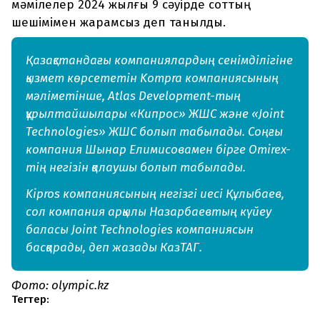
мәмілелер 2024 жылғы 9 сәуірде соттың
шешімімен жарамсыз деп танылды.
Қазақстандағы компаниялардың сенімділігіне
қызмет көрсететін Kompra компаниясының
мәліметінше, Atlas Development-тың
құрылтайшылары «Кипрос» ЖШС және «Joint
Technologies» ЖШС болып табылады. Соңғы
компания Шынар Елимисовамен бірге Omirex-
тің негізін қалаушы болып табылады.
Kipros компаниясының негізгі иесі Құлыбаев,
сол компания арқылы Назарбаевтың күйеу
баласы Joint Technologies компаниясын
басқарады, деп жазады КазТАГ.
Фото: olympic.kz
Тегтер: