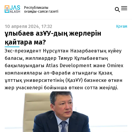
Республикалық
қоғамдық-саяси газеті
10 апреля 2024, 17:32
Қоғам
Жаңалықтар
Құлыбаев ҚазҰУ-дың жерлерін
Спорт
Газетке жазылу
Live
қайтара ма?
PDF форматтағы газетті ай сайын электронды
Руханият
Экс-президент Нұрсұлтан Назарбаевтың күйеу
поштаңызға алып отырыңыз. Жаңа нөмір
Аймақ
шыққан сәтте сізге бірден жіберіледі. Тек email
баласы, миллиардер Тимур Құлыбаевтың
Архив
енгізіңіз, біз қалғанын өзіміз жібереміз.
Заң және тәртіп
бақылауындағы Atlas Development және Omirex
компаниялары әл-Фараби атындағы Қазақ
Редакциямен байланыс
ұлттық университетінің (ҚазҰУ) бизнеске өткен
+7 708 604 51 06
жер учаскелері бойынша өткен сотта жеңілді.
Жарнама бөлімі
+7 701 220 64 52
Пошта
zhasalash100@gmail.com