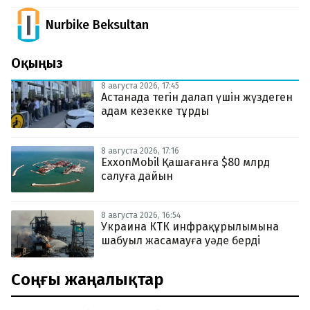
Nurbike Beksultan
Оқыңыз
8 августа 2026, 17:45
Астанада тегін далап үшін жүздеген
адам кезекке тұрды
8 августа 2026, 17:16
ExxonMobil Қашағанға $80 млрд
салуға дайын
8 августа 2026, 16:54
Украина КТК инфрақұрылымына
шабуыл жасамауға уәде берді
Соңғы жаңалықтар