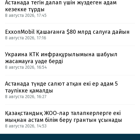
Астанада тегін далап үшін жүздеген адам
кезекке тұрды
8 августа 2026, 17:45
ExxonMobil Қашағанға $80 млрд салуға дайын
8 августа 2026, 17:16
Украина КТК инфрақұрылымына шабуыл
жасамауға уәде берді
8 августа 2026, 16:54
Астанада түнде салют атқан екі ер адам 5
тәулікке қамалды
8 августа 2026, 16:27
Қазақстандық ЖОО-лар талапкерлерге екі
мыңнан астам білім беру грантын ұсынады
8 августа 2026, 14:53