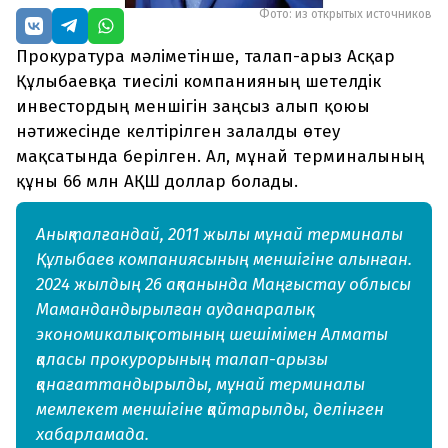
Фото: из открытых источников
Прокуратура мәліметінше, талап-арыз Асқар
Құлыбаевқа тиесілі компанияның шетелдік
инвестордың меншігін заңсыз алып қоюы
нәтижесінде келтірілген залалды өтеу
мақсатында берілген. Ал, мұнай терминалының
құны 66 млн АҚШ доллар болады.
Анықталғандай, 2011 жылы мұнай терминалы
Құлыбаев компаниясының меншігіне алынған.
2024 жылдың 26 ақпанында Маңғыстау облысы
Мамандандырылған ауданаралық
экономикалық сотының шешімімен Алматы
қаласы прокурорының талап-арызы
қанағаттандырылды, мұнай терминалы
мемлекет меншігіне қайтарылды, делінген
хабарламада.