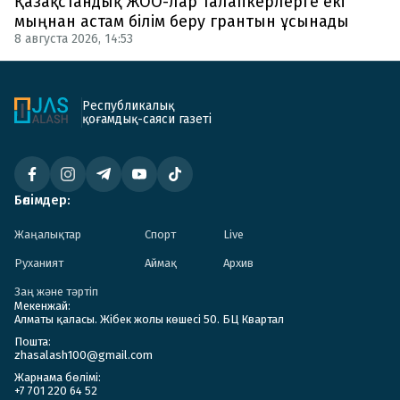
Қазақстандық ЖОО-лар талапкерлерге екі
мыңнан астам білім беру грантын ұсынады
8 августа 2026, 14:53
Республикалық
қоғамдық-саяси газеті
Бөлімдер:
Жаңалықтар
Спорт
Live
Руханият
Аймақ
Архив
Заң және тәртіп
Мекенжай:
Алматы қаласы. Жібек жолы көшесі 50. БЦ Квартал
Пошта:
zhasalash100@gmail.com
Жарнама бөлімі:
+7 701 220 64 52