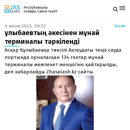
Республикалық
қоғамдық-саяси газеті
4 июня 2024, 09:52
Қоғам
Жаңалықтар
Құлыбаевтың әкесінен мұнай
Спорт
Газетке жазылу
Live
терминалы тәркіленді
PDF форматтағы газетті ай сайын электронды
Руханият
Асқар Құлыбаевқа тиесілі Ақтаудағы теңіз сауда
поштаңызға алып отырыңыз. Жаңа нөмір
Аймақ
шыққан сәтте сізге бірден жіберіледі. Тек email
портында орналасқан 134 гектар мұнай
Архив
енгізіңіз, біз қалғанын өзіміз жібереміз.
Заң және тәртіп
терминалы мемлекет меншігіне қайтарылды,
деп хабарлайды Zhasalash.kz сайты.
Редакциямен байланыс
+7 708 604 51 06
Жарнама бөлімі
+7 701 220 64 52
Пошта
zhasalash100@gmail.com