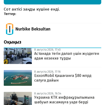
Сот актісі заңды күшіне енді.
Тегтер:
Nurbike Beksultan
Оқыңыз
8 августа 2026, 17:45
Астанада тегін далап үшін жүздеген
адам кезекке тұрды
8 августа 2026, 17:16
ExxonMobil Қашағанға $80 млрд
салуға дайын
8 августа 2026, 16:54
Украина КТК инфрақұрылымына
шабуыл жасамауға уәде берді