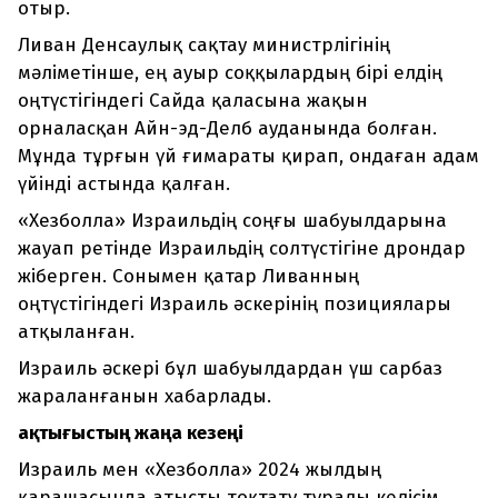
отыр.
Ливан Денсаулық сақтау министрлігінің
мәліметінше, ең ауыр соққылардың бірі елдің
оңтүстігіндегі Сайда қаласына жақын
орналасқан Айн-эд-Делб ауданында болған.
Мұнда тұрғын үй ғимараты қирап, ондаған адам
үйінді астында қалған.
«Хезболла» Израильдің соңғы шабуылдарына
жауап ретінде Израильдің солтүстігіне дрондар
жіберген. Сонымен қатар Ливанның
оңтүстігіндегі Израиль әскерінің позициялары
атқыланған.
Израиль әскері бұл шабуылдардан үш сарбаз
жараланғанын хабарлады.
Қақтығыстың жаңа кезеңі
Израиль мен «Хезболла» 2024 жылдың
қарашасында атысты тоқтату туралы келісім