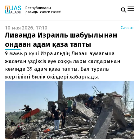
Республикалық
қоғамдық-саяси газеті
10 мая 2026, 17:10
Саясат
Жаңалықтар
Ливанда Израиль шабуылынан
Спорт
Газетке жазылу
Live
ондаған адам қаза тапты
PDF форматтағы газетті ай сайын электронды
Руханият
9 мамыр күні Израильдің Ливан аумағына
поштаңызға алып отырыңыз. Жаңа нөмір
Аймақ
шыққан сәтте сізге бірден жіберіледі. Тек email
жасаған үздіксіз әуе соққылары салдарынан
Архив
енгізіңіз, біз қалғанын өзіміз жібереміз.
Заң және тәртіп
кемінде 39 адам қаза тапты. Бұл туралы
жергілікті билік өкілдері хабарлады.
Редакциямен байланыс
+7 708 604 51 06
Жарнама бөлімі
+7 701 220 64 52
Пошта
zhasalash100@gmail.com