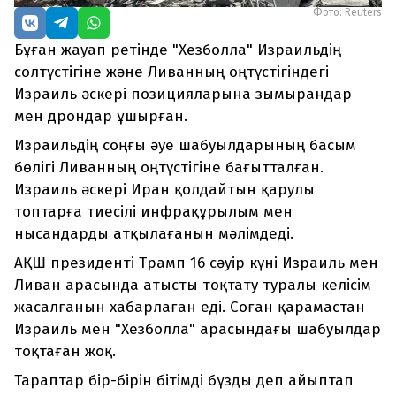
Фото: Reuters
Бұған жауап ретінде "Хезболла" Израильдің
солтүстігіне және Ливанның оңтүстігіндегі
Израиль әскері позицияларына зымырандар
мен дрондар ұшырған.
Израильдің соңғы әуе шабуылдарының басым
бөлігі Ливанның оңтүстігіне бағытталған.
Израиль әскері Иран қолдайтын қарулы
топтарға тиесілі инфрақұрылым мен
нысандарды атқылағанын мәлімдеді.
АҚШ президенті Трамп 16 сәуір күні Израиль мен
Ливан арасында атысты тоқтату туралы келісім
жасалғанын хабарлаған еді. Соған қарамастан
Израиль мен "Хезболла" арасындағы шабуылдар
тоқтаған жоқ.
Тараптар бір-бірін бітімді бұзды деп айыптап