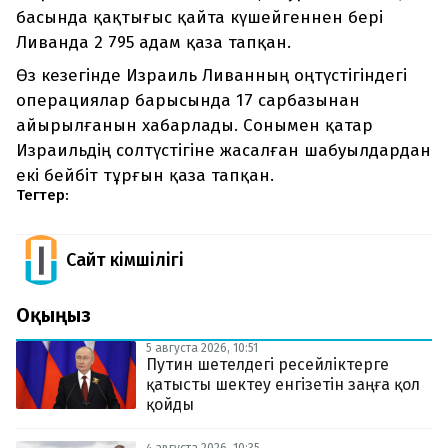
басында қақтығыс қайта күшейгеннен бері
Ливанда 2 795 адам қаза тапқан.
Өз кезегінде Израиль Ливанның оңтүстігіндегі
операциялар барысында 17 сарбазынан
айырылғанын хабарлады. Сонымен қатар
Израильдің солтүстігіне жасалған шабуылдардан
екі бейбіт тұрғын қаза тапқан.
Тегтер:
Сайт Әкімшілігі
Оқыңыз
5 августа 2026, 10:51
Путин шетелдегі ресейліктерге
қатысты шектеу енгізетін заңға қол
қойды