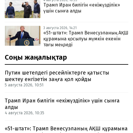
4 августа 2026, 10:35
Трамп Иран билігін «екіжүзділік»
үшін сынға алды
3 августа 2026, 14:21
«51-штат»: Трамп Венесуэланың АҚШ
құрамына қосылуы мүмкін екенін
тағы меңзеді
Соңғы жаңалықтар
Путин шетелдегі ресейліктерге қатысты
шектеу енгізетін заңға қол қойды
5 августа 2026, 10:51
Трамп Иран билігін «екіжүзділік» үшін сынға
алды
4 августа 2026, 10:35
«51-штат»: Трамп Венесуэланың АҚШ құрамына