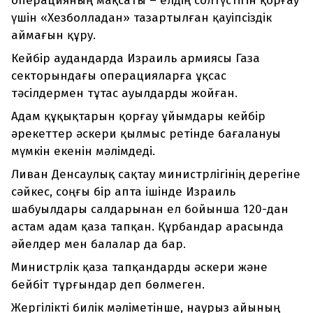
операцияның мақсаты – елдің солтүстігін қорғау
үшін «Хезболладан» тазартылған қауіпсіздік
аймағын құру.
Кейбір аудандарда Израиль армиясы Газа
секторындағы операцияларға ұқсас
тәсілдермен тұтас ауылдарды жойған.
Адам құқықтарын қорғау ұйымдары кейбір
әрекеттер әскери қылмыс ретінде бағалануы
мүмкін екенін мәлімдеді.
Ливан Денсаулық сақтау министрлігінің дерегіне
сәйкес, соңғы бір апта ішінде Израиль
шабуылдары салдарынан ел бойынша 120-дан
астам адам қаза тапқан. Құрбандар арасында
әйелдер мен балалар да бар.
Министрлік қаза тапқандарды әскери және
бейбіт тұрғындар деп бөлмеген.
Жергілікті билік мәліметінше, наурыз айының