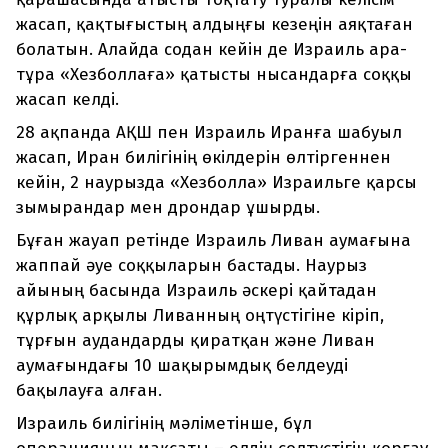
жасап, қақтығыстың алдыңғы кезеңін аяқтаған
болатын. Алайда содан кейін де Израиль ара-
тұра «Хезболлаға» қатысты нысандарға соққы
жасап келді.
28 ақпанда АҚШ пен Израиль Иранға шабуыл
жасап, Иран билігінің өкілдерін өлтіргеннен
кейін, 2 наурызда «Хезболла» Израильге қарсы
зымырандар мен дрондар ұшырды.
Бұған жауап ретінде Израиль Ливан аумағына
жаппай әуе соққыларын бастады. Наурыз
айының басында Израиль әскері қайтадан
құрлық арқылы Ливанның оңтүстігіне кіріп,
тұрғын аудандарды қиратқан және Ливан
аумағындағы 10 шақырымдық белдеуді
бақылауға алған.
Израиль билігінің мәліметінше, бұл