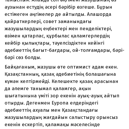
аузынан естудің әсері бәрібір өзгеше. Бұрын
естімеген әңгімелер де айтылды. Алашорда
қайраткерлері, совет заманындағы
жазушылардың еңбектері мен пенделіктері,
өзімен қатарлас, құрбылас қаламгерлердің
кейбір қылықтары, тәуелсіздіктен кейінгі
әдебиеттің бағыт-бағдары, ой-толғамдары, бәрі-
бәрі сөз болды.
Байқағаным, жазушы өте оптимист адам екен.
Қазақстанның, қазақ әдебиетінің болашағына
күмән келтірмейді. Келешекте қазақ арасынан
да әлемге танымал қаламгер, ақын
шығатынына үміті зор екенін ауық-ауық айтып
отырды. Дегенмен Еуропа елдеріндегі
әдебиеттің ахуалы мен Қазақстандағы
жазушылардың жағдайын салыстыру орынсыз
екенін ескертіп, қаламақы мәселесінде