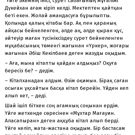
Үйге әкемнің інісі, сурет сабағының мұғалімі
Дүкейхан ағам кіріп келді. Мектептен қайтқан
беті екен. Жолай амандасуға бұрылыпты.
Қолында қалың кітабы бар. Ақ пен қараның
айқасы бейнеленген, әлде аң, әлде қыран құс,
әйтеуір маған түсініксіздеу сурет бейнеленген
мұқабасының төменгі жағынан «Үркер», жоғары
жағынан Әбіш Кекілбаев деген жазуды оқыдым.
– Аға, мына кітапты қайдан алдыңыз? Оқуға
бересіз бе? – дедім.
– Кітапханадан алдым. Өзім оқимын. Бірақ саған
осыған ұқсайтын басқа кітап берейін. Үйден кеп
алып кет, – деді.
Шай ішіп біткен соң ағамның соңынан ердім.
Үйге жеткенде сөресінен «Мұхтар Мағауин.
Аласапыран» деген аққұба кітап алып берді.
Үйге келіп, жата-жастана оқыдым. Бір бастасам