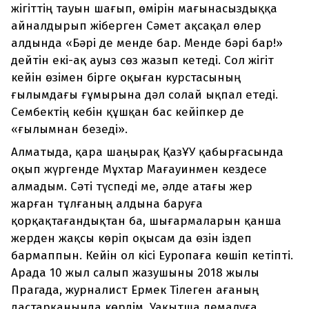
жігіттің тауын шағып, өмірін мағынасыздыққа
айналдырып жіберген Сәмет ақсақал өлер
алдында «Бәрі де менде бар. Менде бәрі бар!»
дейтін екі-ақ ауыз сөз жазып кетеді. Сол жігіт
кейін өзімен бірге оқыған курстасының
ғылымдағы ғұмырына дәл солай ықпал етеді.
Сембектің кебін құшқан бас кейіпкер де
«ғылымнан безеді».
Алматыда, қара шаңырақ ҚазҰУ қабырғасында
оқып жүргенде Мұхтар Мағауинмен кездесе
алмадым. Сәті түспеді ме, әлде атағы жер
жарған тұлғаның алдына баруға
қорқақтағандықтан ба, шығармаларын қанша
жерден жақсы көріп оқысам да өзін іздеп
бармаппын. Кейін ол кісі Еуропаға көшіп кетіпті.
Арада 10 жыл салып жазушыны 2018 жылы
Прагада, журналист Ермек Тілеген ағаның
дастарқанында көрдім. Уақытша демалуға