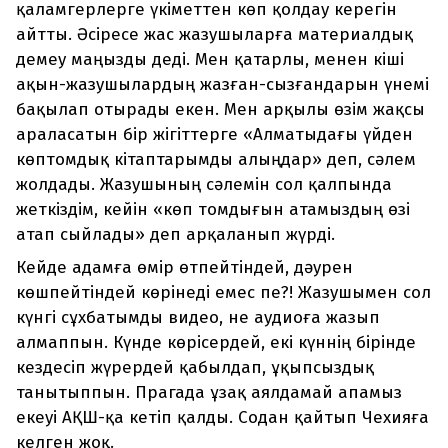
қаламгерлерге үкіметтен көп қолдау керегін
айтты. Әсіресе жас жазушыларға материалдық
демеу маңызды деді. Мен қатарлы, менен кіші
ақын-жазушылардың жазған-сызғандарын үнемі
бақылап отырады екен. Мен арқылы өзім жақсы
араласатын бір жігіттерге «Алматыдағы үйден
көптомдық кітаптарымды алыңдар» деп, сәлем
жолдады. Жазушының сәлемін сол қалпында
жеткіздім, кейін «көп томдығын атамыздың өзі
атап сыйлады» деп арқаланып жүрді.
Кейде адамға өмір өтпейтіндей, дәурен
көшпейтіндей көрінеді емес пе?! Жазушымен сол
күнгі сұхбатымды видео, не аудиоға жазып
алмаппын. Күнде көрісердей, екі күннің бірінде
кездесіп жүрердей қабылдап, ұқыпсыздық
танытыппын. Прагада ұзақ аялдамай апамыз
екеуі АҚШ-қа кетіп қалды. Содан қайтып Чехияға
келген жоқ.