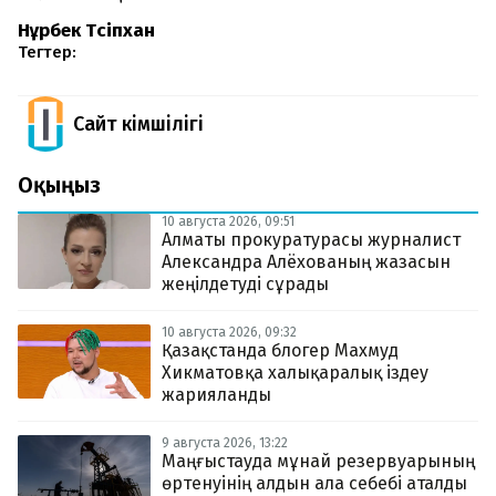
Нұрбек Түсіпхан
Тегтер:
Сайт Әкімшілігі
Оқыңыз
10 августа 2026, 09:51
Алматы прокуратурасы журналист
Александра Алёхованың жазасын
жеңілдетуді сұрады
10 августа 2026, 09:32
Қазақстанда блогер Махмуд
Хикматовқа халықаралық іздеу
жарияланды
9 августа 2026, 13:22
Маңғыстауда мұнай резервуарының
өртенуінің алдын ала себебі аталды