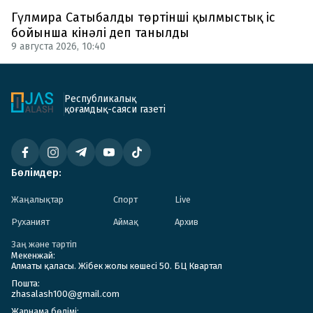
Гүлмира Сатыбалды төртінші қылмыстық іс
бойынша кінәлі деп танылды
9 августа 2026, 10:40
Республикалық
қоғамдық-саяси газеті
Бөлімдер:
Жаңалықтар
Спорт
Live
Руханият
Аймақ
Архив
Заң және тәртіп
Мекенжай:
Алматы қаласы. Жібек жолы көшесі 50. БЦ Квартал
Пошта:
zhasalash100@gmail.com
Жарнама бөлімі: