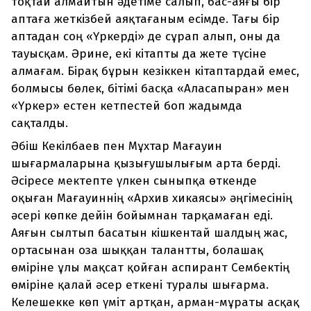
тоқтай алмайтын әдетіме салып, бас-аяғы бір
аптаға жеткізбей аяқтағаным есімде. Тағы бір
аптадан соң «Үркерді» де сұрап алып, оны да
тауысқам. Әрине, екі кітапты да жете түсіне
алмағам. Бірақ бұрын кезіккен кітаптардай емес,
болмысы бөлек, бітімі басқа «Аласапыран» мен
«Үркер» естен кетпестей боп жадымда
сақталды.
Әбіш Кекілбаев пен Мұхтар Мағауин
шығармаларына қызығушылығым арта берді.
Әсіресе мектепте үлкен сыныпқа өткенде
оқыған Мағауиннің «Архив хикаясы» әңгімесінің
әсері көпке дейін бойымнан тарқамаған еді.
Аяғын сылтып басатын кішкентай шалдың жас,
ортасынан оза шыққан талантты, болашақ
өміріне ұлы мақсат қойған аспирант Сембектің
өміріне қалай әсер еткені туралы шығарма.
Келешекке көп үміт артқан, арман-мұраты асқақ