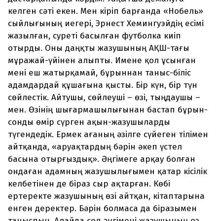
келген сәті екен. Мен кіріп барғанда «Нобель»
сыйлығының иегері, Эрнест Хемингуэйдің есімі
жазылған, суреті басылған футболка киіп
отырды. Оны даңқты жазушының АҚШ-тағы
мұражай-үйінен алыпты. Имене қол ұсынған
мені еш жатырқамай, бұрыннан таныс-біліс
адамдардай құшағына қысты. Бір күн, бір түн
сөйлестік. Айтушы, сөйлеуші – өзі, тыңдаушы –
мен. Өзінің шығармашылығынан бастап бұрын-
сонды өмір сүрген ақын-жазушыларды
түгендедік. Ермек ағаның әзілге сүйеген тілімен
айтқанда, «аруақтардың бәрін әкеп үстел
басына отырғыздық». Әңгімеге арқау болған
ондаған адамның жазушылығымен қатар кісілік
келбетінен де біраз сыр ақтарған. Көбі
ертеректе жазушының өзі айтқан, кітаптарына
енген деректер. Бәрін болмаса да біразымен
таныспын. Алайда сол әңгімені жазушының өз