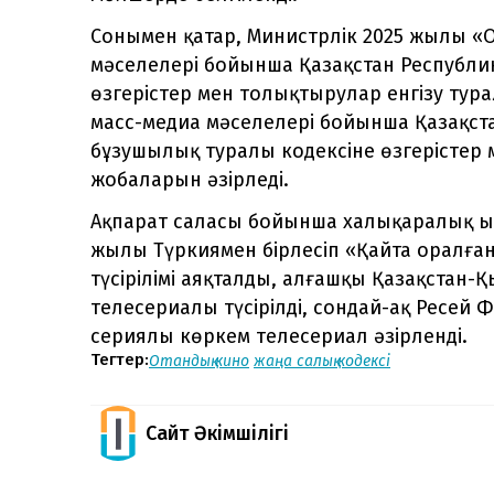
Сонымен қатар, Министрлік 2025 жылы 
мәселелері бойынша Қазақстан Республи
өзгерістер мен толықтырулар енгізу ту
масс-медиа мәселелері бойынша Қазақст
бұзушылық туралы кодексіне өзгерістер 
жобаларын әзірледі.
Ақпарат саласы бойынша халықаралық ы
жылы Түркиямен бірлесіп «Қайта оралған
түсірілімі аяқталды, алғашқы Қазақстан-
телесериалы түсірілді, сондай-ақ Ресей 
сериялы көркем телесериал әзірленді.
Тегтер:
Отандық кино
жаңа салық кодексі
Сайт Әкімшілігі