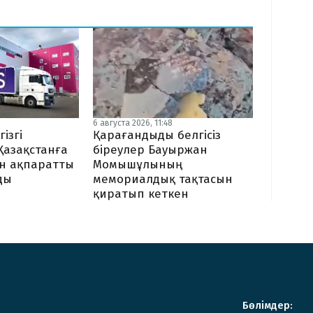
6 августа 2026, 11:48
гізгі
Қарағандыды белгісіз
Қазақстанға
біреулер Бауыржан
ен ақпаратты
Момышұлының
ды
мемориалдық тақтасын
қиратып кеткен
Бөлімдер: