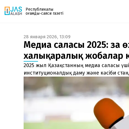
Республикалық
қоғамдық-саяси газеті
28 января 2026, 13:09
Газетке жазылу
Медиа саласы 2025: заң ө
PDF форматтағы газетті ай сайын электронды
халықаралық жобалар к
поштаңызға алып отырыңыз. Жаңа нөмір
шыққан сәтте сізге бірден жіберіледі. Тек email
2025 жыл Қазақстанның медиа саласы үш
енгізіңіз, біз қалғанын өзіміз жібереміз.
институционалдық даму және кәсіби стан