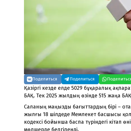
Поделиться
Поделиться
Поделитьс
Қазіргі кезде елде 5029 бұқаралық ақпар
БАҚ. Тек 2025 жылдың өзінде 515 жаңа БАҚ 
Саланың маңызды бағыттардың бірі – ота
жылғы 18 шілдеде Мемлекет басшысы қол 
кодексі бойынша баспа түріндегі кітап ө
мөлшерде белгіленді.