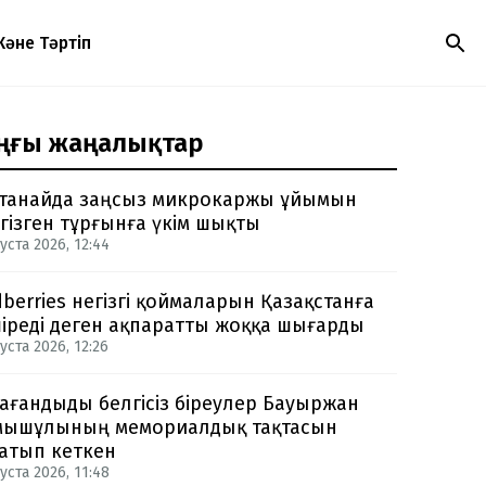
Және Тәртіп
ңғы жаңалықтар
танайда заңсыз микрокаржы ұйымын
гізген тұрғынға үкім шықты
уста 2026, 12:44
dberries негізгі қоймаларын Қазақстанға
іреді деген ақпаратты жоққа шығарды
уста 2026, 12:26
ағандыды белгісіз біреулер Бауыржан
ышұлының мемориалдық тақтасын
атып кеткен
уста 2026, 11:48