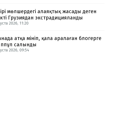
 ірі мөлшердегі алаяқтық жасады деген
ікті Грузиядан экстрадицияланды
уста 2026, 11:20
анада атқа мініп, қала аралаған блогерге
ппұл салынды
уста 2026, 09:54