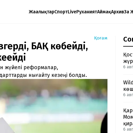
Жаңалықтар
Спорт
Live
Руханият
Аймақ
Архив
Заң 
Со
Қоғам
згерді, БАҚ көбейді,
Қос
еңейді
жүр
ін жүйелі реформалар,
6 авг
дарттарды нығайту кезеңі болды.
Wil
көш
6 авг
Қар
Мом
қир
6 авг