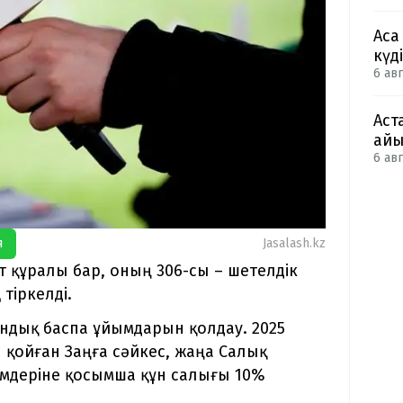
Аса
күд
6 авг
Аст
айы
6 авг
я
Jasalash.kz
ат құралы бар, оның 306-сы – шетелдік
тіркелді.
ндық баспа ұйымдарын қолдау. 2025
қойған Заңға сәйкес, жаңа Салық
німдеріне қосымша құн салығы 10%