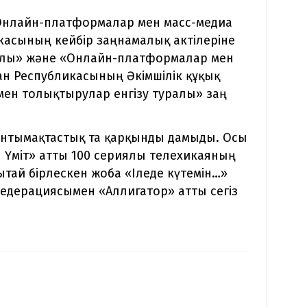
«Онлайн-платформалар мен масс-медиа
касының кейбір заңнамалық актілеріне
ралы» және «Онлайн-платформалар мен
ан Республикасының Әкімшілік құқық
мен толықтырулар енгізу туралы» заң
нтымақтастық та қарқынды дамыды. Осы
 Үміт» атты 100 сериялы телехикаяның
Қытай бірлескен жоба «Іледе күтемін…»
Федерациясымен «Аллигатор» атты сегіз