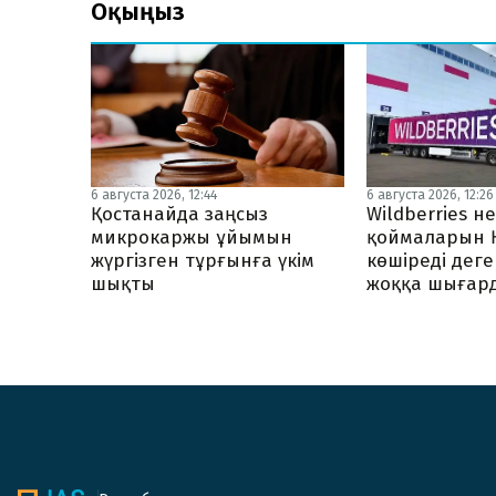
Оқыңыз
6 августа 2026, 12:26
6 августа 2026, 12:44
Wildberries не
Қостанайда заңсыз
қоймаларын 
микрокаржы ұйымын
көшіреді дег
жүргізген тұрғынға үкім
жоққа шығар
шықты