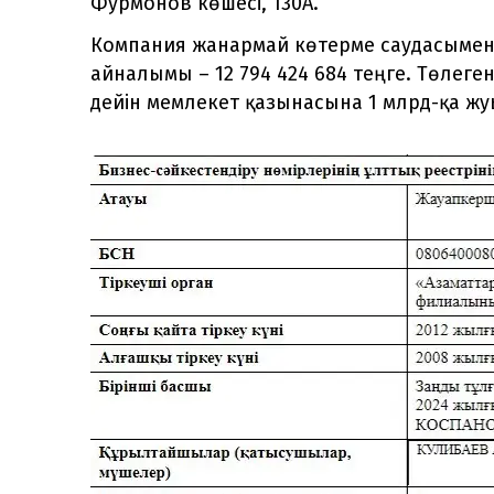
Фурмонов көшесі, 130А.
Компания жанармай көтерме саудасымен
айналымы – 12 794 424 684 теңге. Төлеген
дейін мемлекет қазынасына 1 млрд-қа жу