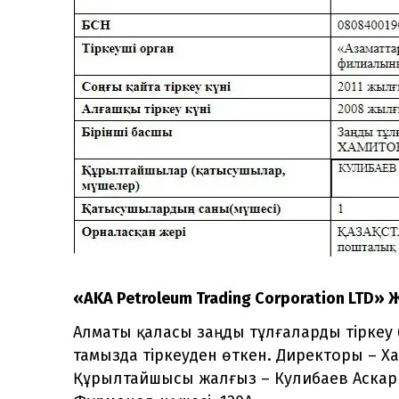
«AKA Petroleum Trading Corporation LTD»
Алматы қаласы заңды тұлғаларды тіркеу 
тамызда тіркеуден өткен. Директоры – Х
Құрылтайшысы жалғыз – Кулибаев Аскар