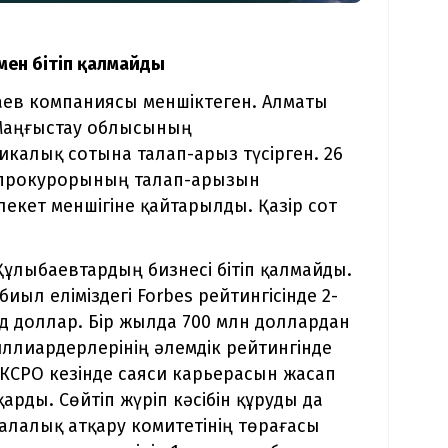
мен бітіп қалмайды
аев компаниясы меншіктеген. Алматы
 Маңғыстау облысының
алық сотына талап-арыз түсірген. 26
 прокурорының талап-арызын
кет меншігіне қайтарылды. Қазір сот
ұлыбаевтардың бизнесі бітіп қалмайды.
ыл еліміздегі Forbes рейтингісінде 2-
 доллар. Бір жылда 700 млн доллардан
иллиардерлерінің әлемдік рейтингінде
 КСРО кезінде саяси карьерасын жасап
арды. Сөйтіп жүріп кәсібін құруды да
алалық атқару комитетінің төрағасы