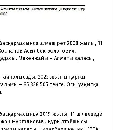
басқармасында алғаш рет 2008 жылы, 11
 Коспанов Асылбек Болатович.
ұдасы. Мекенжайы – Алматы қаласы,
н айналысады. 2023 жылғы қаржы
салығы – 85 338 505 теңге. Осы уақытқа
н.
басқармасында 2019 жылы, 11 шілдедеде
Ержан Нургалиевич. Құрылтайшысы
лматы қаласы, Назарбаев көшесі, 130А.