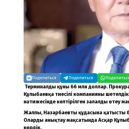
Поделиться
Поделиться
Поделитьс
Терминалдың құны 66 млн доллар.
Прокура
Құлыбаевқа тиесілі компанияның шетелдік
нәтижесінде келтірілген залалды өтеу ма
Жалпы, Назарбаевтың құдасына қатысты б
Оларды анықтау мақсатында Асқар Құлыб
көрдік.