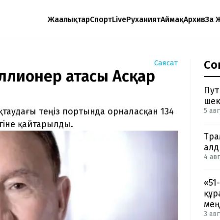
Жаңалықтар
Спорт
Live
Руханият
Аймақ
Архив
Заң 
Со
Саясат
ллионер атасы Асқар
Пут
шек
Ақтаудағы теңіз портында орналасқан 134
5 авг
гіне қайтарылды.
Тра
ал
4 авг
«51
құр
мең
3 авг