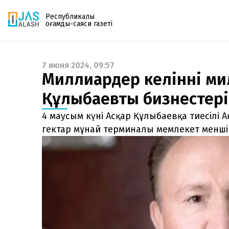
Республикалық
қоғамдық-саяси газеті
7 июня 2024, 09:57
Газетке жазылу
Миллиардер келіннің ми
PDF форматтағы газетті ай сайын электронды
Құлыбаевтың бизнестері
поштаңызға алып отырыңыз. Жаңа нөмір
шыққан сәтте сізге бірден жіберіледі. Тек email
4 маусым күні Асқар Құлыбаевқа тиесілі 
енгізіңіз, біз қалғанын өзіміз жібереміз.
гектар мұнай терминалы мемлекет менші