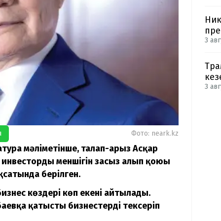
Ник
пре
3 авг
Тра
кез
3 авг
я
Фото: neark.kz
тура мәліметінше, талап-арыз Асқар
 инвестордың меншігін заңсыз алып қоюы
қсатында берілген.
изнес көздері көп екені айтылады.
аевқа қатысты бизнестерді тексеріп