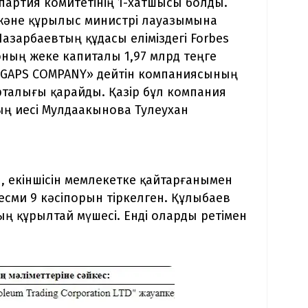
ы партия комитетінің 1-хатшысы болды.
й және құрылыс министрі лауазымына
азарбаевтың құдасы еліміздегі Forbes
е оның жеке капиталы 1,97 млрд теңге
G GAPS COMPANY» дейтін компаниясының
орталығы қарайды. Қазір бұл компания
ның иесі Мулдаакынова Тулеухан
п, екіншісін мемлекетке қайтарғанымен
сми 9 кәсіпорын тіркелген. Құлыбаев
ның құрылтай мүшесі. Енді оларды ретімен