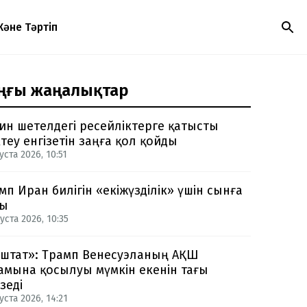
Және Тәртіп
ңғы жаңалықтар
ин шетелдегі ресейліктерге қатысты
теу енгізетін заңға қол қойды
уста 2026, 10:51
мп Иран билігін «екіжүзділік» үшін сынға
ды
уста 2026, 10:35
-штат»: Трамп Венесуэланың АҚШ
амына қосылуы мүмкін екенін тағы
зеді
уста 2026, 14:21