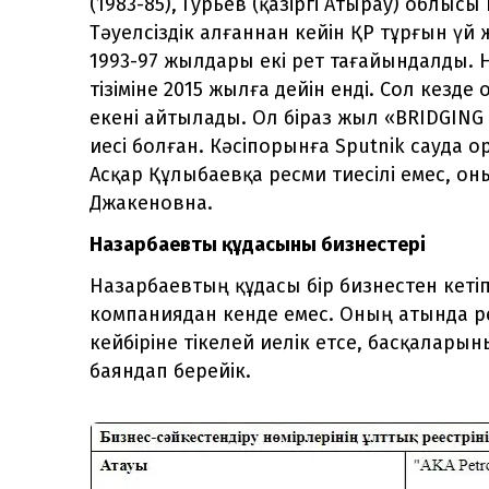
(1983-85), Гурьев (қазіргі Атырау) облыс
Тәуелсіздік алғаннан кейін ҚР тұрғын ү
1993-97 жылдары екі рет тағайындалды. Н
тізіміне 2015 жылға дейін енді. Сол кезд
екені айтылады. Ол біраз жыл «BRIDGIN
иесі болған. Кәсіпорынға Sputnik сауда 
Асқар Құлыбаевқа ресми тиесілі емес, о
Джакеновна.
Назарбаевтың құдасының бизнестері
Назарбаевтың құдасы бір бизнестен кеті
компаниядан кенде емес. Оның атында ре
кейбіріне тікелей иелік етсе, басқалары
баяндап берейік.