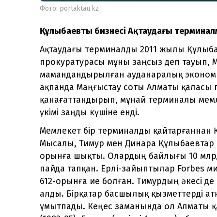
Фото: portaktau.kz
Құлыбаевтың бизнесі Ақтаудағы терминал
Ақтаудағы терминалды 2011 жылы Құлыб
прокуратурасы мұны заңсыз деп тауып,
мамандандырылған ауданаралық экономик
ақпанда Маңғыстау соты Алматы қаласы
қанағаттандырып, мұнай терминалы мемле
үкімі заңды күшіне енді.
Мемлекет бір терминалды қайтарғаннан Қ
Мысалы, Тимур мен Динара Құлыбаевтар би
орынға шықты. Олардың байлығы 10 млрд
пайда тапқан. Ерлі-зайыптылар Forbes м
612-орынға ие болған. Тимурдың әкесі де
алды. Бірқатар басшылық қызметтерді атқ
ұмытпады. Кеңес заманында ол Алматы қ