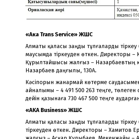
«Акa Trans Service» ЖШС
Алматы қаласы заңды тұлғаларды тіркеу 
маусымда тіркеуден өткен. Директоры –
Құрылтайшысы жалғыз – Назарбаевтың қ
Назарбаев даңғылы, 130А.
Кәсіпорын жанармай көтерме саудасыме
айналымы – 4 491 500 263 теңге, төлеген 
дейін қазынаға 730 467 500 теңге аударға
«AKA Business» ЖШС
Алматы қаласы заңды тұлғаларды тіркеу 
тіркеуден өткен. Директоры – Хамитов 
жалғыз – Асқар Құлыбаев. Мекенжайы – А