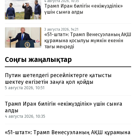
4 августа 2026, 10:35
Трамп Иран билігін «екіжүзділік»
үшін сынға алды
3 августа 2026, 14:21
«51-штат»: Трамп Венесуэланың АҚШ
құрамына қосылуы мүмкін екенін
тағы меңзеді
Соңғы жаңалықтар
Путин шетелдегі ресейліктерге қатысты
шектеу енгізетін заңға қол қойды
5 августа 2026, 10:51
Трамп Иран билігін «екіжүзділік» үшін сынға
алды
4 августа 2026, 10:35
«51-штат»: Трамп Венесуэланың АҚШ құрамына