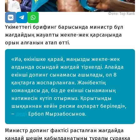
Фото: Top Rank
Үкіметтегі брифинг барысында министр бұл
жағдайдың жауапты жекпе-жек қарсаңында
орын алғанын атап өтті.
«Иә, өкінішке қарай, маңызды жекпе-жек
алдында осындай жағдай тіркелді. Алайда
екінші допинг сынамасы ашылады, ол 8
қаңтарға жоспарланған. Жәнібектің
командасы да, біз де екінші сынаманың
нәтижесін күтіп отырмыз. Қорытынды
шыққаннан кейін ресми ақпарат беріледі»,
–
деді
Ербол Мырзабосынов.
Министр допинг фактісі расталған жағдайда
қандай шешім қабылданатыны туралы сұраққа