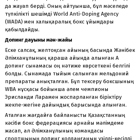
да жауап берді. Оның айтуынша, бұл мәселеде
түпкілікті шешімді World Anti-Doping Agency
(WADA) мен халықаралық бокс ұйымдары
қабылдайды.
Допинг дауының мән-жайы
Еске салсақ, желтоқсан айының басында Жәнібек
Әлімханұлының қараша айында алынған А
допинг сынамасы оң нәтиже көрсеткені белгілі
болды. Сынамада тыйым салынған мельдоний
препараты анықталған. Бұл тексеру боксшының
WBA нұсқасы бойынша әлем чемпионы
Эрисланди Ларамен жоспарланған біріктіру
жекпе-жегіне дайындық барысында алынған.
Аталған жағдайға байланысты Қазақстанның
кәсіби бокс федерациясы арнайы мәлімдеме
жасап, ал Әлімханұлының командасы
спортшының допинг қолданғанын үзілді-кесілді