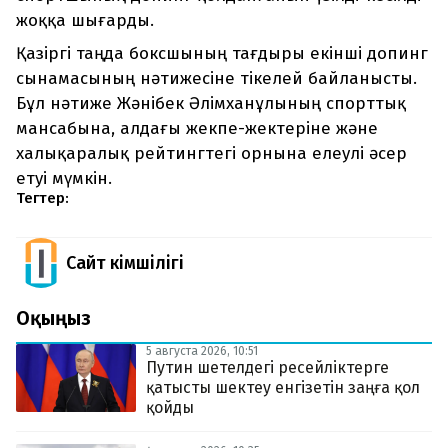
жоққа шығарды.
Қазіргі таңда боксшының тағдыры екінші допинг
сынамасының нәтижесіне тікелей байланысты.
Бұл нәтиже Жәнібек Әлімханұлының спорттық
мансабына, алдағы жекпе-жектеріне және
халықаралық рейтингтегі орнына елеулі әсер
етуі мүмкін.
Тегтер:
Сайт Әкімшілігі
Оқыңыз
5 августа 2026, 10:51
Путин шетелдегі ресейліктерге
қатысты шектеу енгізетін заңға қол
қойды