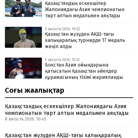
Қазақстандық ескекшілер
Жапониядағы Азия чемпионатын
төрт алтын медальмен аяқтады
5 августа 2026, 16:52
Қазақстан жүзуден АҚШ-тағы
халықаралық турнирде 17 медаль
жеңіп алды
5 августа 2026, 12:52
Бокстан Азия ойындарына
қатысатын Қазақстан әйелдер
құрамасының тізімі жарияланды
Соңғы жаңалықтар
Қазақстандық ескекшілер Жапониядағы Азия
чемпионатын төрт алтын медальмен аяқтады
8 августа 2026, 10:45
Қазақстан жүзуден АҚШ-тағы халықаралық