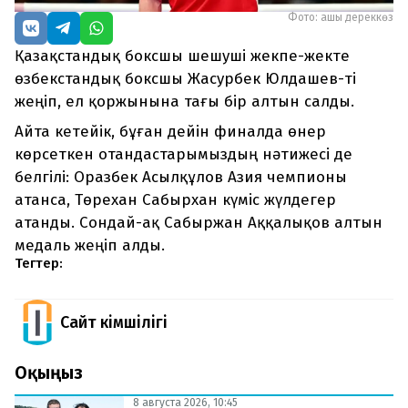
Фото: ашық дереккөз
Қазақстандық боксшы шешуші жекпе-жекте
өзбекстандық боксшы Жасурбек Юлдашев-ті
жеңіп, ел қоржынына тағы бір алтын салды.
Айта кетейік, бұған дейін финалда өнер
көрсеткен отандастарымыздың нәтижесі де
белгілі: Оразбек Асылқұлов Азия чемпионы
атанса, Төрехан Сабырхан күміс жүлдегер
атанды. Сондай-ақ Сабыржан Аққалықов алтын
медаль жеңіп алды.
Тегтер:
Сайт Әкімшілігі
Оқыңыз
8 августа 2026, 10:45