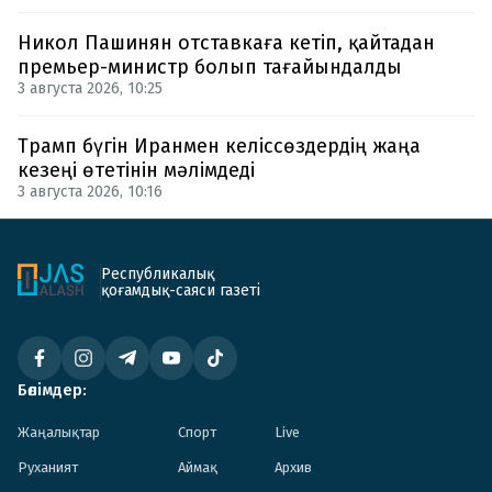
Никол Пашинян отставкаға кетіп, қайтадан
премьер-министр болып тағайындалды
3 августа 2026, 10:25
Трамп бүгін Иранмен келіссөздердің жаңа
кезеңі өтетінін мәлімдеді
3 августа 2026, 10:16
Республикалық
қоғамдық-саяси газеті
Бөлімдер:
Жаңалықтар
Спорт
Live
Руханият
Аймақ
Архив