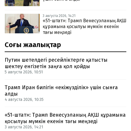
3 августа 2026, 14:21
«51-штат»: Трамп Венесуэланың АҚШ
құрамына қосылуы мүмкін екенін
тағы меңзеді
Соңғы жаңалықтар
Путин шетелдегі ресейліктерге қатысты
шектеу енгізетін заңға қол қойды
5 августа 2026, 10:51
Трамп Иран билігін «екіжүзділік» үшін сынға
алды
4 августа 2026, 10:35
«51-штат»: Трамп Венесуэланың АҚШ құрамына
қосылуы мүмкін екенін тағы меңзеді
3 августа 2026, 14:21