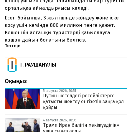
қонақ үйі мен сауда павильондары бар туристік
орталыққа айналдырғысы келеді.
Есеп бойынша, 3 жыл ішінде жөндеу және іске
қосу үшін кемінде 800 миллион теңге қажет.
Кешеннің алғашқы туристерді қабылдауға
қашан дайын болатыны белгісіз.
Тегтер:
Т. РАУШАНҰЛЫ
Оқыңыз
5 августа 2026, 10:51
Путин шетелдегі ресейліктерге
қатысты шектеу енгізетін заңға қол
қойды
4 августа 2026, 10:35
Трамп Иран билігін «екіжүзділік»
үшін сынға алды