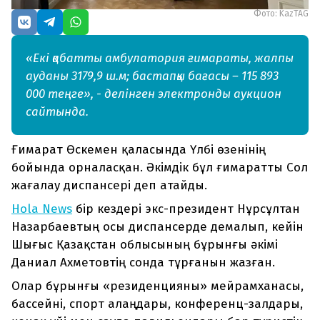
Фото: KazTAG
«Екі қабатты амбулатория ғимараты, жалпы
ауданы 3179,9 ш.м; бастапқы бағасы – 115 893
000 теңге», - делінген электронды аукцион
сайтында.
Ғимарат Өскемен қаласында Үлбі өзенінің
бойында орналасқан. Әкімдік бұл ғимаратты Сол
жағалау диспансері деп атайды.
Hola News
бір кездері экс-президент Нұрсұлтан
Назарбаевтың осы диспансерде демалып, кейін
Шығыс Қазақстан облысының бұрынғы әкімі
Даниал Ахметовтің сонда тұрғанын жазған.
Олар бұрынғы «резиденцияны» мейрамханасы,
бассейні, спорт алаңдары, конференц-залдары,