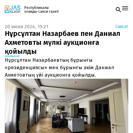
Республикалық
қоғамдық-саяси газеті
20 июня 2024, 15:21
Саясат
Жаңалықтар
Нұрсұлтан Назарбаев пен Даниал
Спорт
Газетке жазылу
Live
Ахметовтың мүлкі аукционға
PDF форматтағы газетті ай сайын электронды
Руханият
қойылды
поштаңызға алып отырыңыз. Жаңа нөмір
Аймақ
шыққан сәтте сізге бірден жіберіледі. Тек email
Архив
Нұрсұлтан Назарбаевтың бұрынғы
енгізіңіз, біз қалғанын өзіміз жібереміз.
Заң және тәртіп
«резиденциясы» мен бұрынғы әкім Даниал
Ахметовтың үйі аукционға қойылды.
Редакциямен байланыс
+7 708 604 51 06
Жарнама бөлімі
+7 701 220 64 52
Пошта
zhasalash100@gmail.com